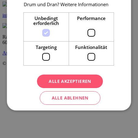
Drum und Dran?
Weitere Informationen
info@ccrjm.cz
Unbedingt
Performance
erforderlich
Radnická 2
60200 Brno
Targeting
Funktionalität
Auf der Karte anzeigen
© Centrála cestovního ruchu – Jižní Morava, z.s.p.o.
2026
ALLE AKZEPTIEREN
ALLE ABLEHNEN
DETAILS ANZEIGEN