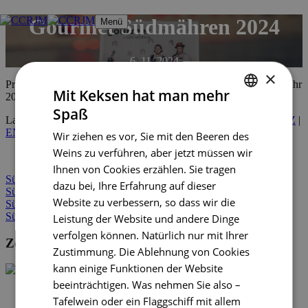
Zum
Gourmet Südmähren 2024
Menü
Inhalt
springen
6. 11. 2024
×
Probieren Sie das Beste aus der südmährischen Gastronomie im Jahr
Mit Keksen hat man mehr
2024.
Spaß
CZECH
Laden Sie hier den Führer Gourmet Südmähren 2024 herunter:
CZ
|
EN
|
DE
Wir ziehen es vor, Sie mit den Beeren des
ENGLISH
Weins zu verführen, aber jetzt müssen wir
GERMAN
Ihnen von Cookies erzählen. Sie tragen
Südmähren
dazu bei, Ihre Erfahrung auf dieser
Südmähren per Fahrrad
Website zu verbessern, so dass wir die
Südmähren
Südmähren per Fahrrad
Leistung der Website und andere Dinge
verfolgen können. Natürlich nur mit Ihrer
Zentrale für Tourismus – Südmähren
Zustimmung. Die Ablehnung von Cookies
kann einige Funktionen der Website
beeinträchtigen. Was nehmen Sie also –
+420 602 162 829
Tafelwein oder ein Flaggschiff mit allem