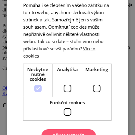
GERMAN
umístěna v každé moravské obci, kterou poutníci cestou do Santiaga
Pomáhají se zlepšením vašeho zážitku na
di Compostela projdou,“ uvedla ředitelka
Centrály cestovního
tomto webu, abychom sledovali výkon
ruchu-Jižní Morava Pavla Pelánová.
stránek a tak. Samozřejmě jen s vaším
Pilgrim point symbolizuje speciální poutnické zastavení. Je jím
souhlasem. Odmítnutí cookies může
dřevěná budka s vygravírovanou mušlí – hřebenatkou, která je
nepříznivě ovlivnit některé vlastnosti
symbolem Svatojakubské poutě. Každá budka obsahuje razítko,
webu. Tak co si dáte – stolní víno nebo
které si budou moci turisté i poutníci otisknout do svých poutních
pasů, mechanický sčítač, brožuru s mapami a popisem jednotlivých
přívlastkové se vší parádou?
Více o
obcí a také poutnickou knížku, do které budou moci zaznamenat
cookies
svůj vzkaz.
Celé znění tiskové zprávy si můžete přečíst
zde
.
Nezbytně
Analytika
Marketing
nutné
cookies
Objevte skryté klenoty Moravy!
Kampaň jižní Moravy přepisuje pravidla
Funkční cookies
Centrála cestovního ruchu - Jižní Morava, z.s.p.o
Veřejné zakázky
GDPR
Cookies