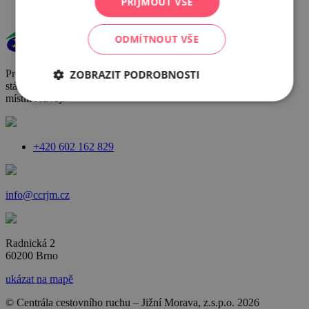
PŘIJMOUT VŠE
ODMÍTNOUT VŠE
ZOBRAZIT PODROBNOSTI
Provoz a činnost DMO byly podpořeny za přispění prostředků
státního rozpočtu České republiky z programu Ministerstva pro
místní rozvoj.
+420 602 162 829
info@ccrjm.cz
Radnická 2
60200 Brno
ukázat na mapě
© Centrála cestovního ruchu – Jižní Morava, z.s.p.o.
2026