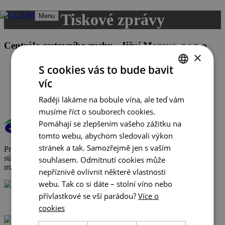
Přeskočit
Tiskové zprávy
Menu
na
obsah
Centrála cestovního ruchu - Jižní Morava, z.s.p.o
×
Veřejné zakázky
S cookies vás to bude bavit
GDPR
víc
Cookies
CZECH
Raději lákáme na bobule vína, ale teď vám
ENGLISH
musíme říct o souborech cookies.
GERMAN
Pomáhají se zlepšením vašeho zážitku na
tomto webu, abychom sledovali výkon
stránek a tak. Samozřejmě jen s vaším
Provoz a činnost DMO byly podpořeny za přispění prostředků
státního rozpočtu České republiky z programu Ministerstva pro
souhlasem. Odmítnutí cookies může
místní rozvoj.
nepříznivě ovlivnit některé vlastnosti
webu. Tak co si dáte – stolní víno nebo
přívlastkové se vší parádou?
Více o
+420 602 162 829
cookies