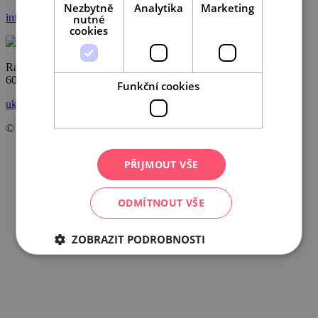
Nezbytně
Analytika
Marketing
info@ccrjm.cz
nutné
cookies
Radnická 2
60200 Brno
Funkční cookies
ukázat na mapě
© Centrála cestovního ruchu – Jižní Morava, z.s.p.o.
2026
PŘIJMOUT VŠE
ODMÍTNOUT VŠE
ZOBRAZIT PODROBNOSTI