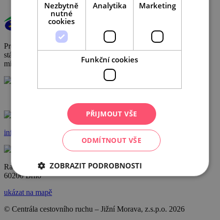
Nezbytně
Analytika
Marketing
nutné
cookies
Provoz a činnost DMO byly podpořeny za přispění prostředků
státního rozpočtu České republiky z programu Ministerstva pro
Funkční cookies
místní rozvoj.
+420 602 162 829
PŘIJMOUT VŠE
info@ccrjm.cz
ODMÍTNOUT VŠE
ZOBRAZIT PODROBNOSTI
Radnická 2
60200 Brno
ukázat na mapě
© Centrála cestovního ruchu – Jižní Morava, z.s.p.o.
2026