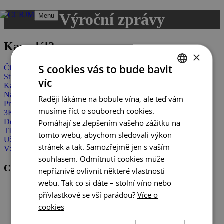
Přeskočit
Výroční zprávy
Menu
na
obsah
Kam dál?
×
S cookies vás to bude bavit
Činnosti a služby CCRJM
Strategie a koncepce
víc
CZECH
Kariéra
Naši partneři
Raději lákáme na bobule vína, ale teď vám
ENGLISH
Projekty
musíme říct o souborech cookies.
3K Platforma
GERMAN
Destinační managementy oblastí
Pomáhají se zlepšením vašeho zážitku na
TIC
tomto webu, abychom sledovali výkon
Užitečné odkazy
stránek a tak. Samozřejmě jen s vaším
Vzdělávání pro veřejnost
souhlasem. Odmítnutí cookies může
Centrála cestovního ruchu - Jižní Morava, z.s.p.o
nepříznivě ovlivnit některé vlastnosti
webu. Tak co si dáte – stolní víno nebo
Veřejné zakázky
přívlastkové se vší parádou?
Více o
GDPR
Cookies
cookies