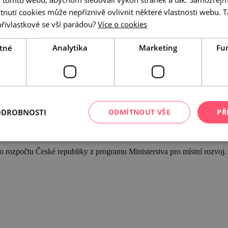
utí cookies může nepříznivě ovlivnit některé vlastnosti webu. Ta
přívlastkové se vší parádou?
Více o cookies
tné
Analytika
Marketing
Fu
ODROBNOSTI
ODMÍTNOUT VŠE
PŘ
 rozpočtu České republiky z programu Ministerstva pro místní rozvoj.