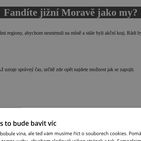
Fandíte jižní Moravě jako my?
ími regiony, abychom neustrnuli na místě a stále byli akční kraj. Rádi 
uzraje správný čas, určitě zde opět najdete možnost jak se zapojit.
s to bude bavit víc
 bobule vína, ale teď vám musíme říct o souborech cookies. Pomá
a tomto webu, abychom sledovali výkon stránek a tak. Samozřejm