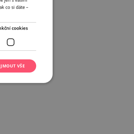
ENGLISH
k co si dáte –
GERMAN
nkční cookies
IJMOUT VŠE