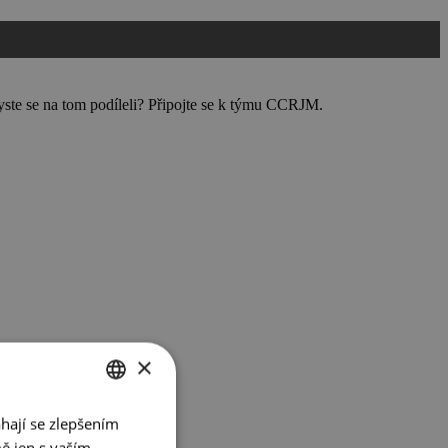
byste se na tom podíleli? Připojte se k týmu CCRJM.
×
hají se zlepšením
CZECH
ě jen s vaším