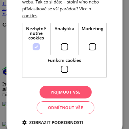
webu. Tak co si dáte – stolní víno nebo
TIC
přívlastkové se vší parádou?
Více o
Užitečné odkazy
Vzdělávání pro veřejnost
cookies
Centrála cestovního ruchu - Jižní Morava, z.s.p.o
Nezbytně
Analytika
Marketing
nutné
Veřejné zakázky
cookies
GDPR
Cookies
Funkční cookies
Provoz a činnost DMO byly podpořeny za přispění prostředků
státního rozpočtu České republiky z programu Ministerstva pro
PŘIJMOUT VŠE
místní rozvoj.
ODMÍTNOUT VŠE
+420 602 162 829
ZOBRAZIT PODROBNOSTI