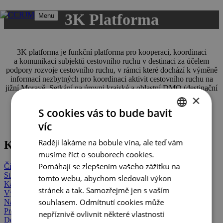
Přeskočit
3K Platforma
Menu
na
obsah
3K platforma je funkční platforma pro kooperaci, koordinaci
a komunikaci subjektů cestovního ruchu v destinaci za účelem
podpory rozvoje cestovního ruchu, v rámci které dochází k výměně
informací nezbytných pro koordinaci aktivit cestovního ruchu na
jižní Moravě. Setkání na úrovni krajské a oblastní DMO (destinační
management oblasti) probíhá průběžně dle potřeb subjektů,
×
minimálně však 4x do roka. Cílem těchto setkání je koordinace
S cookies vás to bude bavit
činnosti cestovního ruchu, vzájemná informovanost a příprava
víc
společných aktivit.
CZECH
Raději lákáme na bobule vína, ale teď vám
Kam dál?
ENGLISH
musíme říct o souborech cookies.
GERMAN
Pomáhají se zlepšením vašeho zážitku na
Činnosti a služby CCRJM
Strategie a koncepce
tomto webu, abychom sledovali výkon
Kariéra
stránek a tak. Samozřejmě jen s vaším
Výroční zprávy
souhlasem. Odmítnutí cookies může
Naši partneři
Projekty
nepříznivě ovlivnit některé vlastnosti
Destinační managementy oblastí