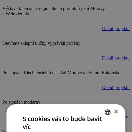
Výstava k tématice regionálních produktů jižní Moravy
a Weinviertelu
Detail projektu
Otevřené sklepní uličky vyprávějí příběhy
Detail projektu
Po stopách Liechtensteinů na Jižní Moravě a Dolním Rakousku
Detail projektu
Po stopách moderny
×
Detail projektu
S cookies vás to bude bavit
víc
CZECH
Trh regionálních potravin a výrobků – online