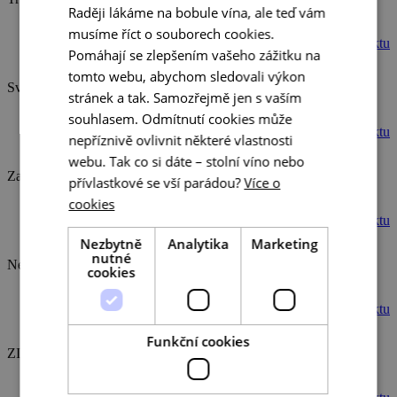
Raději lákáme na bobule vína, ale teď vám
ENGLISH
musíme říct o souborech cookies.
Detail projektu
GERMAN
Pomáhají se zlepšením vašeho zážitku na
tomto webu, abychom sledovali výkon
Svatojakubská cesta na jižní Moravě
stránek a tak. Samozřejmě jen s vaším
souhlasem. Odmítnutí cookies může
Det
a
il projektu
nepříznivě ovlivnit některé vlastnosti
webu. Tak co si dáte – stolní víno nebo
Zažít kraj vína a památek na kole
přívlastkové se vší parádou?
Více o
cookies
Detail projektu
Nezbytně
Analytika
Marketing
nutné
Newmarkets
cookies
Detail projektu
Funkční cookies
ZIELE-TOP-CÍLE