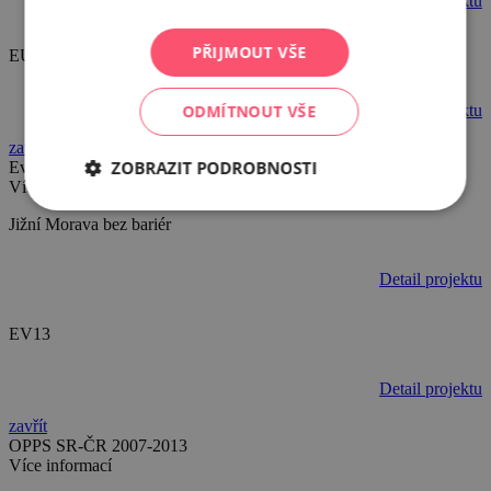
Detail projektu
PŘIJMOUT VŠE
EUREGIOtour.net
ODMÍTNOUT VŠE
Detail projektu
zavřít
ZOBRAZIT PODROBNOSTI
Evropská komise
Více informací
Jižní Morava bez bariér
Detail projektu
EV13
Detail projektu
zavřít
OPPS SR-ČR 2007-2013
Více informací