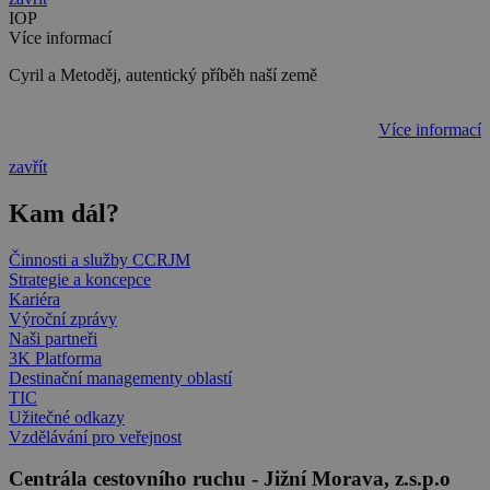
IOP
Více informací
Cyril a Metoděj, autentický příběh naší země
Více informací
zavřít
Kam dál?
Činnosti a služby CCRJM
Strategie a koncepce
Kariéra
Výroční zprávy
Naši partneři
3K Platforma
Destinační managementy oblastí
TIC
Užitečné odkazy
Vzdělávání pro veřejnost
Centrála cestovního ruchu - Jižní Morava, z.s.p.o