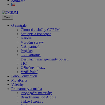
Kontakty
Menu
O centrále
Činnosti a služby CCRJM
Strategie a koncepce
Kariéra
Výroční zprávy
Naši partneři
Projekty
3K Platforma
Destinační managementy oblastí
TIC
Užitečné odkazy
Vzdělávání
Brno Convention
MojaKarta
Veletrhy
Pro partnery a média
Propagační materiály
Brandmanuál od A do Z
Tiskové zprávy