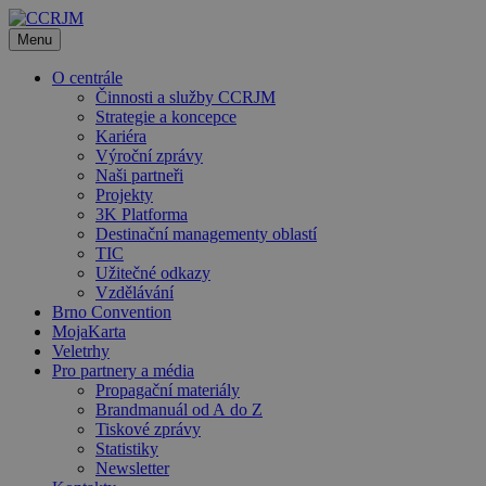
Přeskočit
na
Menu
obsah
O centrále
Činnosti a služby CCRJM
Strategie a koncepce
Kariéra
Výroční zprávy
Naši partneři
Projekty
3K Platforma
Destinační managementy oblastí
TIC
Užitečné odkazy
Vzdělávání
Brno Convention
MojaKarta
Veletrhy
Pro partnery a média
Propagační materiály
Brandmanuál od A do Z
Tiskové zprávy
Statistiky
Newsletter