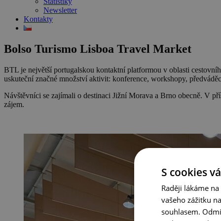
Statistiky
Newsletter
Kontakty
Bolso Turismo Lisboa Travel Market
BTL je největší portugalskou kontaktní platformou v oblasti cestovn
uskuteční značné množství aktivit: konference, workshopy, předváděcí
Návštěvníci se zajímali o destinaci Jižní Morava a Brno obecně. V příš
zájem.
S cookies vá
Raději lákáme na
vašeho zážitku n
souhlasem. Odmítn