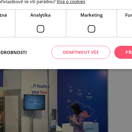
přívlastkové se vší parádou?
Více o cookies
tné
Analytika
Marketing
Fu
ODROBNOSTI
ODMÍTNOUT VŠE
PŘ