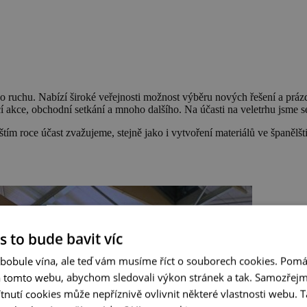
ího ruchu. Nabízí široké veřejnosti možnost výběru nových řešení a pr
 akce, obchodní setkání a mnoho dalšího. Na účasti na veletrhu jsme s
tím roce účast zvažujeme, stejně jako i vytvoření materiálů ve španělšt
s to bude bavit víc
 bobule vína, ale teď vám musíme říct o souborech cookies. Pomá
a tomto webu, abychom sledovali výkon stránek a tak. Samozřejm
utí cookies může nepříznivě ovlivnit některé vlastnosti webu. Ta