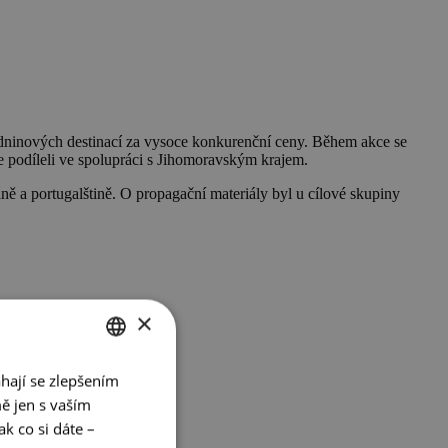
ázdninových destinací za vysoce konkurenční ceny. Během akce se
e podíleli ve spolupráci s Jihomoravským krajem.
ině a portugalštině. O propagační materiály byl u cílové skupiny
×
hají se zlepšením
CZECH
ě jen s vaším
ENGLISH
k co si dáte –
GERMAN