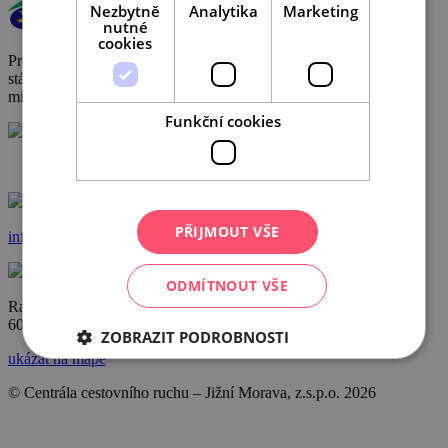
Nezbytně
Analytika
Marketing
nutné
cookies
Provoz a činnost DMO byly podpořeny za přispění prostředků
státního rozpočtu České republiky z programu Ministerstva pro
místní rozvoj.
Funkční cookies
+420 602 162 829
PŘIJMOUT VŠE
info@ccrjm.cz
ODMÍTNOUT VŠE
Radnická 2
60200 Brno
ZOBRAZIT PODROBNOSTI
ukázat na mapě
© Centrála cestovního ruchu – Jižní Morava, z.s.p.o.
2026