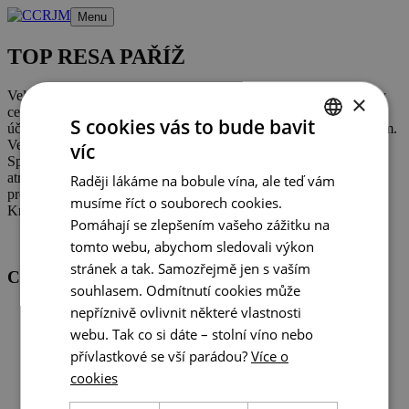
Přeskočit
Menu
na
obsah
TOP RESA PAŘÍŽ
Veletrh cestovního ruchu a cestování, který pokrývá všechny typy
×
cestování: Business , Leisure , Groups a MICE. Veletrhu jsme se
S cookies vás to bude bavit
účastnili ve spolupráci s agenturou CzechTourism a městem Brnem.
Veletrh poskytl příležitost potkat se s dodavateli a touroperátory.
víc
CZECH
Spousta dotazů směřovala k dopravní infrastruktuře a propojení
atraktivit v regionu. Velký zájem cílové skupiny o konkrétní
Raději lákáme na bobule vína, ale teď vám
ENGLISH
produkty, nejen tipy na výlety apod. Velký zájem o Prahu.
musíme říct o souborech cookies.
Kritizována dopravní nedostupnost vlakem apod.
GERMAN
Pomáhají se zlepšením vašeho zážitku na
tomto webu, abychom sledovali výkon
stránek a tak. Samozřejmě jen s vaším
Centrála cestovního ruchu - Jižní Morava, z.s.p.o
souhlasem. Odmítnutí cookies může
nepříznivě ovlivnit některé vlastnosti
Veřejné zakázky
GDPR
webu. Tak co si dáte – stolní víno nebo
Cookies
přívlastkové se vší parádou?
Více o
cookies