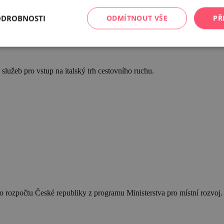
ODROBNOSTI
ODMÍTNOUT VŠE
PŘ
služeb pro vstup na italský trh cestovního ruchu.
 rozpočtu České republiky z programu Ministerstva pro místní rozvoj.