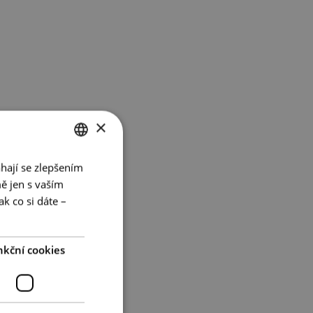
×
hají se zlepšením
CZECH
ě jen s vaším
ENGLISH
k co si dáte –
GERMAN
nkční cookies