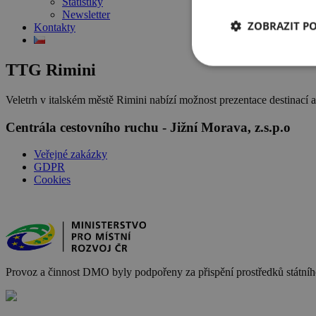
Statistiky
Newsletter
ZOBRAZIT P
Kontakty
TTG Rimini
Veletrh v italském městě Rimini nabízí možnost prezentace destinací a 
Centrála cestovního ruchu - Jižní Morava, z.s.p.o
Veřejné zakázky
GDPR
Cookies
Provoz a činnost DMO byly podpořeny za přispění prostředků státního