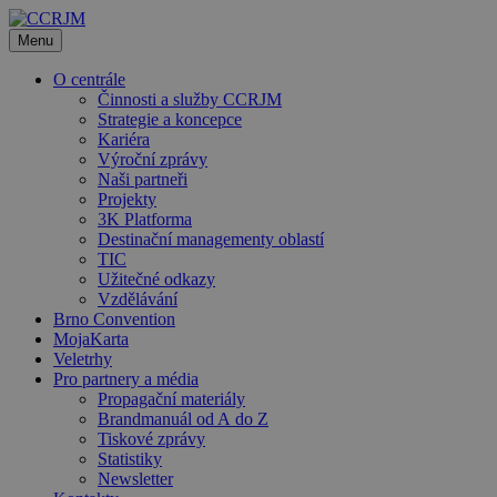
Přeskočit
na
Menu
obsah
O centrále
Činnosti a služby CCRJM
Strategie a koncepce
Kariéra
Výroční zprávy
Naši partneři
Projekty
3K Platforma
Destinační managementy oblastí
TIC
Užitečné odkazy
Vzdělávání
Brno Convention
MojaKarta
Veletrhy
Pro partnery a média
Propagační materiály
Brandmanuál od A do Z
Tiskové zprávy
Statistiky
Newsletter