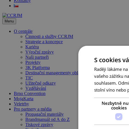
Kontakty
Menu
O centrále
Činnosti a služby CCRJM
Strategie a koncepce
Kariéra
Výroční zprávy
Naši partneři
S cookies vá
Projekty
3K Platforma
Raději lákáme na
Destinační managementy oblastí
vašeho zážitku n
TIC
souhlasem. Odmítn
Užitečné odkazy
Vzdělávání
stolní víno nebo 
Brno Convention
MojaKarta
Nezbytně nu
Veletrhy
cookies
Pro partnery a média
Propagační materiály
Brandmanuál od A do Z
Tiskové zprávy