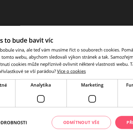
s to bude bavit víc
 bobule vína, ale teď vám musíme říct o souborech cookies. Pomá
a tomto webu, abychom sledovali výkon stránek a tak. Samozřejm
utí cookies může nepříznivě ovlivnit některé vlastnosti webu. Ta
přívlastkové se vší parádou?
Více o cookies
tné
Analytika
Marketing
Fu
ODROBNOSTI
ODMÍTNOUT VŠE
PŘ