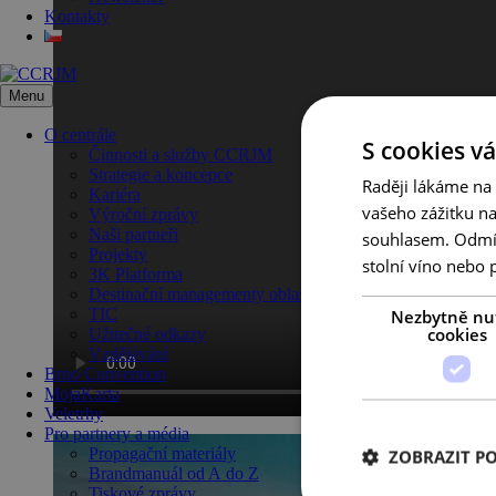
Kontakty
Menu
O centrále
S cookies vá
Činnosti a služby CCRJM
Strategie a koncepce
Raději lákáme na
Kariéra
vašeho zážitku n
Výroční zprávy
Naši partneři
souhlasem. Odmítn
Projekty
stolní víno nebo 
3K Platforma
Destinační managementy oblastí
Nezbytně nu
TIC
cookies
Užitečné odkazy
Vzdělávání
Brno Convention
MojaKarta
Veletrhy
Pro partnery a média
Propagační materiály
ZOBRAZIT P
Brandmanuál od A do Z
Tiskové zprávy