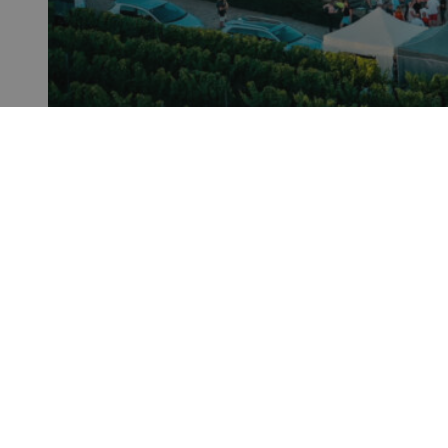
Influenceři vyráží obytňákem zažít jižní Moravu
Brno Convention Bureau představuje nový web
Centrála cestovního ruchu - Jižní Morava, z.s.p.o
Veřejné zakázky