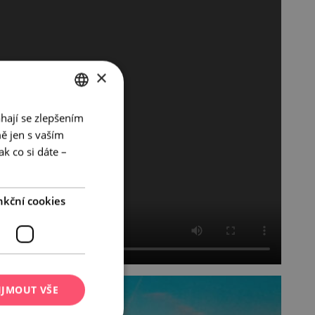
×
hají se zlepšením
CZECH
ě jen s vaším
ENGLISH
k co si dáte –
GERMAN
nkční cookies
IJMOUT VŠE