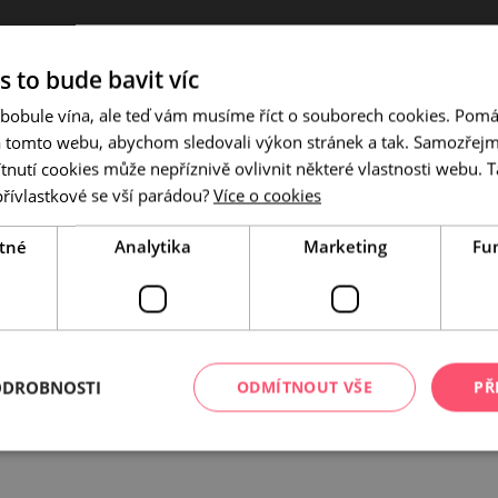
s to bude bavit víc
 bobule vína, ale teď vám musíme říct o souborech cookies. Pomá
a tomto webu, abychom sledovali výkon stránek a tak. Samozřejm
Přihlaste se do n
utí cookies může nepříznivě ovlivnit některé vlastnosti webu. Ta
přívlastkové se vší parádou?
Více o cookies
tné
Analytika
Marketing
Fu
ODROBNOSTI
ODMÍTNOUT VŠE
PŘ