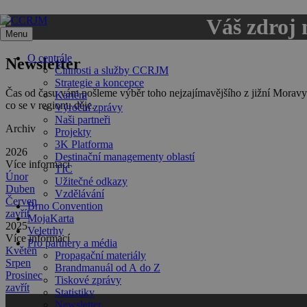
Přeskočit
Váš zdroj 
na
Menu
obsah
O centrále
Newsletter
Činnosti a služby CCRJM
Strategie a koncepce
Čas od času vám pošleme výběr toho nejzajímavějšího z jižní Moravy – n
Kariéra
co se v regionu děje.
Výroční zprávy
Naši partneři
Archiv
Projekty
3K Platforma
2026
Destinační managementy oblastí
Více informací
TIC
Únor
Užitečné odkazy
Duben
Vzdělávání
Červen
Brno Convention
zavřít
MojaKarta
2025
Veletrhy
Více informací
Pro partnery a média
Květen
Propagační materiály
Srpen
Brandmanuál od A do Z
Prosinec
Tiskové zprávy
zavřít
Statistiky
Newsletter