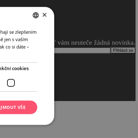
×
hají se zlepšením
CZECH
ě jen s vaším
ašeho newsletteru, ať vám neuteče žádná novinka.
ENGLISH
k co si dáte –
Přihlásit se
GERMAN
nkční cookies
IJMOUT VŠE