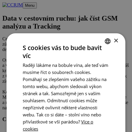
Přeskočit
Menu
na
obsah
Data v cestovním ruchu: jak číst GSM
analýzu a Tracking
×
Centrála cestovního ruchu – Jižní Morava vám nabízí možnost
zúčastnit se přednášky zaměřené na aktuální data o návštěvnosti
S cookies vás to bude bavit
destinace.
víc
CZECH
On-line přednáška se bude zabývat prezentací dat z GSM analýzy
Raději lákáme na bobule vína, ale teď vám
a výstupů z Trackingu, které zpracoval institut CzechTourism za náš
ENGLISH
kraj, oblastní destinace i krajské město. Petr Janeček
musíme říct o souborech cookies.
z CzechTourismu přiblíží, jak se v těchto sestavách orientovat a jak
GERMAN
Pomáhají se zlepšením vašeho zážitku na
získaná data správně interpretovat.
tomto webu, abychom sledovali výkon
Kdy?
17. června 2026 10:00 – 11:30 hod.
stránek a tak. Samozřejmě jen s vaším
Máte-li zájem se přednášky zúčastnit, vyplňte prosím formulář níže
souhlasem. Odmítnutí cookies může
a my vám den před konáním pošleme odkaz k připojení (sejdeme se
nepříznivě ovlivnit některé vlastnosti
na platformě Teams).
webu. Tak co si dáte – stolní víno nebo
Centrála cestovního ruchu - Jižní Morava, z.s.p.o
přívlastkové se vší parádou?
Více o
cookies
Veřejné zakázky