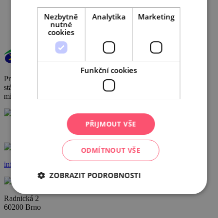
GDPR
Cookies
Nezbytně
Analytika
Marketing
nutné
cookies
Funkční cookies
Provoz a činnost DMO byly podpořeny za přispění prostředků
státního rozpočtu České republiky z programu Ministerstva pro
místní rozvoj.
PŘIJMOUT VŠE
+420 602 162 829
ODMÍTNOUT VŠE
info@ccrjm.cz
ZOBRAZIT PODROBNOSTI
Radnická 2
60200 Brno