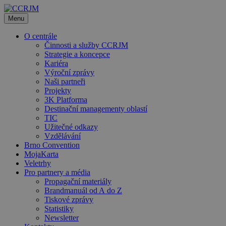
Přeskočit
na
Menu
obsah
O centrále
Činnosti a služby CCRJM
Strategie a koncepce
Kariéra
Výroční zprávy
Naši partneři
Projekty
3K Platforma
Destinační managementy oblastí
TIC
Užitečné odkazy
Vzdělávání
Brno Convention
MojaKarta
Veletrhy
Pro partnery a média
Propagační materiály
Brandmanuál od A do Z
Tiskové zprávy
Statistiky
Newsletter