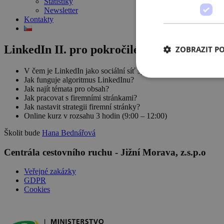
Statistiky
Newsletter
Kontakty
LinkedIn II. pro pokročilé
ZOBRAZIT P
V čem je LinkedIn jako sociální síť specifická?
Jak funguje algoritmus LinkedInu?
Jak najít témata pro obsah?
Jak pracovat s firemními stránkami?
Jak nastavit strategii firemní stránky?
Online kurz v rozsahu 3 hodin (9:00 – 12:00)
Školit bude
Hana Bednářová
Centrála cestovního ruchu - Jižní Morava, z.s.p.o
Veřejné zakázky
GDPR
Cookies