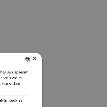
×
hají se zlepšením
CZECH
ě jen s vaším
ENGLISH
k co si dáte –
GERMAN
nkční cookies