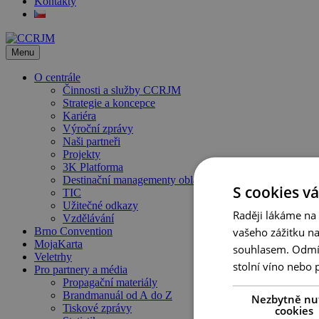
Kontakty
Menu
O centrále
Činnosti a služby CCRJM
Strategie a koncepce
Kariéra
Výroční zprávy
Naši partneři
Projekty
3K Platforma
Destinační managementy oblastí
S cookies vá
TIC
Užitečné odkazy
Raději lákáme na
Vzdělávání
vašeho zážitku n
Brno Convention
MojaKarta
souhlasem. Odmítn
Veletrhy
stolní víno nebo 
Pro partnery a média
Propagační materiály
Brandmanuál od A do Z
Nezbytně nu
Tiskové zprávy
cookies