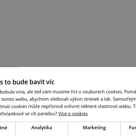
s to bude bavit víc
 bobule vína, ale teď vám musíme říct o souborech cookies. Pomá
a tomto webu, abychom sledovali výkon stránek a tak. Samozřejm
utí cookies může nepříznivě ovlivnit některé vlastnosti webu. Ta
přívlastkové se vší parádou?
Více o cookies
tné
Analytika
Marketing
Fu