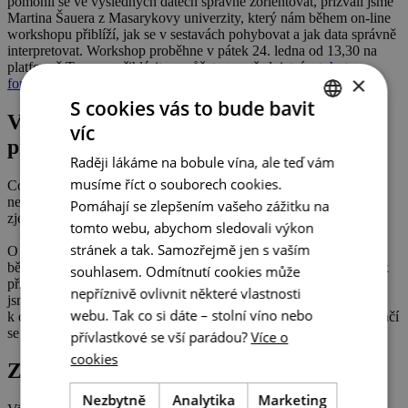
pomohli se ve výsledných datech správně zorientovat, přizvali jsme
Martina Šauera z Masarykovy univerzity, který nám během on-line
workshopu přiblíží, jak se v sestavách pohybovat a jak data správně
interpretovat.
Workshop proběhne v pátek 24. ledna od 13,30
na
platformě Teams a přihlásit se můžete prostřednictvím
tohoto
×
formuláře
.
S cookies vás to bude bavit
Vytvořte pro svůj podnik Průvodce
víc
CZECH
přístupnosti
Raději lákáme na bobule vína, ale teď vám
ENGLISH
musíme říct o souborech cookies.
Co řeší
lidé s omezenou mobilitou
před tím, než se vydají na výlet
GERMAN
nebo dovolenou? Jak jim orientaci v nabídce hotelů a atraktivit
Pomáhají se zlepšením vašeho zážitku na
zjednodušit?
tomto webu, abychom sledovali výkon
stránek a tak. Samozřejmě jen s vaším
O tom mluvila Marie Scott z projektu
Spaces4All
, která účastníky
během
webináře
provedla podrobně návodem, jak pro svůj podnik
souhlasem. Odmítnutí cookies může
připravit přehledného
Průvodce přístupnosti
. Důležité informace
nepříznivě ovlivnit některé vlastnosti
jsme shrnuli v
článku
,
23. ledna
navíc máte možnost připojit se
webu. Tak co si dáte – stolní víno nebo
k dalšímu webináři, který Marie Scott v rámci projektu pořádá. Stačí
se
zaregistrovat
, účast je zdarma.
přívlastkové se vší parádou?
Více o
cookies
Zlepšete si vinařskou angličtinu
Nezbytně
Analytika
Marketing