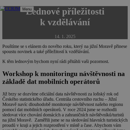
Přeskočit
Lednové příležitosti
Menu
na
obsah
k vzdělávání
14. 1. 2025
Pouštíme se s elánem do nového roku, který na jižní Moravě přinese
spoustu novinek a také příležitostí k vzdělávání.
K těm lednovým bychom nyní rádi přitáhli vaši pozornost.
Workshop k monitoringu návštěvnosti na
základě dat mobilních operátorů
Již brzy se dozvíme oficiální data návštěvnosti za loňský rok od
Českého statistického úřadu. Centrála cestovního ruchu – Jižní
Moravě navíc dlouhodobě
monitoruje návštěvnost našeho regionu
pomocí dat mobilních operátorů
. V roce 2024 jsme se rozhodli
sledovat více chování domácích a zahraničních návštěvníků/turistů
na jižní Moravě. Zaměřili jsme se na sledování hlavních turistických
proudů v kraji a jejich rozprostření v místě a čase. Abychom vám