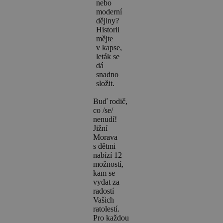
nebo
moderní
dějiny?
Historii
mějte
v kapse,
leták se
dá
snadno
složit.
Buď rodič,
co /se/
nenudí!
Jižní
Morava
s dětmi
nabízí 12
možností,
kam se
vydat za
radostí
Vašich
ratolestí.
Pro každou