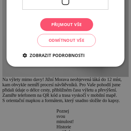
PŘIJMOUT VŠE
ODMÍTNOUT VŠE
ZOBRAZIT PODROBNOSTI
Na výlety mimo davy!
Jižní Morava neobjevená
láká do 12 míst,
kam obvykle nemíří procesí návštěvníků. Pro Vaše pohodlí jsme
přidali údaje o délce cesty, přibližném času výletu a převýšení.
Zamiřte telefonem na QR kód a trasa vyskočí v mobilní mapě.
S orientační mapkou a formátem, který snadno složíte do kapsy.
Poznej
svou
minulost!
Historie