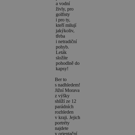
a vodní
živly, pro
golfisty
i pro ty,
kteří milují
jakýkoliv,
třeba
i netradiční
pohyb.
Leták
složíte
pohodlně do
kapsy!
Ber to
s nadhledem!
Jižní Morava
z výšky
shlíží ze 12
parádních
rozhleden
v kraji. Jejich
portréty
najdete
v orientační