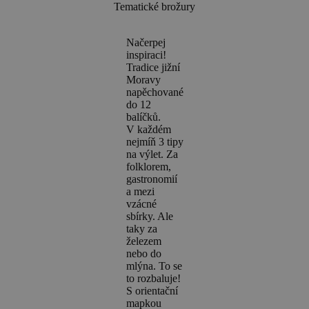
Tematické brožury
Načerpej
inspiraci!
Tradice jižní
Moravy
napěchované
do 12
balíčků.
V každém
nejmíň 3 tipy
na výlet. Za
folklorem,
gastronomií
a mezi
vzácné
sbírky. Ale
taky za
železem
nebo do
mlýna. To se
to rozbaluje!
S orientační
mapkou