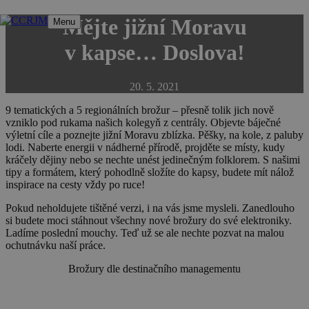
Přeskočit
Mějte jižní Moravu
Menu
na
obsah
v kapse… Doslova!
20. 5. 2021
9 tematických a 5 regionálních brožur
– přesně tolik jich nově
vzniklo pod rukama našich kolegyň z centrály. Objevte báječné
výletní cíle a poznejte jižní Moravu zblízka. Pěšky, na kole, z paluby
lodi. Naberte energii v nádherné přírodě, projděte se místy, kudy
kráčely dějiny nebo se nechte unést jedinečným folklorem.
S našimi
tipy a formátem, který pohodlně složíte do kapsy, budete mít nálož
inspirace na cesty vždy po ruce!
Pokud neholdujete tištěné verzi, i na vás jsme mysleli. Zanedlouho
si budete moci stáhnout všechny nové brožury do své elektroniky.
Ladíme poslední mouchy. Teď už se ale nechte pozvat na malou
ochutnávku naší práce.
Brožury dle destinačního managementu