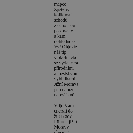
mapce.
Zjistěte,
kolik mají
schodů,
z čeho jsou
postaveny
a kam
dohlédnete
Vy! Objevte
náš tip
v okolí nebo
se vydejte za
přírodními
a městskými
vyhlídkami.
Jižní Morava
jich nabízí
nepočítaně.
Vlije Vám
energii do
žil! Kdo?
Příroda jižní
Moravy
přece! 7