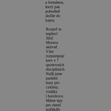
a formátem,
který pak
pohodlně
složíte do
kapsy.
Rozjeď to
naplno!
Jižní
Morava
aktivně
Vám
rozpumpuje
krev v 7
sportovních
disciplínách.
Našli jsme
parádní
trasy pro
cyklisty,
vodáky
i horolezce.
Máme tipy
pro zimní
požitkáře