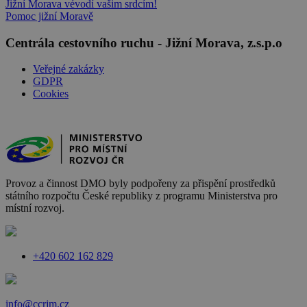
Jižní Morava vévodí vašim srdcím!
Pomoc jižní Moravě
Centrála cestovního ruchu - Jižní Morava, z.s.p.o
Veřejné zakázky
GDPR
Cookies
Provoz a činnost DMO byly podpořeny za přispění prostředků
státního rozpočtu České republiky z programu Ministerstva pro
místní rozvoj.
+420 602 162 829
info@ccrjm.cz