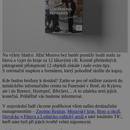
Na výlety hladce.
Jižní Morava bez bariér
pomůže hodit nudu za
hlavu a vyjet do kraje za 12 lákavými cíli. Kromě přehledných
piktogramů přístupnosti 12 objektů získáte i naše extra tipy.
S orientační mapkou a formátem, který pohodlně složíte do kapsy.
Kde budou brožury k dostání?
Zatím se pro ně můžete zastavit do
turistického informačního centra na Panenské v Brně, do Kyjova,
ale i do Bzence, Hustopeč, Břeclavi… A to zdaleka není jejich
konečná. Průběžně vás budeme informovat.
V neposlední řadě chceme poděkovat všem našim destinačním
managementům –
Znojmo Region
,
Moravský kras
,
Brno a okolí
,
Slovácko
a
Pálava a Lednicko-valtický areál
a také lokálním TIC
,
kteří nám byli při jejich tvorbě velmi nápomocní.