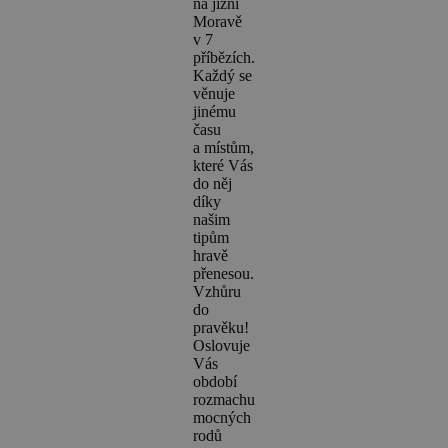
na jižní
Moravě
v 7
příbězích.
Každý se
věnuje
jinému
času
a místům,
které Vás
do něj
díky
našim
tipům
hravě
přenesou.
Vzhůru
do
pravěku!
Oslovuje
Vás
období
rozmachu
mocných
rodů