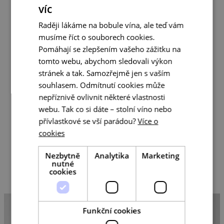
víc
ti, jenž se
CZECH
nesmazatelně
Raději lákáme na bobule vína, ale teď vám
vepsali do
ENGLISH
našich
musíme říct o souborech cookies.
GERMAN
i světových
Pomáhají se zlepšením vašeho zážitku na
dějin. 12
tomto webu, abychom sledovali výkon
medailonků
badatelů,
stránek a tak. Samozřejmě jen s vaším
umělců,
souhlasem. Odmítnutí cookies může
státníků
nepříznivě ovlivnit některé vlastnosti
a světoběžníků
s tipem, kde
webu. Tak co si dáte – stolní víno nebo
v kraji najít
přívlastkové se vší parádou?
Více o
odkaz daného
cookies
velikána.
S orientační
mapkou
Nezbytně
Analytika
Marketing
a formátem,
nutné
cookies
který raz dva
složíte do
kapsy.
Funkční cookies