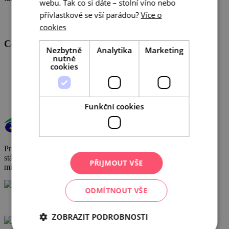
webu. Tak co si dáte – stolní víno nebo
přívlastkové se vší parádou?
Více o
cookies
Centrála cestovního ruchu - Jižní Morava, z.s.p.o
Nezbytně
Analytika
Marketing
nutné
Veřejné zakázky
cookies
GDPR
Cookies
Funkční cookies
Provoz a činnost DMO byly podpořeny za přispění prostředků
státního rozpočtu České republiky z programu Ministerstva pro
PŘIJMOUT VŠE
místní rozvoj.
ODMÍTNOUT VŠE
+420 602 162 829
ZOBRAZIT PODROBNOSTI