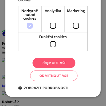
cookies
Veřejné zakázky
GDPR
Nezbytně
Analytika
Marketing
Cookies
nutné
cookies
Funkční cookies
Provoz a činnost DMO byly podpořeny za přispění prostředků
státního rozpočtu České republiky z programu Ministerstva pro
místní rozvoj.
PŘIJMOUT VŠE
+420 602 162 829
ODMÍTNOUT VŠE
info@ccrjm.cz
ZOBRAZIT PODROBNOSTI
Radnická 2