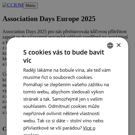
Přeskočit
Menu
na
obsah
Association Days Europe 2025
Association Days 2025 pro nás představovala klíčovou příležitost
zapojit se do významné evropské události zaměřené na asociativní
a kongresový trh. Tento prestižní event shromáždil delegáty
×
z odborných asociací, organizátorů kongresů, agentur, zástupců
S cookies vás to bude bavit
konferenčních destinací a poskytovatelů specializovaných služeb,
kteří se podílejí na podpoře a realizaci kongresových
víc
CZECH
a konferenčních akcí.
Raději lákáme na bobule vína, ale teď vám
ENGLISH
Účast na tomto fóru nám umožnila efektivně navázat strategické
musíme říct o souborech cookies.
kontakty, vyměnit si odborné poznatky a diskutovat o aktuálních
GERMAN
Pomáhají se zlepšením vašeho zážitku na
trendech a výzvách v oblasti kongresového turismu. Byla to
vynikající příležitost pro prezentaci našich kapacit a služeb,
tomto webu, abychom sledovali výkon
a zároveň pro prozkoumání nových obchodních příležitostí
stránek a tak. Samozřejmě jen s vaším
a možností spolupráce. Jsme rádi, že jsme mohli přispět k tomuto
souhlasem. Odmítnutí cookies může
odbornému setkání, které podporuje rozvoj kongresových
a asociativních aktivit na evropském trhu.
nepříznivě ovlivnit některé vlastnosti
webu. Tak co si dáte – stolní víno nebo
přívlastkové se vší parádou?
Více o
Centrála cestovního ruchu - Jižní Morava, z.s.p.o