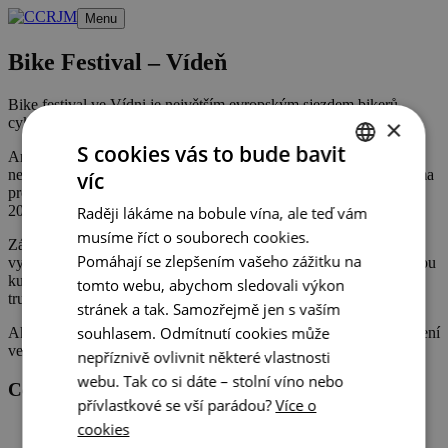
Přeskočit
Menu
na
obsah
Bike Festival – Vídeň
Bike festival ve Vídni je největším evropským sjezdem bikerů,
×
cyklistů, ale i rekreačních výletníků
S cookies vás to bude bavit
Argus Bike Festival vznikl v roce 1999 a v průběhu let se stal
největším cyklistickým festivalem v Rakousku. Jedinečná platforma
víc
CZECH
pro všechny milovníky kol se uskuteční poslední víkend v březnu
2020.
Raději lákáme na bobule vína, ale teď vám
ENGLISH
musíme říct o souborech cookies.
Základem akce je jako vždy veletrh se zhruba stovkou
GERMAN
Pomáhají se zlepšením vašeho zážitku na
vystavovatelů, možnostmi testování elektrokol, kargo kol a vysokou
kulinářskou kvalitou pečlivě vybraných streetfoodových food
tomto webu, abychom sledovali výkon
trucků, které přispějí k příjemně stráveným chvílím.
stránek a tak. Samozřejmě jen s vaším
souhlasem. Odmítnutí cookies může
Aktuálně
: Organizátoři Bike Festivalu zveřejnili prohlášení o zrušení
veletrhu na základě rozhodnutí rakouské vlády.
nepříznivě ovlivnit některé vlastnosti
webu. Tak co si dáte – stolní víno nebo
Centrála cestovního ruchu - Jižní Morava, z.s.p.o
přívlastkové se vší parádou?
Více o
cookies
Veřejné zakázky
GDPR