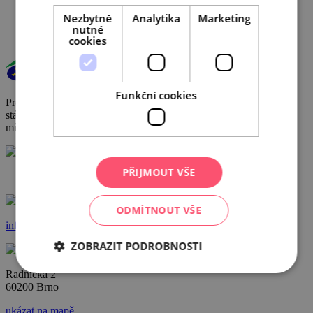
Cookies
Nezbytně
Analytika
Marketing
nutné
cookies
Funkční cookies
Provoz a činnost DMO byly podpořeny za přispění prostředků
státního rozpočtu České republiky z programu Ministerstva pro
místní rozvoj.
PŘIJMOUT VŠE
+420 602 162 829
ODMÍTNOUT VŠE
info@ccrjm.cz
ZOBRAZIT PODROBNOSTI
Radnická 2
60200 Brno
ukázat na mapě