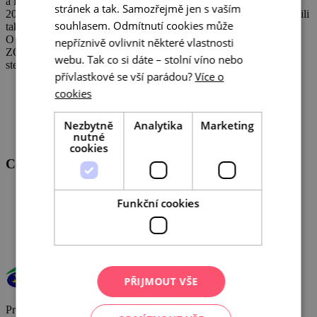
a Partnerskými městy ve společné expozici. Tématem bylo letos
stránek a tak. Samozřejmě jen s vaším
200. výročí narození Jahanna Gregora Mendela. Návštěvníci ocenili
souhlasem. Odmítnutí cookies může
také ochutnávku vína a čajů, které se na stánku prezentovaly.
O víkendu měli zájemci možnost vyzkoušet si virtuální expozici
nepříznivě ovlivnit některé vlastnosti
ZOO Brno. Zájem byl o zajímavosti z regionu, vinařské i cyklo
webu. Tak co si dáte – stolní víno nebo
stezky a tipy na výlety s dětmi.
přívlastkové se vší parádou?
Více o
cookies
Nezbytně
Analytika
Marketing
nutné
cookies
Centrála cestovního ruchu - Jižní Morava, z.s.p.o
Veřejné zakázky
Funkční cookies
GDPR
Cookies
PŘIJMOUT VŠE
Provoz a činnost DMO byly podpořeny za přispění prostředků