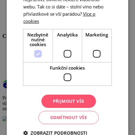
webu. Tak co si dáte – stolní víno nebo
přívlastkové se vší parádou?
Více o
cookies
Nezbytně
Analytika
Marketing
Centrála cestovního ruchu - Jižní Morava, z.s.p.o
nutné
cookies
Veřejné zakázky
GDPR
Cookies
Funkční cookies
Provoz a činnost DMO byly podpořeny za přispění prostředků
PŘIJMOUT VŠE
státního rozpočtu České republiky z programu Ministerstva pro
místní rozvoj.
ODMÍTNOUT VŠE
+420 602 162 829
ZOBRAZIT PODROBNOSTI