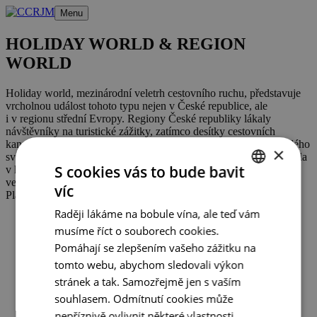
Přeskočit
Menu
na
obsah
HOLIDAY WORLD & REGION
WORLD
Holiday world, mezinárodní veletrh cestovního ruchu, představuje
vrcholnou událost tohoto typu nejen v České republice, ale
i v regionu střední Evropy. Regiony České republiky lákaly
návštěvníky na turistické zážitky, zatímco desítky cestovních
kanceláří a agentur prezentovaly aktuální nabídky zájezdů do celého
×
světa. Centrála cestovního ruchu – Jižní Morava, také letos zvítězila
S cookies vás to bude bavit
v kategorii Nejlepší elektronický projekt. Zájem návštěvníků
veletrhu se soustředil na propagační materiály o destinacích.
víc
CZECH
Plánujeme se účastnit veletrhu i příští rok.
Raději lákáme na bobule vína, ale teď vám
ENGLISH
musíme říct o souborech cookies.
GERMAN
Pomáhají se zlepšením vašeho zážitku na
tomto webu, abychom sledovali výkon
stránek a tak. Samozřejmě jen s vaším
souhlasem. Odmítnutí cookies může
nepříznivě ovlivnit některé vlastnosti