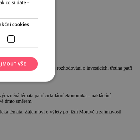
k co si dáte –
GERMAN
nkční cookies
IJMOUT VŠE
cent návštěvníků ovlivňuje rozhodování o investicích, třetina patří
výrazněná témata patří cirkulární ekonomika – nakládání
ávě tímto směrem.
ká témata. Zájem byl o výlety po jižní Moravě a zajímavosti