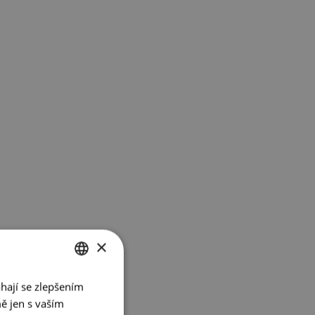
×
hají se zlepšením
CZECH
ě jen s vaším
ENGLISH