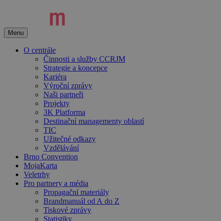
Přeskočit
na
obsah
Menu
O centrále
Činnosti a služby CCRJM
Strategie a koncepce
Kariéra
Výroční zprávy
Naši partneři
Projekty
3K Platforma
Destinační managementy oblastí
TIC
Užitečné odkazy
Vzdělávání
Brno Convention
MojaKarta
Veletrhy
Pro partnery a média
Propagační materiály
Brandmanuál od A do Z
Tiskové zprávy
Statistiky