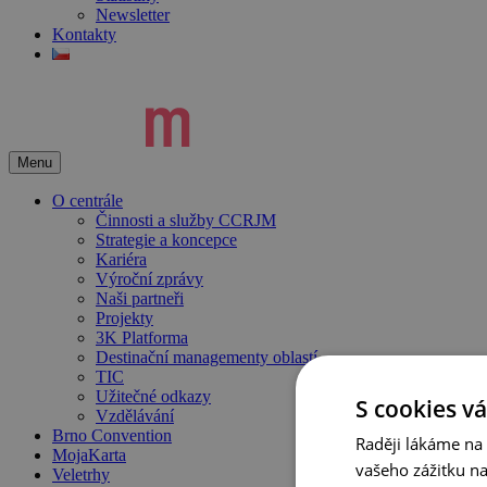
Newsletter
Kontakty
Menu
O centrále
Činnosti a služby CCRJM
Strategie a koncepce
Kariéra
Výroční zprávy
Naši partneři
Projekty
3K Platforma
Destinační managementy oblastí
TIC
Užitečné odkazy
S cookies vá
Vzdělávání
Brno Convention
Raději lákáme na
MojaKarta
vašeho zážitku n
Veletrhy