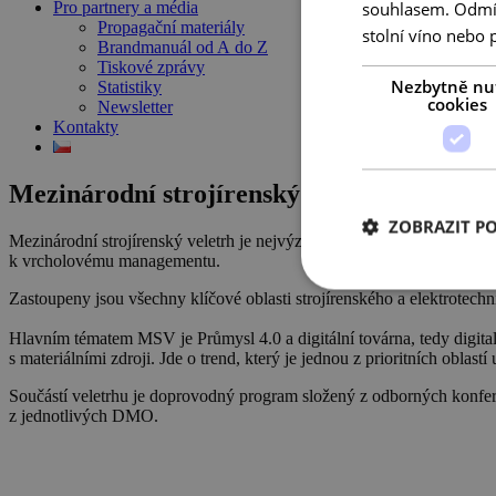
souhlasem. Odmítn
Pro partnery a média
Propagační materiály
stolní víno nebo 
Brandmanuál od A do Z
Tiskové zprávy
Nezbytně nu
Statistiky
cookies
Newsletter
Kontakty
Mezinárodní strojírenský veletrh
ZOBRAZIT P
Mezinárodní strojírenský veletrh je nejvýznamnější průmyslový veletr
k vrcholovému managementu.
Zastoupeny jsou všechny klíčové oblasti strojírenského a elektrotec
Hlavním tématem MSV je Průmysl 4.0 a digitální továrna, tedy digital
s materiálními zdroji. Jde o trend, který je jednou z prioritních obla
Součástí veletrhu je doprovodný program složený z odborných konfer
z jednotlivých DMO.