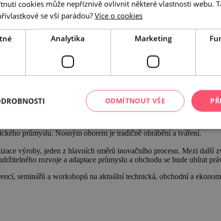
utí cookies může nepříznivě ovlivnit některé vlastnosti webu. Ta
přívlastkové se vší parádou?
Více o cookies
tné
Analytika
Marketing
Fu
ODROBNOSTI
ODMÍTNOUT VŠE
PŘ
h ve střední Evropě. Návštěvnost je vysoce odborná, téměř osmdesát pro
hnického průmyslu. Nosným oborem je tradičně obrábění a tváření.
izace výroby, jeden z hlavních směrů inovačního procesu. Mezi další z
stí udržitelného rozvoje a adaptace průmyslu a obchodu se bude ubírat pr
encí, seminářů a workshopů na aktuální technická, obchodní a ekonomic