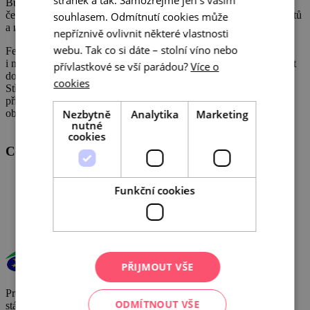
Business Design Centre. Na stánku CzechTourism se představili
čeští partneři s nabídkou regionální gastronomie, lokálních produktů
souhlasem. Odmítnutí cookies může
a možností cestování po České republice.
nepříznivě ovlivnit některé vlastnosti
webu. Tak co si dáte – stolní víno nebo
Festival nabídl pestrý program, který zahrnoval panelové diskuse
i mezinárodní gastronomické ukázky. Návštěvníci se mohli ponořit
přívlastkové se vší parádou?
Více o
do světa jídla a ochutnat kulinářské speciality z Velké Británie,
cookies
Středomoří, Karibiku a dalších koutů světa. Akce byla skvělou
příležitostí pro sběr inspirace na nezapomenutelné výlety i pro
Nezbytně
Analytika
Marketing
objevování toho nejlepšího, co lze ochutnat po celém světě.
nutné
cookies
Centrála cestovního ruchu - Jižní Morava, z.s.p.o
Veřejné zakázky
Funkční cookies
GDPR
Cookies
PŘIJMOUT VŠE
Provoz a činnost DMO byly podpořeny za přispění prostředků
ODMÍTNOUT VŠE
státního rozpočtu České republiky z programu Ministerstva pro