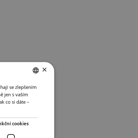
×
hají se zlepšením
CZECH
ě jen s vaším
ENGLISH
k co si dáte –
GERMAN
nkční cookies