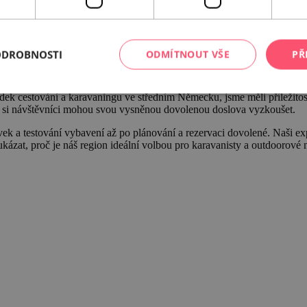
ODROBNOSTI
ODMÍTNOUT VŠE
PŘ
lídek cestování a karavaningu ve středním Německu, jsme měli příležitos
de si návštěvníci mohou svou vysněnou dovolenou doslova vyzkoušet.
k a testování vybavení až po plánování a rezervaci dovolené. Naši expozi
ukázat, proč je náš region ideální volbou pro karavanisty a outdoorové 