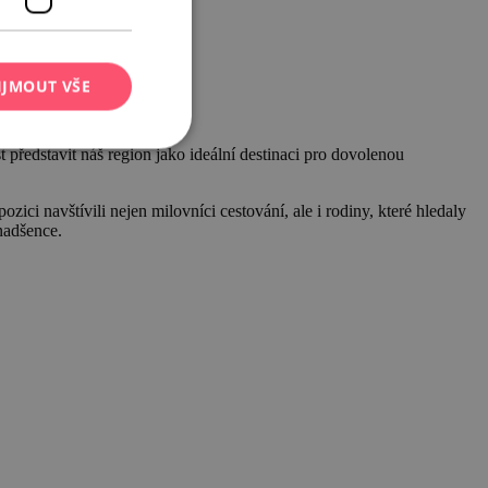
IJMOUT VŠE
t představit náš region jako ideální destinaci pro dovolenou
ci navštívili nejen milovníci cestování, ale i rodiny, které hledaly
nadšence.