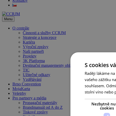
Kontakty
Menu
O centrále
Činnosti a služby CCRJM
Strategie a koncepce
Kariéra
Výroční zprávy
Naši partneři
Projekty
3K Platforma
S cookies vá
Destinační managementy oblastí
TIC
Raději lákáme na
Užitečné odkazy
vašeho zážitku n
Vzdělávání
Brno Convention
souhlasem. Odmítn
MojaKarta
stolní víno nebo 
Veletrhy
Pro partnery a média
Propagační materiály
Nezbytně nu
Brandmanuál od A do Z
cookies
Tiskové zprávy