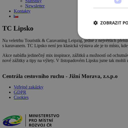
Statistiky
Newsletter
Kontakty
ZOBRAZIT P
TC Lipsko
Na veletrhu
Touristik & Caravaning Leipzig
, jedné z největších přeh
s karavanem. TC Lipsko není jen klasická výstava ale je to místo, k
Akce nabídla jedinečný mix inspirace, zážitků a možností od ochutnáve
nové zážitky a tipy na výlety. V listopadovém Lipsku jsme tak mohli 
Centrála cestovního ruchu - Jižní Morava, z.s.p.o
Veřejné zakázky
GDPR
Cookies