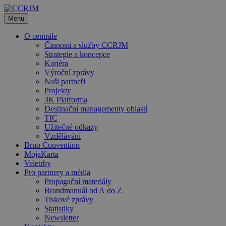
Přeskočit
na
Menu
obsah
O centrále
Činnosti a služby CCRJM
Strategie a koncepce
Kariéra
Výroční zprávy
Naši partneři
Projekty
3K Platforma
Destinační managementy oblastí
TIC
Užitečné odkazy
Vzdělávání
Brno Convention
MojaKarta
Veletrhy
Pro partnery a média
Propagační materiály
Brandmanuál od A do Z
Tiskové zprávy
Statistiky
Newsletter