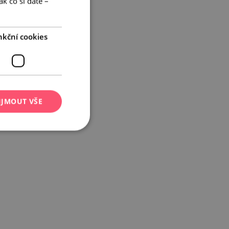
k co si dáte –
GERMAN
nkční cookies
IJMOUT VŠE