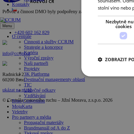
souhlasem. Odmítn
Kontakty
stolní víno nebo 
Provoz a činnost DMO byly podpořeny za přispění prostředků státního
Nezbytně nu
cookies
Menu
+420 602 162 829
O centrále
Činnosti a služby CCRJM
Strategie a koncepce
Kariéra
info@ccrjm.cz
Výroční zprávy
ZOBRAZIT P
Naši partneři
Projekty
3K Platforma
Radnická 2
Destinační managementy oblastí
60200 Brno
TIC
ukázat na mapě
Užitečné odkazy
Vzdělávání
© Centrála cestovního ruchu – Jižní Morava, z.s.p.o.
2026
Brno Convention
MojaKarta
Veletrhy
Pro partnery a média
Propagační materiály
Brandmanuál od A do Z
Tiskové zprávy