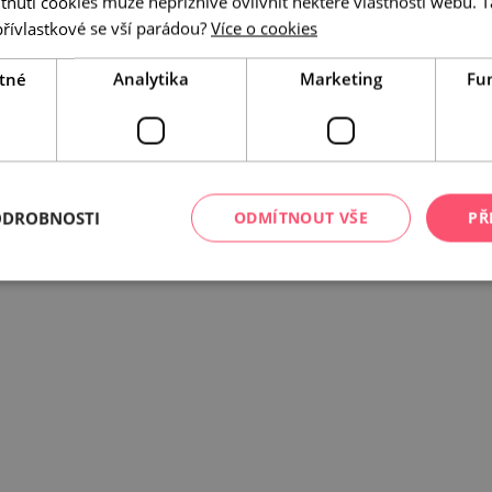
utí cookies může nepříznivě ovlivnit některé vlastnosti webu. Ta
přívlastkové se vší parádou?
Více o cookies
 rozpočtu České republiky z programu Ministerstva pro místní rozvoj.
tné
Analytika
Marketing
Fu
ODROBNOSTI
ODMÍTNOUT VŠE
PŘ