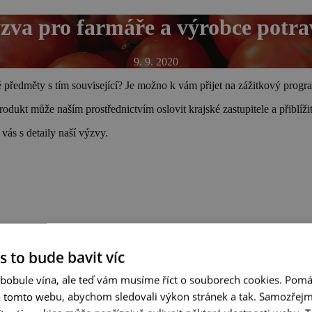
zva pro farmáře a výrobce potra
9. 9. 2020
předměty s tím související? Je možno k vám přijet na zážitkový progr
produkt může naším prostřednictvím
oslovit krajské zastupitele a přiblíži
vás s detaily naší výzvy.
s to bude bavit víc
 bobule vína, ale teď vám musíme říct o souborech cookies. Pomá
a tomto webu, abychom sledovali výkon stránek a tak. Samozřejm