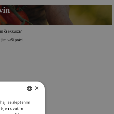
vin
am či exkurzi?
t jim vaši práci.
×
hají se zlepšením
CZECH
ě jen s vaším
ENGLISH