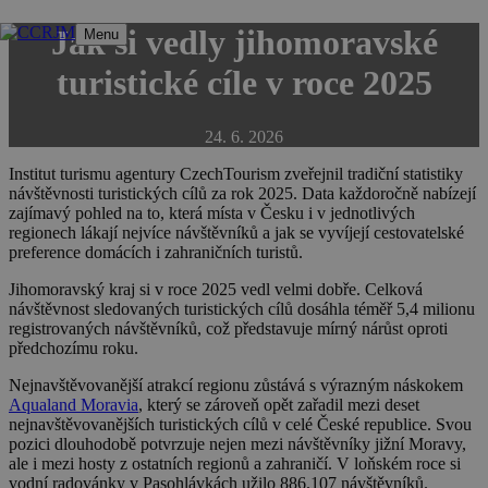
Přeskočit
Jak si vedly jihomoravské
Menu
na
obsah
turistické cíle v roce 2025
24. 6. 2026
Institut turismu agentury CzechTourism zveřejnil tradiční statistiky
návštěvnosti turistických cílů za rok 2025. Data každoročně nabízejí
zajímavý pohled na to, která místa v Česku i v jednotlivých
regionech lákají nejvíce návštěvníků a jak se vyvíjejí cestovatelské
preference domácích i zahraničních turistů.
Jihomoravský kraj si v roce 2025 vedl velmi dobře. Celková
návštěvnost sledovaných turistických cílů dosáhla téměř
5,4 milionu
registrovaných návštěvníků
, což představuje mírný nárůst oproti
předchozímu roku.
Nejnavštěvovanější atrakcí regionu zůstává s výrazným náskokem
Aqualand Moravia
, který se zároveň opět zařadil
mezi deset
nejnavštěvovanějších turistických cílů v celé České republice
. Svou
pozici dlouhodobě potvrzuje nejen mezi návštěvníky jižní Moravy,
ale i mezi hosty z ostatních regionů a zahraničí. V loňském roce si
vodní radovánky v Pasohlávkách užilo 886.107 návštěvníků.