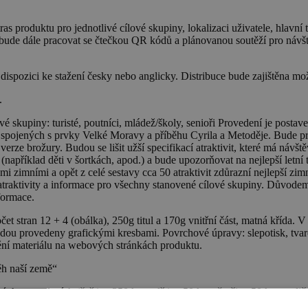
produktu pro jednotlivé cílové skupiny, lokalizaci uživatele, hlavní tu
bude dále pracovat se čtečkou QR kódů a plánovanou soutěží pro návštěvn
ispozici ke stažení česky nebo anglicky. Distribuce bude zajištěna mož
.
skupiny: turisté, poutníci, mládež/školy, senioři Provedení je postave
, spojených s prvky Velké Moravy a příběhu Cyrila a Metoděje. Bude pr
ze brožury. Budou se lišit užší specifikací atraktivit, které má návštěv
 (například děti v šortkách, apod.) a bude upozorňovat na nejlepší letní t
i zimními a opět z celé sestavy cca 50 atraktivit zdůrazní nejlepší zim
raktivity a informace pro všechny stanovené cílové skupiny. Důvodem 
formace.
et stran 12 + 4 (obálka), 250g titul a 170g vnitřní část, matná křída. 
dou provedeny grafickými kresbami. Povrchové úpravy: slepotisk, tvaro
jnění materiálu na webových stránkách produktu.
běh naší země“
ch provedeních (čeština 350 ks, polština 50 ks, němčina 50 ks, anglič
t k návštěvě jednotlivých památek, spojených s putováním Cyrila a Me