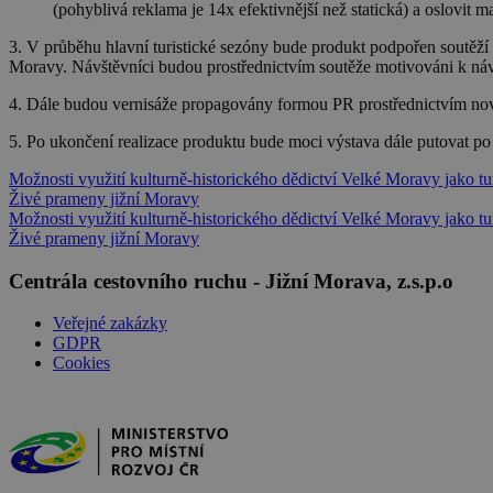
(pohyblivá reklama je 14x efektivnější než statická) a oslovit 
3. V průběhu hlavní turistické sezóny bude produkt podpořen
soutěží
Moravy. Návštěvníci budou prostřednictvím soutěže motivováni k návště
4. Dále budou vernisáže propagovány formou PR prostřednictvím novin
5. Po ukončení realizace produktu bude moci výstava dále putovat po j
Možnosti využití kulturně-historického dědictví Velké Moravy jako tur
Živé prameny jižní Moravy
Možnosti využití kulturně-historického dědictví Velké Moravy jako tur
Živé prameny jižní Moravy
Centrála cestovního ruchu - Jižní Morava, z.s.p.o
Veřejné zakázky
GDPR
Cookies