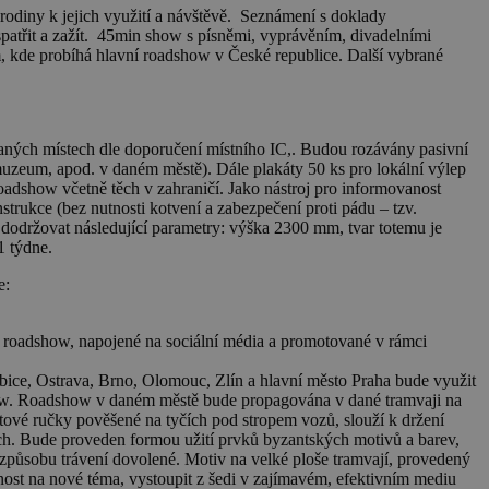
 rodiny k jejich využití a návštěvě. Seznámení s doklady
patřit a zažít. 45min show s písněmi, vyprávěním, divadelními
, kde probíhá hlavní roadshow v České republice. Další vybrané
aných místech dle doporučení místního IC,. Budou rozávány pasivní
 muzeum, apod. v daném městě). Dále plakáty 50 ks pro lokální výlep
oadshow včetně těch v zahraničí. Jako nástroj pro informovanost
trukce (bez nutnosti kotvení a zabezpečení proti pádu – tzv.
 dodržovat následující parametry: výška 2300 mm, tvar totemu je
1 týdne.
e:
í roadshow, napojené na sociální média a promotované v rámci
ubice, Ostrava, Brno, Olomouc, Zlín a hlavní město Praha bude využit
show. Roadshow v daném městě bude propagována v dané tramvaji na
astové ručky pověšené na tyčích pod stropem vozů, slouží k držení
ech. Bude proveden formou užití prvků byzantských motivů a barev,
 způsobu trávení dovolené. Motiv na velké ploše tramvají, provedený
rnost na nové téma, vystoupit z šedi v zajímavém, efektivním mediu