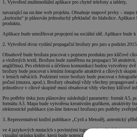
1. Vytvoření
multimediální aplikace pro chytré telefony
a tablety
,
navazující na on-line web projektu. Obsahuje mapové prvky – mapu tras 
„kuriozita“ je plánován jednoduchý překladač do hlaholice. Aplikace 
produktu.
Aplikace bude umožňovat propojení na sociální sítě. Aplikace bude k d
2.
Vytvoření
dvou vydání propagační brožury pro jaro a podzim 2015
Obsahově bude brožura pracovat s popisem produktu pro klíčové cílové 
a vložených textů. Brožura bude zaměřena na propagaci 50 atraktivit
angličtina). Pro efektivní a účelnou komunikaci budou vytvořeny dvě ver
brožury bude pracovat s letními fotografie atraktivit a cílových skupin
v letních měsících. Podzimní verze brožury bude pracovat s fotografiem
počasí (muzea, apod.). Brožury obsahují vždy všechny propagované at
jednotlivce v cílové skupině musí obsahovat vždy všechny klíčové in
Pro potřeby tisku jsou plánovány následující parametry: formát A5, poč
formátu A3. Mapa bude vytvořena kreativním grafikem, atraktivity bu
elektronické publikace (on-line listovací brožura) pro potřeby zveře
3. Reprezentativní knižní publikace „Cyril a Metoděj, autentický pří
ve 4 jazykových mutacích s povinnými logy v odpovídajících jazykový
vizuální stránku knihy, která bude potenciální návštěvníky motivova