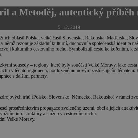
il a Metoděj, autentický příběh
5. 12. 2019
ních oblastí Polska, velké části Slovenska, Rakouska, Maďarska, Slovin
 v němž rezonuje základní kulturní, duchovní a společenská identita na
oji kulturního cestovního ruchu. Symbolizují cestu ke kořenům, k zák
u.
lízkými sousedy – regiony, které byly součástí Velké Moravy, jako cest
ruchu v těchto regionech, podloženému novým zastřešujícím tématem. P
práce s dalšími partnery.
drojových trhů (Polsko, Slovensko, Německo, Rakousko) v rámci zvol
sel prostřednictvím propagace zvoleného území, obcí a jejich atraktivit
itím infrastruktury a služeb v cestovním ruchu.
odní Velké Moravy.