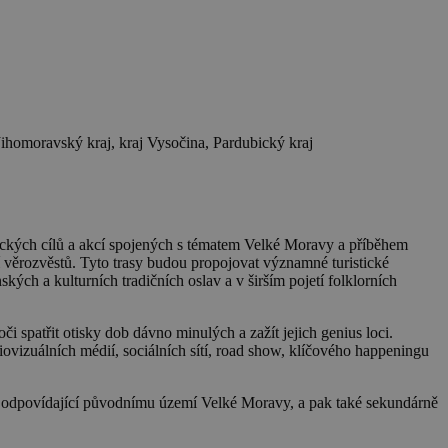
omoravský kraj, kraj Vysočina, Pardubický kraj
stických cílů a akcí spojených s tématem Velké Moravy a příběhem
í věrozvěstů. Tyto trasy budou propojovat významné turistické
ch a kulturních tradičních oslav a v širším pojetí folklorních
 spatřit otisky dob dávno minulých a zažít jejich genius loci.
zuálních médií, sociálních sítí, road show, klíčového happeningu
y odpovídající původnímu území Velké Moravy, a pak také sekundárně