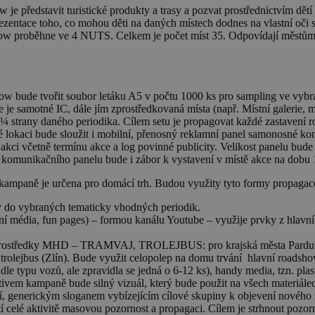
je představit turistické produkty a trasy a pozvat prostřednictvím dětí
zentace toho, co mohou děti na daných místech dodnes na vlastní oči s
Show proběhne ve 4 NUTS. Celkem je počet míst 35. Odpovídají městům
w bude tvořit soubor letáku A5 v počtu 1000 ks pro sampling ve vybr
 je samotné IC, dále jím zprostředkovaná místa (např. Místní galerie,
¼ strany daného periodika. Cílem setu je propagovat každé zastavení r
lokaci bude sloužit i mobilní, přenosný reklamní panel samonosné kons
kci včetně termínu akce a log povinné publicity. Velikost panelu bude
y komunikačního panelu bude i zábor k vystavení v místě akce na dobu 
t kampaně je určena pro domácí trh. Budou využity tyto formy propagac
y do vybraných tematicky vhodných periodik.
ní média, fun pages) – formou kanálu Youtube – využije prvky z hlavn
rostředky
MHD – TRAMVAJ, TROLEJBUS
: pro krajská města Pard
 trolejbus (Zlín). Bude využit celopolep na domu trvání hlavní road
 dle typu vozů, ale zpravidla se jedná o 6-12 ks), handy media, tzn. pl
otivem kampaně bude silný vizuál, který bude použit na všech materiál
tří, generickým sloganem vybízejícím cílové skupiny k objevení nového
í celé aktivitě masovou pozornost a propagaci. Cílem je strhnout pozo