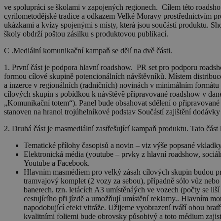
ve spolupráci se školami v zapojených regionech. Cílem této roadshow 
cyrilometodějské tradice a odkazem Velké Moravy prostřednictvím pre
ukázkami a kvízy spojenými s místy, která jsou součástí produktu. 
školy obdrží poštou zásilku s produktovou publikací.
C .
Mediální komunikační kampaň
se dělí na dvě části.
1. První část je
podpora hlavní roadshow.
PR set pro podporu roadsho
formou cílové skupině potencionálních návštěvníků. Místem distribuce
a inzerce v regionálních (radničních) novinách v minimálním formátu 
cílových skupin s pobídkou k návštěvě připravované roadshow v dané 
„Komunikační totem“). Panel bude obsahovat sdělení o připravované a
stanoven na hranol trojúhelníkové podstav Součástí zajištění dodávk
2. Druhá část je
masmediální zastřešující kampaň produktu
. Tato čás
Tematické přílohy časopisů a novin – viz výše popsané vkladk
Elektronická média (youtube – prvky z hlavní roadshow, sociál
Youtube a Facebook.
Hlavním masmédiem pro velký zásah cílových skupin budou p
tramvajový komplet (2 vozy za sebou), případně sólo vůz nebo
banerech, tzn. letácích A3 umístěnáých ve vozech (počty se liší
cestujícího při jízdě a umožňují umístění reklamy.. Hlavním m
napodobující efekt vitráže. Užijeme vyobrazení tváří obou bra
kvalitními foliemi bude obrovsky působivý a toto médium zajist