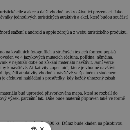
ristické cíle a akce a další vhodné prvky oživující prezentaci. Jako
íky jednotlivých turistických atraktivit a akcí, které budou součástí
ností stažení z android a apple zdrojů a z webu turistického produktu.
no na kvalitních fotografiích a stručných textech formou popisů
oveden ve 4 jazykových mutacích (čeština, polština, němčina,
ník v nejbližší době od získání materiálu navštívit. Jarní verze
ipy k návštěvě. Atrkativity „open air“, které je vhodné navštívit
ní tipy, čili atraktivity vhodné k návštěvě ve špatném a studeném
je efektivní nakládání s prostředky, kdy každý uhrazený zásah
V materiálu bud uprostřed přisvorkována mapa, která se rozbalí do
vý výsek, parciální lak. Dále bude materiál připraven také ve formě
tina 50 ks), celkový počet 500 ks. Důraz bude kladen na působivou
×
toděje a Velkou Moravou.