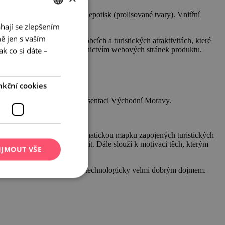
ako ruční knižní vazba, slepotisk (prolisované tvary). Vnitřní
hají se zlepšením
CZECH
ě jen s vaším
ihovnách v jednotlivých obcích a turistických atraktivitách, které
ENGLISH
e bude také dostupná prostřednictvím webových stránek produktu.
k co si dáte –
GERMAN
nkční cookies
letrzích, press tripech, representaci Východní Moravy.
žná data pohlednice a schematickou mapku zapojených turistických
 v nich touhu místo navštívit. Dále slouží k motivaci těch, kterým
IJMOUT VŠE
rva. Pohlednice budou působit technologicky velmi dobrým dojmem.