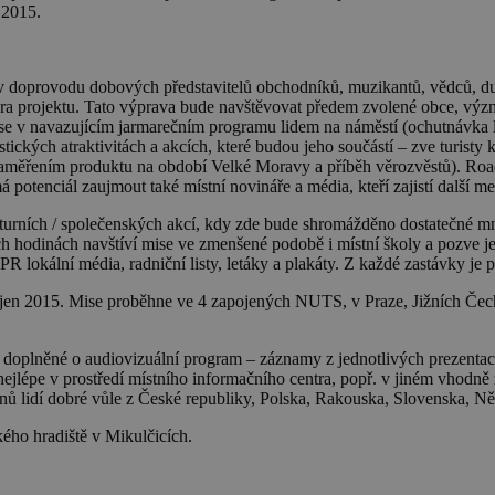
 2015.
v doprovodu dobových představitelů obchodníků, muzikantů, vědců, d
ra projektu. Tato výprava bude navštěvovat předem zvolené obce, význa
ala se v navazujícím jarmarečním programu lidem na náměstí (ochutnávk
tických atraktivitách a akcích, které budou jeho součástí – zve turisty
zaměřením produktu na období Velké Moravy a příběh věrozvěstů). Road
 má potenciál zaujmout také místní novináře a média, kteří zajistí další 
lturních / společenských akcí, kdy zde bude shromážděno dostatečné mn
h hodinách navštíví mise ve zmenšené podobě i místní školy a pozve j
R lokální média, radniční listy, letáky a plakáty. Z každé zastávky je
íjen 2015. Mise proběhne ve 4 zapojených NUTS, v Praze, Jižních Čech
oplněné o audiovizuální program – záznamy z jednotlivých prezentací a 
ejlépe v prostředí místního informačního centra, popř. v jiném vhodn
nů lidí dobré vůle z České republiky, Polska, Rakouska, Slovenska, 
ého hradiště v Mikulčicích
.