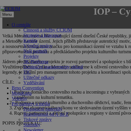
Přeskočit
IOP – Cyr
na
Menu
obsah
O centrále
Činnosti a služby CCRJM
Strategie a koncepce
Velká Morava, mocná říše zasahující území dnešní České republiky, již
Kariéra
a Metoděje na naše území. Jejich příběh představuje autentický motiv,
Výroční zprávy
a nosnou marketingovou značku pro komunikaci území ve vztahu k rozv
Naši partneři
připravovaného produktu a předkládaného projektu kulturního turism
Projekty
Jádrem předkládaného projektu je rozvoj partnerství a spolupráce s b
3K Platforma
Využitím příběhu Cyrila a Metoděje směřujeme k oživení cestovního 
Destinační managementy oblastí
legendy, je ideální pro management tohoto projektu a koordinaci spolu
TIC
Užitečné odkazy
CÍLE:
Vzdělávání
Brno Convention
Podpora domácího cestovního ruchu a incomingu z vybraných z
MojaKarta
zaměřením na kulturní tematiku.
Veletrhy
Podpora a rozvoj kulturního a duchovního dědictví, tradic, řeme
Pro partnery a média
Zvýšení ekonomického výkonu ve sledovaném území vyšším využ
Propagační materiály
Rozvoj partnerství a aktivní spolupráce s regiony v území pův
Brandmanuál od A do Z
Tiskové zprávy
POPIS PROJEKTU:
Statistiky
Newsletter