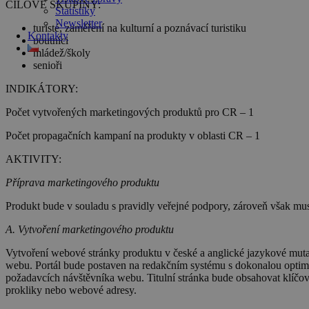
CÍLOVÉ SKUPINY:
Statistiky
Newsletter
turisté, zaměření na kulturní a poznávací turistiku
Kontakty
poutníci
mládež/školy
senioři
INDIKÁTORY:
Počet vytvořených marketingových produktů pro CR – 1
Počet propagačních kampaní na produkty v oblasti CR – 1
AKTIVITY:
Příprava marketingového produktu
Produkt bude v souladu s pravidly veřejné podpory, zároveň však mus
A. Vytvoření marketingového produktu
Vytvoření webové stránky produktu
v české a anglické jazykové muta
webu. Portál bude postaven na redakčním systému s dokonalou optimal
požadavcích návštěvníka webu. Titulní stránka bude obsahovat klíčov
prokliky nebo webové adresy.