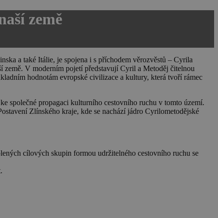
 naší země
ska a také Itálie, je spojena i s příchodem věrozvěstů – Cyrila
ší země. V moderním pojetí představují Cyril a Metoděj čitelnou
ladním hodnotám evropské civilizace a kultury, která tvoří rámec
a ke společné propagaci kulturního cestovního ruchu v tomto území.
ostavení Zlínského kraje, kde se nachází jádro Cyrilometodějské
ených cílových skupin formou udržitelného cestovního ruchu se
.