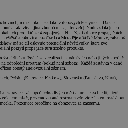
uchovních, řemeslníků a sedláků v dobových kostýmech. Dále se
mné atraktivity a jiná vhodná místa, aby veřejně odevzdala jejich
a lokálních produktů ze 4 zapojených NUTS, distribuce propagačních
 k návštěvě atraktivit a tras Cyrila a Metoděje a Velké Moravy, zábavný
show má za cíl oslovuje potenciální návštěvníky, které zve
mediální pokrytí propagace turistického produktu.
ožství diváku. Počítá se s realizací na náměstích nebo jiných vhodně
e na odpolední program (pokud není sobota). Každá zastávka v dané
 pořízen bohatý audiovizuální záznam.
ách, Polsku (Katowice, Krakow), Slovensku (Bratislava, Nitra),
„zdravice“ zástupců jednotlivých měst a turistických cílů, které
ě zvoleném místě, prezentovat audiozáznam zdravic z hlavní roadshow
Německa. Prezentace proběhne na obrazovce ze záznamu.