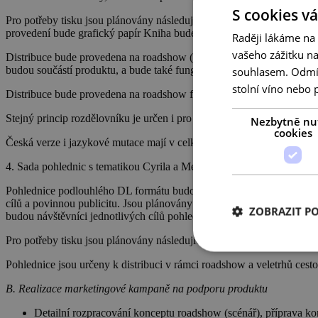
S cookies vá
Pro potřeby tisku jsou plánovány následující parametry: formát 250mm
provedení bude grafický papír Kniha bude zabalena v papírovém oba
Raději lákáme na
vašeho zážitku n
Distribuce bude provedena na roadshow (viz dále), následně budou pub
budou součástí produktu, a bude také fungovat jako dárek v soutěži p
souhlasem. Odmítn
stolní víno nebo 
Distribuce bude provedena na roadshow formou předání publikace na I
Stejný princip rozdělovníku je určen i pro jazykové mutace publikací.
Nezbytně nu
cookies
Česká verze i jazykové mutace mají v celkovém nákladu vždy určitý po
4. Sada pohlednic
s tematikou Cyrila a Metoděje / Velké Moravy.
Pohlednice podlouhlého DL formátu budou obsahovat motivy spojené 
cílů a povinnou publicitu. Jsou plánovány v atraktivním provedení, ta
ZOBRAZIT P
budou návštěvníci jednotlivých cílů pohlednice zasílat, k návštěvě atra
Pro potřeby tisku jsou plánovány následující parametry: pohlednicový
Pohlednice jsou určeny k distribuci v rámci roadshow a veletrhů cesto
B. Realizace marketingové kampaně na podporu produktu
Detailní rozpracování konceptu roadshow (scénář), příprava k