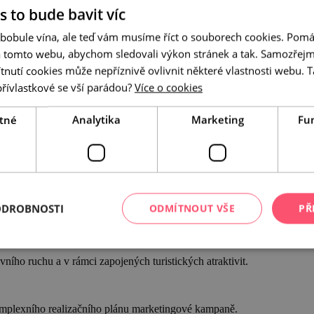
s to bude bavit víc
 x 210mm na šířku, cca 60 stran, obálka bude provedena technologicky j
lu opatřeném povinnými logy.
 bobule vína, ale teď vám musíme říct o souborech cookies. Pomá
a tomto webu, abychom sledovali výkon stránek a tak. Samozřejm
likace umístěny v jednotlivých TIC, místních knihovnách a školních kn
ro návštěvníky turistických atraktivit. Ve formě elektronické publikac
utí cookies může nepříznivě ovlivnit některé vlastnosti webu. Ta
přívlastkové se vší parádou?
Více o cookies
C dle tour se jedná o 40 ks publikací
tné
Analytika
Marketing
Fu
čet publikací věnován pro reprezentativní využití této publikace na ve
s putováním Cyrila a Metoděje či Velkou Moravou, na zadní straně bě
k aby zaujaly a upoutaly pozornost potenciálních návštěvníků a vzbudily
ODROBNOSTI
ODMÍTNOUT VŠE
PŘ
ktivit, které jsou součástí produktu.
 karton 300g, DL formát, tisk 4/1 parciální lak, slepotisk a přímá ba
vního ruchu a v rámci zapojených turistických atraktivit.
omplexního realizačního plánu marketingové kampaně.