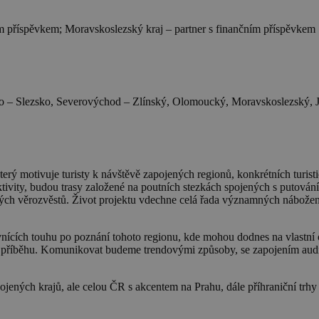
ím příspěvkem; Moravskoslezský kraj – partner s finančním příspěvkem
– Slezsko, Severovýchod – Zlínský, Olomoucký, Moravskoslezský, Jih
který motivuje turisty k návštěvě zapojených regionů, konkrétních turi
tivity, budou trasy založené na poutních stezkách spojených s putován
ých věrozvěstů. Život projektu vdechne celá řada významných náboženský
cích touhu po poznání tohoto regionu, kde mohou dodnes na vlastní oči
říběhu. Komunikovat budeme trendovými způsoby, se zapojením audiovi
ených krajů, ale celou ČR s akcentem na Prahu, dále příhraniční trh