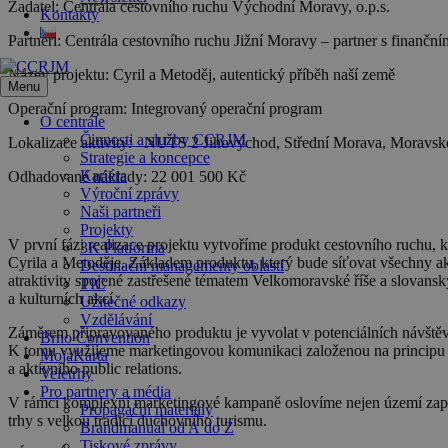
Žadatel:
Centrála cestovního ruchu Východní Moravy, o.p.s.
Kontakty
Partneři:
Centrála cestovního ruchu Jižní Moravy – partner s finančn
Název projektu:
Cyril a Metoděj, autentický příběh naší země
Menu
Operační program:
Integrovaný operační program
O centrále
Činnosti a služby CCRJM
Lokalizace aktivity:
NUTS 2 Jihovýchod, Střední Morava, Moravsko 
Strategie a koncepce
Kariéra
Odhadované náklady:
22 001 500 Kč
Výroční zprávy
Naši partneři
Projekty
V první fázi realizace projektu vytvoříme produkt cestovního ruchu, 
3K Platforma
Cyrila a Metoděje. Základem produktu, který bude síťovat všechny ak
Destinační managementy oblastí
atraktivity spojené zastřešené tématem Velkomoravské říše a slovansk
TIC
a kulturních akcí.
Užitečné odkazy
Vzdělávání
Záměrem připravovaného produktu je vyvolat v potenciálních návštěvní
Brno Convention
K tomu využijeme marketingovou komunikaci založenou na principu p
MojaKarta
a aktivního public relations.
Veletrhy
Pro partnery a média
V rámci komplexní marketingové kampaně oslovíme nejen území zapoj
Propagační materiály
trhy s velkou tradicí duchovního turismu.
Brandmanuál od A do Z
Tiskové zprávy