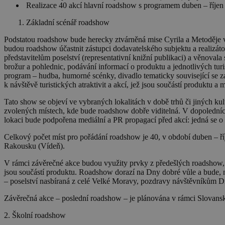
Realizace
40 akcí hlavní roadshow
s programem duben – říjen
1. Základní scénář roadshow
Podstatou roadshow bude herecky ztvárněná mise Cyrila a Metoděje 
budou roadshow účastnit zástupci dodavatelského subjektu a realizáto
představitelům poselství (representativní knižní publikaci) a věnov
brožur a pohlednic, podávání informací o produktu a jednotlivých turis
program – hudba, humorné scénky, divadlo tematicky související se 
k návštěvě turistických atraktivit a akcí, jež jsou součástí produktu a
Tato show se objeví ve vybraných lokalitách v době trhů či jiných ku
zvolených místech, kde bude roadshow dobře viditelná. V dopoledníc
lokaci bude podpořena mediální a PR propagací před akcí: jedná se o P
Celkový počet míst pro pořádání roadshow je 40, v období duben – ř
Rakousku (Vídeň).
V rámci závěrečné akce budou využity prvky z předešlých roadshow, d
jsou součástí produktu. Roadshow dorazí na Dny dobré vůle a bude, n
– poselství nasbíraná z celé Velké Moravy, pozdravy návštěvníkům D
Závěrečná akce – poslední roadshow – je plánována v rámci
Slovansk
2.
Školní roadshow