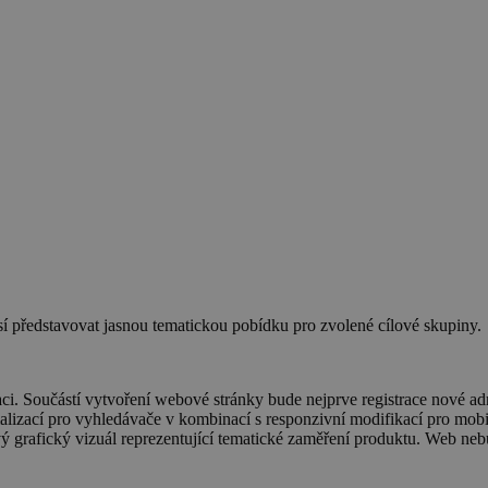
í představovat jasnou tematickou pobídku pro zvolené cílové skupiny.
ci. Součástí vytvoření webové stránky bude nejprve registrace nové adr
izací pro vyhledávače v kombinací s responzivní modifikací pro mobiln
ý grafický vizuál reprezentující tematické zaměření produktu. Web ne