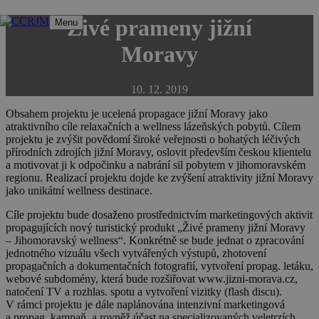
Přeskočit
Živé prameny jižní
Menu
na
obsah
Moravy
10. 12. 2019
Obsahem projektu je ucelená propagace jižní Moravy jako
atraktivního cíle relaxačních a wellness lázeňských pobytů. Cílem
projektu je zvýšit povědomí široké veřejnosti o bohatých léčivých
přírodních zdrojích jižní Moravy, oslovit především českou klientelu
a motivovat ji k odpočinku a nabrání sil pobytem v jihomoravském
regionu. Realizací projektu dojde ke zvýšení atraktivity jižní Moravy
jako unikátní wellness destinace.
Cíle projektu bude dosaženo prostřednictvím marketingových aktivit
propagujících nový turistický produkt „Živé prameny jižní Moravy
– Jihomoravský wellness“. Konkrétně se bude jednat o zpracování
jednotného vizuálu všech vytvářených výstupů, zhotovení
propagačních a dokumentačních fotografií, vytvoření propag. letáku,
webové subdomény, která bude rozšiřovat www.jizni-morava.cz,
natočení TV a rozhlas. spotu a vytvoření vizitky (flash discu).
V rámci projektu je dále naplánována intenzivní marketingová
a propag. kampaň, a rovněž účast na specializovaných veletrzích.