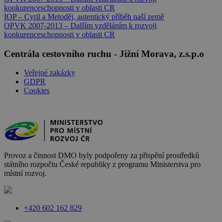
konkurenceschopnosti v oblasti CR
IOP – Cyril a Metoděj, autentický příběh naší země
OPVK 2007-2013 – Dalším vzděláním k rozvoji
konkurenceschopnosti v oblasti CR
Centrála cestovního ruchu - Jižní Morava, z.s.p.o
Veřejné zakázky
GDPR
Cookies
Provoz a činnost DMO byly podpořeny za přispění prostředků
státního rozpočtu České republiky z programu Ministerstva pro
místní rozvoj.
+420 602 162 829