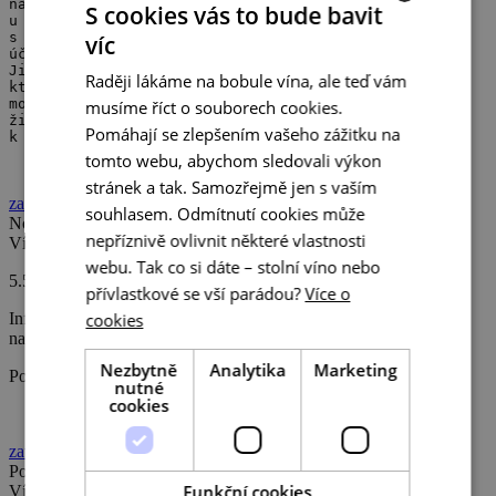
návštěvníků byl o ubytování, materiály o víně,
S cookies vás to bude bavit
u seniorů většinou o lázeňství na JM spojenou
s cykloturistikou, vinařstvím a folklorem. Cílem
víc
CZECH
účasti v obchodních centrech bylo prezentovat region
Jižní Morava jako zajímavou a přitažlivou destinaci,
Raději lákáme na bobule vína, ale teď vám
ENGLISH
která je připravena nabídnout turistům pestrou škálu
možností trávení volného času a dovolené. Představit
musíme říct o souborech cookies.
živé prameny jižní Moravy – vodu a víno (nejen
GERMAN
Pomáhají se zlepšením vašeho zážitku na
k pití).
tomto webu, abychom sledovali výkon
stránek a tak. Samozřejmě jen s vaším
zavřít
souhlasem. Odmítnutí cookies může
Nová webová stránka Živých pramenů jižní Moravy
nepříznivě ovlivnit některé vlastnosti
Více informací
webu. Tak co si dáte – stolní víno nebo
5.5.2015
přívlastkové se vší parádou?
Více o
cookies
Informace o projektu a nabídce Živých pramenů jižní Moravy
naleznete nově i na webové stránce projektu.
Nezbytně
Analytika
Marketing
Podívejte se na náš nový web
zde
.
nutné
cookies
zavřít
Pozvání k živým pramenům jižní Moravy
Funkční cookies
Více informací