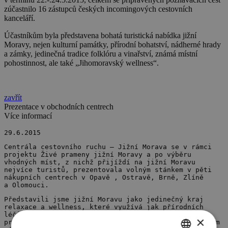
zúčastnilo 16 zástupců českých incomingových cestovních
kanceláří.
Účastníkům byla představena bohatá turistická nabídka jižní
Moravy, nejen kulturní památky, přírodní bohatství, nádherné hrady
a zámky, jedinečná tradice folklóru a vinařství, známá místní
pohostinnost, ale také „Jihomoravský wellness“.
zavřít
Prezentace v obchodních centrech
Více informací
29.6.2015
Centrála cestovního ruchu – Jižní Morava se v rámci
projektu Živé prameny jižní Moravy a po výběru
vhodných míst, z nichž přijíždí na jižní Moravu
nejvíce turistů, prezentovala volným stánkem v pěti
nákupních centrech v Opavě , Ostravě, Brně, Zlíně
a Olomouci.
Představili jsme jižní Moravu jako jedinečný kraj
relaxace a wellness, které využívá jak přírodních
léčivých zdrojů – zejména zdejších jodobromových
×
pramenů, tak blahodárných účinků vína a slunce. Zájem