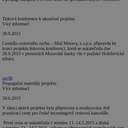
Tisková konference k ukončení projektu
Více informací
30.9.2015
Centrála cestovního ruchu – Jižní Morava, z.s.p.o. připravila ke
konci projektu tiskovou konferenci, která se uskutečnila dne
28.9.2015 v prostorách Moravské banky vín v pražské Holešovické
tržnici.
zavřít
Propagační materiály projektu
Více informací
30.6.2015
V rámci aktivit projektu byly připraveny a zrealizovány dvě
poznávací cesty pro české incomingové cestovní kanceláře.
První cesta se uskutečnila v termínu 13.-14.5.2015 a druhá
v termínu 22.-.24.5.2015, celkem se připravených poznávacích cest