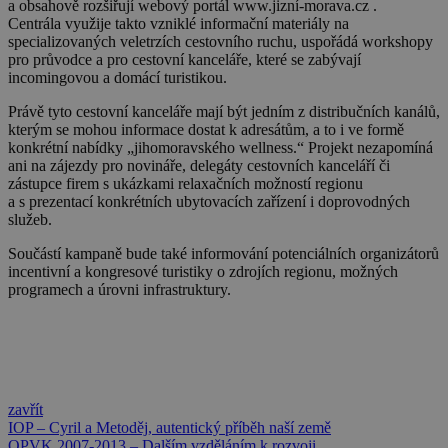
a obsahově rozšiřují webový portál www.jizní-morava.cz .
Centrála využije takto vzniklé informační materiály na
specializovaných veletrzích cestovního ruchu, uspořádá workshopy
pro průvodce a pro cestovní kanceláře, které se zabývají
incomingovou a domácí turistikou.
Právě tyto cestovní kanceláře mají být jedním z distribučních kanálů,
kterým se mohou informace dostat k adresátům, a to i ve formě
konkrétní nabídky „jihomoravského wellness.“ Projekt nezapomíná
ani na zájezdy pro novináře, delegáty cestovních kanceláří či
zástupce firem s ukázkami relaxačních možností regionu
a s prezentací konkrétních ubytovacích zařízení i doprovodných
služeb.
Součástí kampaně bude také informování potenciálních organizátorů
incentivní a kongresové turistiky o zdrojích regionu, možných
programech a úrovni infrastruktury.
zavřít
IOP – Cyril a Metoděj, autentický příběh naší země
OPVK 2007-2013 – Dalším vzděláním k rozvoji