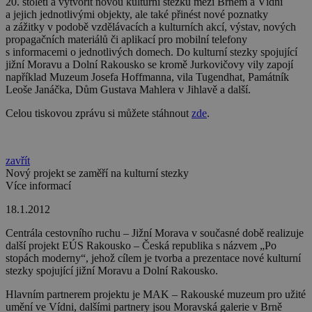
20. století a vytvořit novou kulturní stezku mezi Brnem a Vídní
a jejich jednotlivými objekty, ale také přinést nové poznatky
a zážitky v podobě vzdělávacích a kulturních akcí, výstav, nových
propagačních materiálů či aplikací pro mobilní telefony
s informacemi o jednotlivých domech. Do kulturní stezky spojující
jižní Moravu a Dolní Rakousko se kromě Jurkovičovy vily zapojí
například Muzeum Josefa Hoffmanna, vila Tugendhat, Památník
Leoše Janáčka, Dům Gustava Mahlera v Jihlavě a další.
Celou tiskovou zprávu si můžete stáhnout
zde
.
zavřít
Nový projekt se zaměří na kulturní stezky
Více informací
18.1.2012
Centrála cestovního ruchu – Jižní Morava v současné době realizuje
další projekt EÚS Rakousko – Česká republika s názvem „Po
stopách moderny“, jehož cílem je tvorba a prezentace nové kulturní
stezky spojující jižní Moravu a Dolní Rakousko.
Hlavním partnerem projektu je MAK – Rakouské muzeum pro užité
umění ve Vídni, dalšími partnery jsou Moravská galerie v Brně