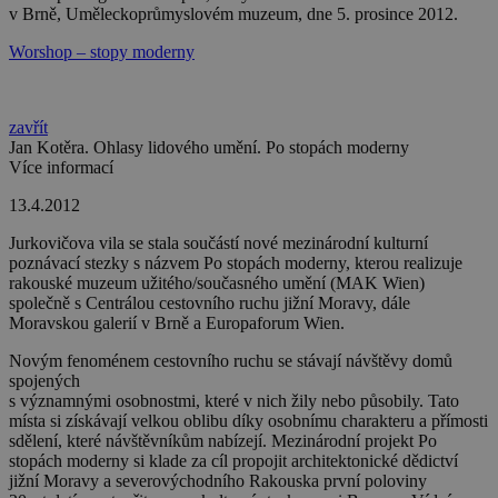
v Brně, Uměleckoprůmyslovém muzeum, dne 5. prosince 2012.
Worshop – stopy moderny
zavřít
Jan Kotěra. Ohlasy lidového umění. Po stopách moderny
Více informací
13.4.2012
Jurkovičova vila se stala součástí nové mezinárodní kulturní
poznávací stezky s názvem Po stopách moderny, kterou realizuje
rakouské muzeum užitého/současného umění (MAK Wien)
společně s Centrálou cestovního ruchu jižní Moravy, dále
Moravskou galerií v Brně a Europaforum Wien.
Novým fenoménem cestovního ruchu se stávají návštěvy domů
spojených
s významnými osobnostmi, které v nich žily nebo působily. Tato
místa si získávají velkou oblibu díky osobnímu charakteru a přímosti
sdělení, které návštěvníkům nabízejí. Mezinárodní projekt
Po
stopách moderny
si klade za cíl propojit architektonické dědictví
jižní Moravy a severovýchodního Rakouska první poloviny