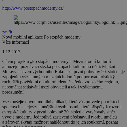
http://www.postopachmoderny.cz/
zavřít
Nová mobilní aplikace Po stopách moderny
Více informací
1.12.2013
Cílem projektu „Po stopách moderny – Mezinárodní kulturní
a muzejní poznávací stezka po stopách kulturního dědictví jižní
Moravy a severovýchodního Rakouska první poloviny 20. století“ je
zapojením významných muzejních domů podporovat turistický
ruch, šířit povědomí o kulturní identitě středoevropského regionu,
napomáhat setkávání mezi obyvateli a tak i vzájemnému
porozumění.
Vyzkoušejte novou mobilní aplikaci, která vás provede po místech
spojených s nejvýznamnějšími osobnostmi, které přispěly k rozvoji
evropské kultury v první polovině 20. století a vytyčovaly směr
vývoje moderny. Jednotlivá zastavení představují tvorbu umělců
a zároveň skýtají možnost nahlédnout do jejich soukromí, poznat