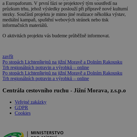
a Europaforum. V první fázi se projektový tým soustředí na
průzkum trhu, jehož výsledky poslouží při přípravě nové kulturní
stezky. Součástí projektu je mimo jiné realizace několika výstav,
mediální kampaň, spuštění webových stránek nebo tisk
informačních materiálů.
O aktivitách projektu vás budeme průběžně informovat.
zavřít
Po stopách Lichtenštejnů na jižní Moravě a Dolním Rakousku
Trh regionálních potravin a výrobků – online
Po stopách Lichtenštejnů na jižní Moravě a Dolním Rakousku
Trh regionálních potravin a výrobků – online
Centrála cestovního ruchu - Jižní Morava, z.s.p.o
Veřejné zakázky
GDPR
Cookies