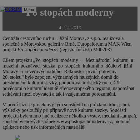
Přeskočit
Po stopách moderny
Menu
na
obsah
4. 12. 2019
Centrála cestovního ruchu – Jižní Morava, z.s.p.o. realizovala
společně s Moravskou galerií v Brně, Europaforum a MAK Wien
projekt
Po stopách moderny
(registrační číslo M00203).
Cílem projektu „Po stopách moderny – Mezinárodní kulturní a
muzejní poznávací stezka po stopách kulturního dědictví jižní
Moravy a severovýchodního Rakouska první poloviny
20. století“ bylo zapojení významných muzejních domů do
přeshraniční kulturní stezky, podporovat turistický ruch, šířit
povědomí o kulturní identitě středoevropského regionu, napomáhat
setkávání mezi obyvateli a tak i vzájemnému porozumění.
V první fázi se projektový tým soustředil na průzkum trhu, jehož
výsledky posloužily při přípravě nové kulturní stezky. Součástí
projektu byla mimo jiné realizace několika výstav, mediální kampaň,
spuštění webových stránek www.postopachmoderny.cz, mobilní
aplikace nebo tisk informačních materiálů.