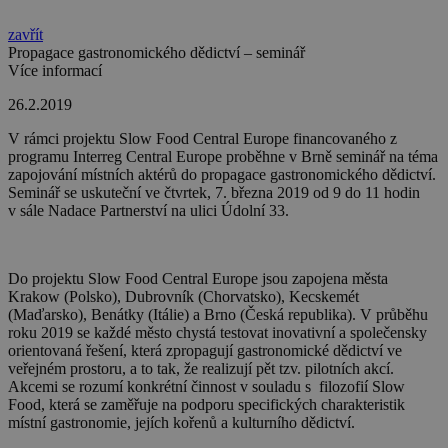
zavřít
Propagace gastronomického dědictví – seminář
Více informací
26.2.2019
V rámci projektu
Slow Food Central Europe
financovaného z
programu Interreg Central Europe proběhne v Brně seminář na téma
zapojování místních aktérů do propagace gastronomického dědictví.
Seminář se uskuteční ve čtvrtek, 7. března 2019 od 9 do 11 hodin
v sále Nadace Partnerství na ulici Údolní 33.
Do projektu
Slow Food Central Europe
jsou zapojena města
Krakow (Polsko), Dubrovník (Chorvatsko), Kecskemét
(Maďarsko), Benátky (Itálie) a Brno (Česká republika)
. V průběhu
roku 2019 se každé město chystá testovat inovativní a společensky
orientovaná řešení, která zpropagují gastronomické dědictví ve
veřejném prostoru, a to tak, že realizují pět tzv. pilotních akcí.
Akcemi se rozumí konkrétní činnost v souladu s filozofií Slow
Food, která se zaměřuje na podporu specifických charakteristik
místní gastronomie, jejích kořenů a kulturního dědictví.