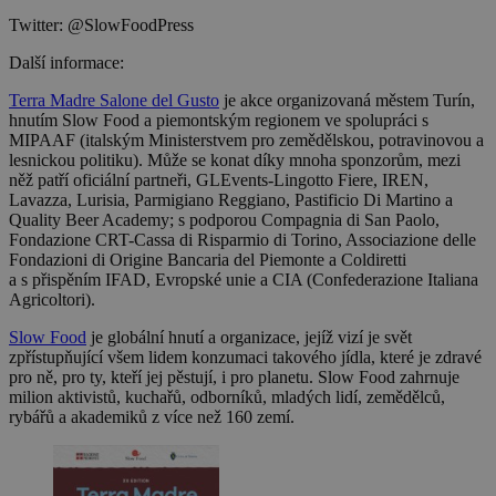
Twitter: @SlowFoodPress
Další informace:
Terra Madre Salone del Gusto
je akce organizovaná městem Turín,
hnutím Slow Food a piemontským regionem ve spolupráci s
MIPAAF (italským Ministerstvem pro zemědělskou, potravinovou a
lesnickou politiku). Může se konat díky mnoha sponzorům, mezi
něž patří oficiální partneři, GLEvents-Lingotto Fiere, IREN,
Lavazza, Lurisia, Parmigiano Reggiano, Pastificio Di Martino a
Quality Beer Academy; s podporou Compagnia di San Paolo,
Fondazione CRT-Cassa di Risparmio di Torino, Associazione delle
Fondazioni di Origine Bancaria del Piemonte a Coldiretti
a s přispěním IFAD, Evropské unie a CIA (Confederazione Italiana
Agricoltori).
Slow Food
je globální hnutí a organizace, jejíž vizí je svět
zpřístupňující všem lidem konzumaci takového jídla, které je zdravé
pro ně, pro ty, kteří jej pěstují, i pro planetu. Slow Food zahrnuje
milion aktivistů, kuchařů, odborníků, mladých lidí, zemědělců,
rybářů a akademiků z více než 160 zemí.