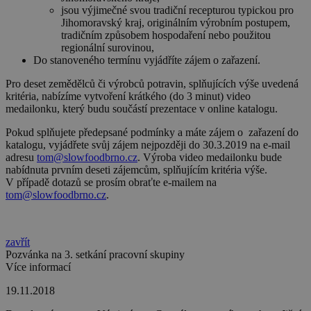
jsou výjimečné svou tradiční recepturou typickou pro
Jihomoravský kraj, originálním výrobním postupem,
tradičním způsobem hospodaření nebo použitou
regionální surovinou,
Do stanoveného termínu vyjádříte zájem o zařazení.
Pro deset zemědělců či výrobců potravin, splňujících výše uvedená
kritéria, nabízíme vytvoření krátkého (do 3 minut) video
medailonku, který budu součástí prezentace v online katalogu.
Pokud splňujete předepsané podmínky a máte zájem o zařazení do
katalogu, vyjádřete svůj zájem nejpozději do 30.3.2019 na e-mail
adresu
tom@slowfoodbrno.cz
. Výroba video medailonku bude
nabídnuta prvním deseti zájemcům, splňujícím kritéria výše.
V případě dotazů se prosím obraťte e-mailem na
tom@slowfoodbrno.cz
.
zavřít
Pozvánka na 3. setkání pracovní skupiny
Více informací
19.11.2018