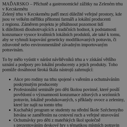
MAĎARSKO – Příchutě a gastronomické zážitky na Zeleném trhu
v Kecskemétu
Zelený trhu v Kecskemétu patří mezi důležité veřejné prostory, kde
jsou ve velkém měřítku přítomni farmáři a lokální producenti
z regionu.
Záměrem projektu je přitáhnout pozornost lidí
k důležitosti dlouhotrvajících a tradičních hodnot, k podstatnosti
konzumace vysoce kvalitních lokálních produktů
, ale také k tomu,
aby se
vyhnuli kupování geneticky modifikovaných potravin
, či
zdravotně nebo environmentálně závadným importovaným
potravinám.
To by mělo vyústit v nárůst návštěvníků trhu a v získání většího
uznání a podpory pro lokální producenty a jejich produkty. Toho
pomůže dosáhnout široká škála nástrojů zahrnující:
Akce pro rodiny na trhu spojené s vařením a ochutnáváním
poskytnutým producenty
Profesionální semináře pro děti školou povinné, které posílí
povědomí o významnosti konzumace zdravých a sezónních
potravin, lokálně produkovaných, s příklady ovoce a zeleniny,
které lze najít na tomto trhu
Kuchařský program se studenty na střední škole Széchenyiho
Istvána se zaměřením na cestovní ruch a veřejné stravování
Ochutnávky pro děti z mateřských škol společně
s prezentováním deskové hry s tématikou místních potravin