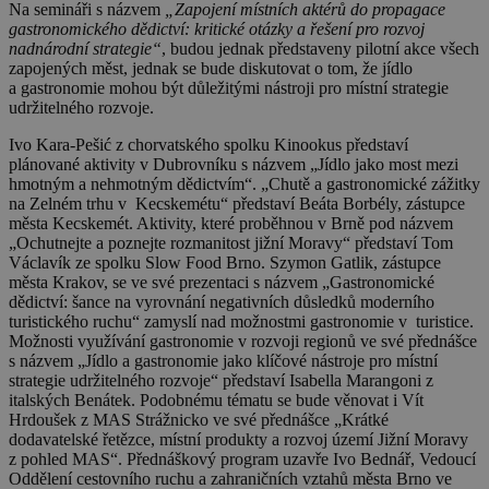
Na semináři s názvem
„Zapojení místních aktérů do propagace
gastronomického dědictví: kritické otázky a řešení pro rozvoj
nadnárodní strategie“
, budou jednak představeny pilotní akce všech
zapojených měst, jednak se bude diskutovat o tom, že jídlo
a gastronomie mohou být důležitými nástroji pro místní strategie
udržitelného rozvoje.
Ivo Kara-Pešić z chorvatského spolku Kinookus představí
plánované aktivity v Dubrovníku s názvem „Jídlo jako most mezi
hmotným a nehmotným dědictvím“. „Chutě a gastronomické zážitky
na Zelném trhu v Kecskemétu“ představí Beáta Borbély, zástupce
města Kecskemét. Aktivity, které proběhnou v Brně pod názvem
„Ochutnejte a poznejte rozmanitost jižní Moravy“ představí Tom
Václavík ze spolku Slow Food Brno. Szymon Gatlik, zástupce
města Krakov, se ve své prezentaci s názvem „Gastronomické
dědictví: šance na vyrovnání negativních důsledků moderního
turistického ruchu“ zamyslí nad možnostmi gastronomie v turistice.
Možnosti využívání gastronomie v rozvoji regionů ve své přednášce
s názvem „Jídlo a gastronomie jako klíčové nástroje pro místní
strategie udržitelného rozvoje“ představí Isabella Marangoni z
italských Benátek. Podobnému tématu se bude věnovat i Vít
Hrdoušek z MAS Strážnicko ve své přednášce „Krátké
dodavatelské řetězce, místní produkty a rozvoj území Jižní Moravy
z pohled MAS“. Přednáškový program uzavře Ivo Bednář, Vedoucí
Oddělení cestovního ruchu a zahraničních vztahů města Brno ve