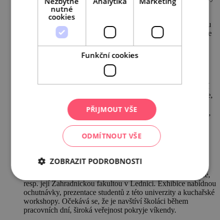
Nezbytně
Analytika
Marketing
dal žákům příležitost ponořit se do vzrušujícího
nutné
podnikatelského plánu. Žáci si trh zorganizují, postaví svoje
cookies
vlastní stánky, prodají to, co si vypěstují či upečou, a pozvou
místní producenty, aby prodávali svoje zboží. Veřejnost bude
pozvána, aby trh navštívila a nakoupila čerstvou lokální
produkci. Trh proběhne začátkem října 2019 v Brně.
Funkční cookies
Kuchařka “Chutě ročních období” s rozličnými recepty
typickými pro Brno a region Jižní Morava, která bude
upraveny pro profesionální využití v gastronomii a školních
jídelnách. V kuchařce najdete obrázky, seznamy ingrediencí
a postupy příprav. Kuchařka bude rovněž k dispozici on-line,
tak aby ji mohl použít jakýkoliv kuchař.
PŘIJMOUT VŠE
Online katalog farmářů a řemeslníků, kteří produkují zdravé,
čisté a férové potraviny na území Jižní Moravy. Kuchaři ve
veřejném stravovacím provozu si díky katalogu budou moci
ODMÍTNOUT VŠE
vybírat produkty, ze kterých budou připravovat zdravé
a chutné pokrmy, a pomohou tak zachovat gastronomické
dědictví region Jižní Moravy.
ZOBRAZIT PODROBNOSTI
Ochutnávkové exhibice sezónních a místních potravin se
budou konat ve spolupráci s Mendlovou univerzitou v Brně,
resp. její Zahradnickou fakultou v Lednici. Exhibice nabídnou
ochutnávky, prezentace studentů z této univerzity a kuchařské
workshopy. Očekává se, že je navštíví školáci během
pracovních dní, široká veřejnost pokryje víkendy.