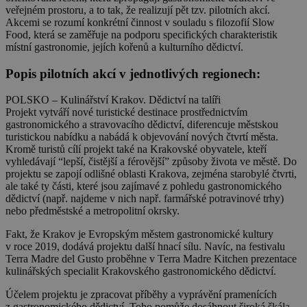
veřejném prostoru, a to tak, že realizují
pět tzv. pilotních akcí
.
Akcemi se rozumí
konkrétní činnost v souladu s filozofií Slow
Food,
která se zaměřuje na podporu specifických charakteristik
místní gastronomie, jejích kořenů a kulturního dědictví.
Popis pilotních akcí v jednotlivých regionech:
POLSKO – Kulinářství Krakov. Dědictví na talíři
Projekt vytváří nové turistické destinace prostřednictvím
gastronomického a stravovacího dědictví, diferencuje městskou
turistickou nabídku a nabádá k objevování nových čtvrtí města.
Kromě turistů cílí projekt také na Krakovské obyvatele, kteří
vyhledávají “lepší, čistější a férovější” způsoby života ve městě.
Do
projektu se zapojí odlišné oblasti Krakova, zejména starobylé čtvrti,
ale také ty části, které jsou zajímavé z pohledu gastronomického
dědictví (např. najdeme v nich např. farmářské potravinové trhy)
nebo předměstské a metropolitní okrsky.
Fakt, že Krakov je Evropským městem gastronomické kultury
v roce 2019, dodává projektu další hnací sílu. Navíc, na festivalu
Terra Madre del Gusto proběhne v Terra Madre Kitchen prezentace
kulinářských specialit Krakovského gastronomického dědictví.
Účelem projektu je zpracovat příběhy a vyprávění pramenících
z gastronomického dědictví. Toho pomůže dosáhnout široká škála