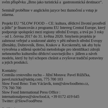
svém příspěvku „Brno jako turistická a gastronomická destinace“.
Seminář proběhne v anglickém jazyce bez tlumočení a vstup je
zdarma.
Projekt EU “SLOW FOOD – CE: kultura, dědictví životní prostředí
a jídlo” je financován z programu EU Interreg Central Europe, který
podporuje spolupráci mezi regiony střední Evropy, a trvá po 3 roky
– od 1. června 2017 do 31. května 2020. Smylsem projektu je
zahrnout veřejné a soukromé aktéry v pěti městech střední Evropy
(Benátky, Dubrovník, Brno, Krakov a Kecskemét), tak aby byla
vytvořena a sdílená společná metodologie pro identifikaci zdrojů
nehmotného kulturního dědictví souvisejícího s jídlem a návrh
modelu, který by byl schopen chránit a zvyšovat tradiční potraviny
a jejich produkci.
Kontakty:
Centrála cestovního ruchu – Jižní Morava: Pavel Růžička,
pavel.ruzicka@taktiq.com, 775 700 103
Slow Food Brno: Tom Václavík, tom@slowfoodbrno.cz,
776 760 700
Slow Food International Press Office :
internationalpress@slowfood.it, +39 0172 419 645
Twitter: @SlowFoodPress