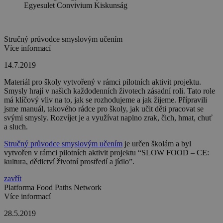
Egyesulet Convivium Kiskunság
Stručný průvodce smyslovým učením
Více informací
14.7.2019
Materiál pro školy vytvořený v rámci pilotních aktivit projektu.
Smysly hrají v našich každodenních životech zásadní roli. Tato role
má klíčový vliv na to, jak se rozhodujeme a jak žijeme. Přípravili
jsme manuál, takového rádce pro školy, jak učit děti pracovat se
svými smysly. Rozvíjet je a využívat naplno zrak, čich, hmat, chuť
a sluch.
Stručný průvodce smyslovým učením
je určen školám a byl
vytvořen v rámci pilotních aktivit projektu “SLOW FOOD – CE:
kultura, dědictví životní prostředí a jídlo”.
zavřít
Platforma Food Paths Network
Více informací
28.5.2019