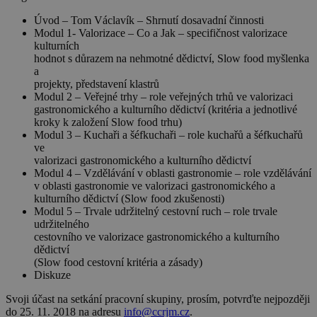
Úvod – Tom Václavík – Shrnutí dosavadní činnosti
Modul 1- Valorizace – Co a Jak – specifičnost valorizace
kulturních
hodnot s důrazem na nehmotné dědictví, Slow food myšlenka
a
projekty, představení klastrů
Modul 2 – Veřejné trhy – role veřejných trhů ve valorizaci
gastronomického a kulturního dědictví (kritéria a jednotlivé
kroky k založení Slow food trhu)
Modul 3 – Kuchaři a šéfkuchaři – role kuchařů a šéfkuchařů
ve
valorizaci gastronomického a kulturního dědictví
Modul 4 – Vzdělávání v oblasti gastronomie – role vzdělávání
v oblasti gastronomie ve valorizaci gastronomického a
kulturního dědictví (Slow food zkušenosti)
Modul 5 – Trvale udržitelný cestovní ruch – role trvale
udržitelného
cestovního ve valorizace gastronomického a kulturního
dědictví
(Slow food cestovní kritéria a zásady)
Diskuze
Svoji účast na setkání pracovní skupiny, prosím, potvrďte nejpozději
do
25. 11. 2018
na adresu
info@ccrjm.cz
.