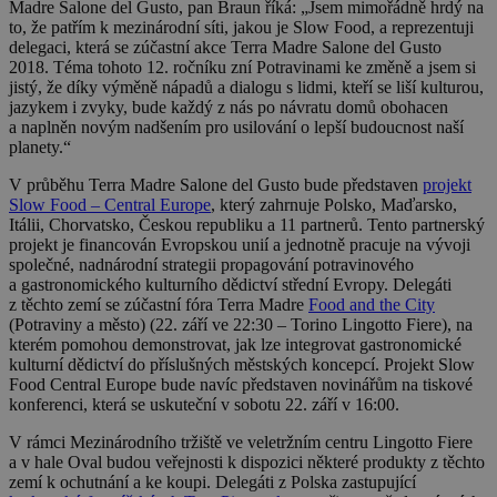
Madre Salone del Gusto, pan Braun říká: „Jsem mimořádně hrdý na
to, že patřím k mezinárodní síti, jakou je Slow Food, a reprezentuji
delegaci, která se zúčastní akce Terra Madre Salone del Gusto
2018. Téma tohoto 12. ročníku zní Potravinami ke změně a jsem si
jistý, že díky výměně nápadů a dialogu s lidmi, kteří se liší kulturou,
jazykem i zvyky, bude každý z nás po návratu domů obohacen
a naplněn novým nadšením pro usilování o lepší budoucnost naší
planety.“
V průběhu Terra Madre Salone del Gusto bude představen
projekt
Slow Food – Central Europe
, který zahrnuje Polsko, Maďarsko,
Itálii, Chorvatsko, Českou republiku a 11 partnerů. Tento partnerský
projekt je financován Evropskou unií a jednotně pracuje na vývoji
společné, nadnárodní strategii propagování potravinového
a gastronomického kulturního dědictví střední Evropy. Delegáti
z těchto zemí se zúčastní fóra Terra Madre
Food and the City
(Potraviny a město) (22. září ve 22:30 – Torino Lingotto Fiere), na
kterém pomohou demonstrovat, jak lze integrovat gastronomické
kulturní dědictví do příslušných městských koncepcí. Projekt Slow
Food Central Europe bude navíc představen novinářům na tiskové
konferenci, která se uskuteční v sobotu 22. září v 16:00.
V rámci Mezinárodního tržiště ve veletržním centru Lingotto Fiere
a v hale Oval budou veřejnosti k dispozici některé produkty z těchto
zemí k ochutnání a ke koupi. Delegáti z Polska zastupující