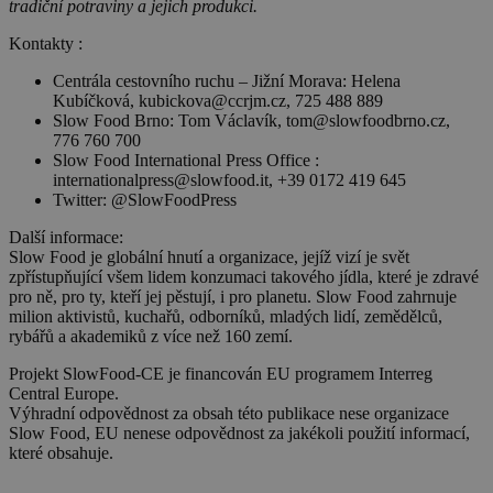
tradiční potraviny a jejich produkci.
Kontakty :
Centrála cestovního ruchu – Jižní Morava: Helena
Kubíčková, kubickova@ccrjm.cz, 725 488 889
Slow Food Brno: Tom Václavík, tom@slowfoodbrno.cz,
776 760 700
Slow Food International Press Office :
internationalpress@slowfood.it, +39 0172 419 645
Twitter: @SlowFoodPress
Další informace:
Slow Food je globální hnutí a organizace, jejíž vizí je svět
zpřístupňující všem lidem konzumaci takového jídla, které je zdravé
pro ně, pro ty, kteří jej pěstují, i pro planetu. Slow Food zahrnuje
milion aktivistů, kuchařů, odborníků, mladých lidí, zemědělců,
rybářů a akademiků z více než 160 zemí.
Projekt SlowFood-CE je financován EU programem Interreg
Central Europe.
Výhradní odpovědnost za obsah této publikace nese organizace
Slow Food, EU nenese odpovědnost za jakékoli použití informací,
které obsahuje.