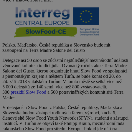
Polsko, Maďarsko, Česká republika a Slovensko bude mít
zastoupení na Terra Madre Salone del Gusto
Delegace asi 50 osob se zúčastní nejdůležitější mezinárodní události
věnované kultuře a tradici jídla. Dvanáctý ročník akce Terra Madre
Salone del Gusto, kterou organizuje hnutí Slow Food ve spolupráci
s piemontským krajem a městem Turín, se bude konat od 20. do
24. září 2018 v italském Turínu. V tomto městě se setká více než
5 000 delegátů ze 140 zemí, více než 800 vystavovatelů,
300
prezidií Slow Food
a 500 potravinářských komunit sítě Terra
Madre.
V delegacích Slow Food z Polska, České republiky, Maďarska a
Slovenska budou zástupci rodinných farem, výrobci, kuchaři,
členové sítě Slow Food Youth Network (SFYN), studenti a zástupci
institucí. V Turínu se objeví také Philipp Braun, mezinárodní rada
rakouského Slow Food pro střední Evropu. Pokud jde o Terra