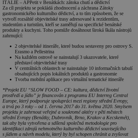
ITÁLIE – APPetit v Benátkách: zátoka chutí a dědictví
Za cíl projektu se pokládá zhodnocení a záchrana Zátoky
gastronomického kulturního dědictví, a to tím způsobem, že se
vytvoří
rozsáhlé objevitelské trasy adresované k rezidentům,
studentům a turistům
, kteří se zaměřují na specifické benátské
produkty a kuchyni. Toho pomůže dosáhnout široká škála nástrojů
zahrnující:
2 objevitelské itineráře, které budou sestaveny pro ostrovy S.
Erasmo a Pellestrina
Na každém ostrově se nainstalují 3 ukazovatele, které
představí objevitelské trasy
V centrálních oblastech se nainstaluje 10 informačních tabulí
obsahujících popis lokálních produktů a gastronomie
Tvorba mobilní aplikace pro virtuální tematické itineráře
*Projekt EU “SLOW FOOD – CE: kultura, dědictví životní
prostředí a jídlo” je financován z programu EU Interreg Central
Europe, který podporuje spolupráci mezi regiony střední Evropy,
a trvá po 3 roky – od 1. června 2017 do 31. května 2020. Smylsem
projektu je zahrnout veřejné a soukromé aktéry v pěti městech
střední Evropy (Benátky, Dubrovník, Brno, Krakov a Kecskemét),
tak aby byla vytvořena a sdílená společná metodologie pro
identifikaci zdrojů nehmotného kulturního dědictví souvisejícího
s jídlem a návrh modelu, který by byl schopen chránit a zvyšovat