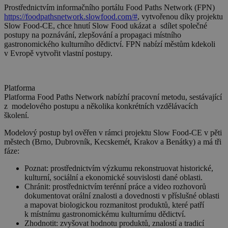
Prostřednictvím informačního portálu Food Paths Network (FPN)
https://foodpathsnetwork.slowfood.com/#
, vytvořenou díky projektu
Slow Food-CE, chce hnutí Slow Food ukázat a sdílet společné
postupy na poznávání, zlepšování a propagaci místního
gastronomického kulturního dědictví. FPN nabízí městům kdekoli
v Evropě vytvořit vlastní postupy.
Platforma
Platforma Food Paths Network nabízhí pracovní metodu, sestávající
z modelového postupu a několika konkrétních vzdělávacích
školení.
Modelový postup byl ověřen v rámci projektu Slow Food-CE v pěti
městech (Brno, Dubrovník, Kecskemét, Krakov a Benátky) a má tři
fáze:
Poznat:
prostřednictvím výzkumu rekonstruovat historické,
kulturní, sociální a ekonomické souvislosti dané oblasti.
Chránit:
prostřednictvím terénní práce a video rozhovorů
dokumentovat orální znalosti a dovednosti v příslušné oblasti
a mapovat biologickou rozmanitost produktů, které patří
k místnímu gastronomickému kulturnímu dědictví.
Zhodnotit:
zvyšovat hodnotu produktů, znalostí a tradicí