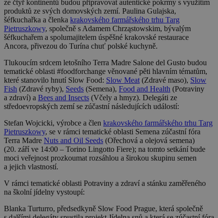
ze čtyř kontinentů budou připravovat autentické pokrmy s využitím
produktů ze svých domovských zemí. Paulina Gulajska,
šéfkuchařka a členka
krakovského farmářského trhu Targ
Pietruszkowy
, společně s Adamem Chrząstowskim, bývalým
šéfkuchařem a spolumajitelem úspěšné krakovské restaurace
Ancora, přivezou do Turína chuť polské kuchyně.
Tlukoucím srdcem letošního Terra Madre Salone del Gusto budou
tematické oblasti #foodforchange věnované pěti hlavním tématům,
které stanovilo hnutí Slow Food:
Slow Meat
(Zdravé maso),
Slow
Fish
(Zdravé ryby),
Seeds
(Semena),
Food and Health
(Potraviny
a zdraví) a
Bees and Insects
(Včely a hmyz). Delegáti ze
středoevropských zemí se zúčastní následujících událostí:
Stefan Wojcicki, výrobce a člen
krakovského farmářského trhu Targ
Pietruszkowy
, se v rámci tematické oblasti Semena zúčastní fóra
Terra Madre
Nuts and Oil Seeds
(Ořechová a olejová semena)
(20. září ve 14:00 – Torino Lingotto Fiere); na tomto setkání bude
moci veřejnost prozkoumat rozsáhlou a širokou skupinu semen
a jejich vlastností.
V rámci tematické oblasti Potraviny a zdraví a stánku zaměřeného
na školní jídelny vystoupí:
Blanka Turturro, předsedkyně Slow Food Prague, která společně
s dalšími delegáty spustila projekt Jídelna snů a která se zúčastní fóra