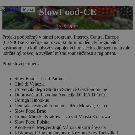
Přeskočit
SlowFood-CE
Menu
na
obsah
13. 9. 2017
Projekt podpořený v rámci programu Interreg Central Europe
(CE936) se zaměřuje na rozvoj kulturního dědictví regionální
gastronomie a kulinářství v zapojených místech s důrazem na trvale
udržitelný rozvoj a zvýšení místní sounáležitosti s regionem.
Projektoví partneři:
Slow Food – Lead Partner
Cittá di Venezia
Univerzitá degli Studi di Scienze Gastronomiche
Dubrovačka Razvojna Agencija DURA D.O.O.
Udruga Kinookus
Centrála cestovního ruchu – Jižní Morava, z.s.p.o.
Slow Food Brno
Gmina Miejska Kraków – Urzad Miasta Krakowa
Slow Food Polska
Kecskemét Megyei Jogú Város Onkormányzata
Kiskunsági Hagyományorzo, Kézmuves és Turisztikai