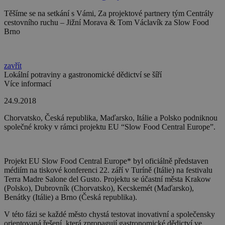
Těšíme se na setkání s Vámi, Za projektové partnery tým Centrály
cestovního ruchu – Jižní Morava & Tom Václavík za Slow Food
Brno
zavřít
Lokální potraviny a gastronomické dědictví se šíří
Více informací
24.9.2018
Chorvatsko, Česká republika, Maďarsko, Itálie a Polsko podniknou
společné kroky v rámci projektu EU “Slow Food Central Europe”.
Projekt EU Slow Food Central Europe* byl oficiálně představen
médiím na tiskové konferenci 22. září v Turíně (Itálie)
na festivalu
Terra Madre Salone del Gusto.
Projektu se účastní města Krakow
(Polsko), Dubrovník (Chorvatsko), Kecskemét (Maďarsko),
Benátky (Itálie) a Brno (Česká republika).
V této fázi se každé město chystá
testovat inovativní a společensky
orientovaná řešení,
která zpropagují gastronomické dědictví ve