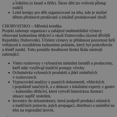
a folklóru (o fauně a flóře). Skrze děti lze ovlivnit přístup
rodičů
Letní kempy pro děti organizované na trhu, kde je možné
dětem představit prodávané a lokálně produkované zboží
CHORVATSKO – Městská krmítka
Projekt zahrnuje organizaci a zahájení multimédiální výstavy
věnované kulturnímu dědictví z okolí Dubrovníku (území dřívější
Republiky Dubrovník). Účelem výstavy je
přitáhnout pozornost širší
veřejnosti k rozsáhlému kulturnímu pokladu, který byl podceňován
a téměř zanikl.
Toho pomůže dosáhnout široká škála nástrojů
zahrnující:
Video rozhovory s vybranými místními farmáři a producenty,
kteří stále využívají tradiční postupy výroby
Ochutnávka vybraných produktů a jídel zmíněných
v rozhovorech
Vypracování analýzy z psaných dokumentů, vědeckých
i populárně naučných, a z diskuze s lokálními experty z gastro
– kulturního dědictví, která vytvoří historickou ilustraci
situace napříč stoletími,
Investice do infrastruktury, která podpoří produkci místních
a tradičních potravin, jejich propagaci, distribuci a umístění na
trhu na regionální úrovni.