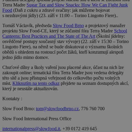
Terra Madre
Sugar Tax and Slow Snacks: How We Can Fight Junk
Food
(Daň z cukru a zdravé svačiny: jak můžeme bojovat
s nezdravými jídly) (23. září v 11:00 – Torino Lingotto Fiere)..
Tomáš Václavík, předseda
Slow Food Brno
a projektový manažer
projektu Slow Food-CE, který se zúčastní fóra Terra Madre
School
Canteens: Best Practices and The State of The Art
(Školní jídelny:
osvědčené postupy současný stav vývoje) (22. září v 15:30 – Torino
Lingotto Fiere), na němž se bude diskutovat o významu školních
obědů s ohledem na rostoucí počet žáků, kteří konzumují alespoň
jedno jídlo mimo domov.
Chuťové dílny a školy vaření jsou placené akce, účast na nich lze
zakoupit online; tematická fóra Terra Madre jsou vedena delegáty
této sítě a jsou přístupná veřejnosti do celkového počtu volných
míst.
Kliknutím na tento odkaz
přejdete na seznam dostupných akcí,
který je neustále aktualizován.
Kontakty :
Slow Food Brno:
tom@slowfoodbrno.cz
, 776 760 700
Slow Food International Press Office
internationalpress@slowfood.it
, +39 0172 419 645