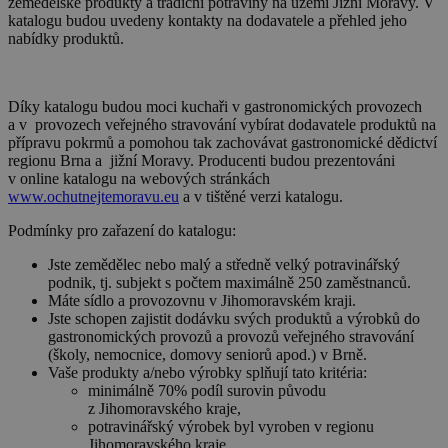
zemědělské produkty a tradiční potraviny na území Jižní Moravy. V
katalogu budou uvedeny kontakty na dodavatele a přehled jeho
nabídky produktů.
Díky katalogu budou moci kuchaři v gastronomických provozech
a v provozech veřejného stravování vybírat dodavatele produktů na
přípravu pokrmů a pomohou tak zachovávat gastronomické dědictví
regionu Brna a jižní Moravy. Producenti budou prezentováni
v online katalogu na webových stránkách
www.ochutnejtemoravu.eu
a v tištěné verzi katalogu.
Podmínky pro zařazení do katalogu:
Jste zemědělec nebo malý a středně velký potravinářský
podnik, tj. subjekt s počtem maximálně 250 zaměstnanců.
Máte sídlo a provozovnu v Jihomoravském kraji.
Jste schopen zajistit dodávku svých produktů a výrobků do
gastronomických provozů a provozů veřejného stravování
(školy, nemocnice, domovy seniorů apod.) v Brně.
Vaše produkty a/nebo výrobky splňují tato kritéria:
minimálně 70% podíl surovin původu
z Jihomoravského kraje,
potravinářský výrobek byl vyroben v regionu
Jihomoravského kraje,