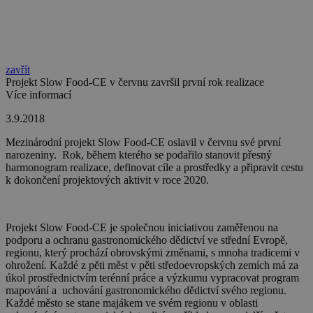
zavřít
Projekt Slow Food-CE v červnu završil první rok realizace
Více informací
3.9.2018
Mezinárodní projekt Slow Food-CE oslavil v červnu své první
narozeniny. Rok, během kterého se podařilo stanovit přesný
harmonogram realizace, definovat cíle a prostředky a připravit cestu
k dokončení projektových aktivit v roce 2020.
Projekt Slow Food-CE je společnou iniciativou zaměřenou na
podporu a ochranu gastronomického dědictví ve střední Evropě,
regionu, který prochází obrovskými změnami, s mnoha tradicemi v
ohrožení. Každé z pěti měst v pěti středoevropských zemích má za
úkol prostřednictvím terénní práce a výzkumu vypracovat program
mapování a uchování gastronomického dědictví svého regionu.
Každé město se stane majákem ve svém regionu v oblasti