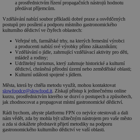
a prostřednictvím řízení propagačních nástrojů hodnotu
předávat příjemcům.
Vzdělávání nabízí soubor příkladů dobré praxe a osvědčených
postupů pro posílení a podporu místního gastronomického
kulturního dědictví ve čtyřech oblastech:
Veřejné trh, farmářské trhy
, na kterých řemeslní výrobci
a producenti nabízí své výrobky přímo zákazníkům;
Vzdělávání o jídle
, zahrnující vzdělávací aktivity pro děti,
mládež a rodiny;
Udržitelný turismus
, který zahrnuje historické a kulturní
dědictví, chráněná přírodní území nebo zemědělské oblasti;
Kulturní události
spojené s jídlem.
Města, která by chtěla metodu využít, mohou kontaktovat
slowfoodce@slowfood.it
. Získají přístup k jedinečnému online
kurzu, prostřednictvím kterého se dozví o postupech a způsobech,
jak zhodnocovat a propagovat místní gastronomické dědictví.
Rádi bychom, abyste platformu FPN co nejvíce otestovali a dali
nám vědět, zda by mohla být užitečným nástrojem pro vaše město
a zda si dokážete představit přijetí metodiky na podporu
gastronomického kulturního dědictví ve vaší oblasti.