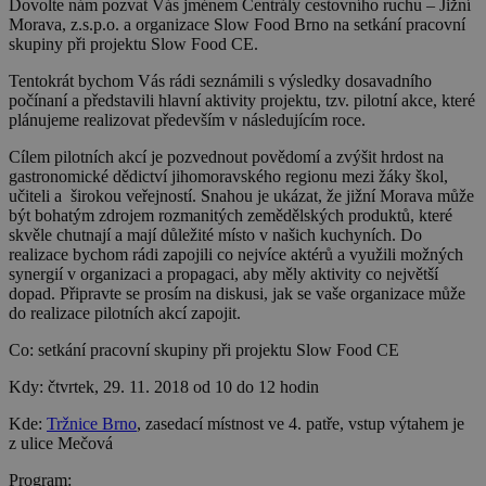
Dovolte nám pozvat Vás jménem Centrály cestovního ruchu – Jižní
Morava, z.s.p.o. a organizace Slow Food Brno na setkání pracovní
skupiny při projektu
Slow Food CE.
Tentokrát bychom Vás rádi seznámili s výsledky dosavadního
počínaní a představili hlavní aktivity projektu, tzv. pilotní akce, které
plánujeme realizovat především v následujícím roce.
Cílem pilotních akcí je pozvednout povědomí a zvýšit hrdost na
gastronomické dědictví jihomoravského regionu mezi žáky škol,
učiteli a širokou veřejností. Snahou je ukázat, že jižní Morava může
být bohatým zdrojem rozmanitých zemědělských produktů, které
skvěle chutnají a mají důležité místo v našich kuchyních. Do
realizace bychom rádi zapojili co nejvíce aktérů a využili možných
synergií v organizaci a propagaci, aby měly aktivity co největší
dopad. Připravte se prosím na diskusi, jak se vaše organizace může
do realizace pilotních akcí zapojit.
Co:
setkání pracovní skupiny při projektu Slow Food CE
Kdy:
čtvrtek, 29. 11. 2018 od 10 do 12 hodin
Kde:
Tržnice Brno
, zasedací místnost ve 4. patře, vstup výtahem je
z ulice Mečová
Program: