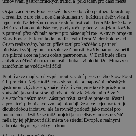
uchovávání gastronomických tradicí a příkladem pro další města.
Organizace Slow Food ve své úloze vedoucího partnera koordinuje
a organizuje projekt a pomáhá skupinám v každém městě vyjasnit
jejich roli. Na letošním mezinárodním festivalu Terra Madre Salone
del Gusto budou představeny plody roční práce v projektu. Každý
z partnerů předloží plán aktivit pro následující rok. Aktivity projektu
Slow Food-CE, které budou na festivalu Terra Madre Salone del
Gusto realizovány, budou příležitostí pro každého z partnerů
představit svůj region a rozsah své činnosti. Každý partner zaměřil
své pilotní akce na jinou oblast gastronomie.
V Brně bude cílem
aktivit vzdělávání o rozmanitosti a bohatství plodů jižní Moravy se
zaměřením na vzdělávání žáků.
Pilotní akce mají za cíl vypíchnout zásadní prvek celého Slow Food-
CE projektu. Nejde totiž jen o sbírání dat a mapování městských
gastronomických scén, značené úsilí věnujeme také k průzkumu
způsobů, jakými se stravují místní lidé v každodenním životě
a v srdcích našich měst. Zástupci měst, která se projektu účastní
a pro která pilotní akce vznikají, doufají, že akce nejen nastartují
dlouhodobou inciativu, ale že rovněž poslouží jako model pro
budoucnost. Jestliže se totiž projekt jako celistvý proces osvědčí,
měla by jej přijmout další města ve střední Evropě, s reálnými
a hmatatelnými výsledky na konci.
Více v tiskové zprávě níže: