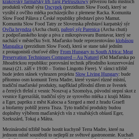
krakovský farmářský trh Targ Pietruszkowy
přivezou řadu místních
produktů včetně sýra
Oscypek
(prezidium Slow Food), který se
vyrábí z ovčího mléka pocházejícího z plemene Racka. Komunita
Slow Food Pálava z České republiky představí pivo Mamut.
Komunita Slow Food Tatry ze Slovenska představí karpatský sýr
Ovčia bryndza
(Archa chuti),
pařený sýr Parenica
(Archa chuti)
z podpoľanského kraje a piva z mikropivovaru Buntavar, který se
nachází v městečku Svit. Maďarsko bude reprezentováno
klobásou
Mangalica
(prezidium Slow Food), která se stane také jedním
z protagonistů chuťové dílny
From Hungary to South Africa: Meat
Preservation Techniques Compared – Au Naturel
(Od Maďarska po
Jihoafrickou republiku: porovnání technik přírodního konzervování
masa) (21. září v 19:00 – Torino Lingotto Fiere). V rámci tržiště
bude jeden stánek vyhrazen projektu
Slow Living Hungary
: bude
přítomno osm komunit Terra Madre, které vystaví různé místní,
tradiční maďarské produkty, například přírodní džem ze švestek
a černých třešní z vesnic Noszvaj a Szomolya, původní stepní skot z
vesnice Egerszólát, tradiční sýry ze syrového mléka z krajů Mátra
a Eger, papriku z měst Kalocsa a Szeged a med z hradu Graefl
a biofarmy poblíž jezera Tisza. Tyto tradiční produkty budou
doplněny výběrem maďarských vín z vinařských oblastí Eger,
Szekszárd, Tokaj a Mátra.
Mezinárodní tržiště bude hostit kuchyně Terra Madre, které na
jednom místě soustředí to nejlepší ze světové gastronomie. Kuchaři