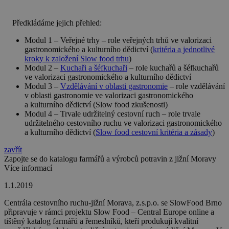
Předkládáme jejich přehled:
Modul 1 – Veřejné trhy – role veřejných trhů ve valorizaci
gastronomického a kulturního dědictví (
kritéria a jednotlivé
kroky k založení Slow food trhu
)
Modul 2 –
Kuchaři a šéfkuchaři
– role kuchařů a šéfkuchařů
ve valorizaci gastronomického a kulturního dědictví
Modul 3 –
Vzdělávání v oblasti gastronomie
– role vzdělávání
v oblasti gastronomie ve valorizaci gastronomického
a kulturního dědictví (Slow food zkušenosti)
Modul 4 – Trvale udržitelný cestovní ruch – role trvale
udržitelného cestovního ruchu ve valorizaci gastronomického
a kulturního dědictví (
Slow food cestovní kritéria a zásady
)
zavřít
Zapojte se do katalogu farmářů a výrobců potravin z jižní Moravy
Více informací
1.1.2019
Centrála cestovního ruchu-jižní Morava, z.s.p.o. se SlowFood Brno
připravuje v rámci projektu Slow Food – Central Europe online a
tištěný katalog farmářů a řemeslníků, kteří produkují kvalitní