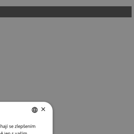
×
hají se zlepšením
CZECH
ě jen s vaším