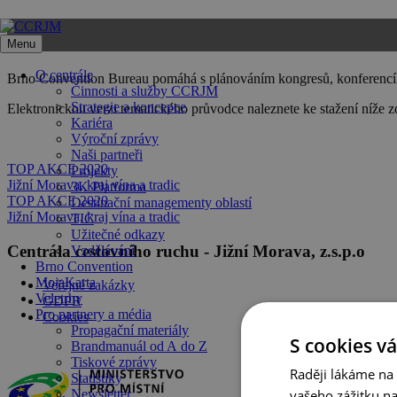
Přeskočit
na
Menu
obsah
O centrále
Brno Convention Bureau pomáhá s plánováním kongresů, konferencí a
Činnosti a služby CCRJM
Strategie a koncepce
Elektronickou verzi tematického průvodce naleznete ke stažení níže 
Kariéra
Výroční zprávy
Naši partneři
TOP AKCE 2020
Projekty
Jižní Morava, kraj vína a tradic
3K Platforma
TOP AKCE 2020
Destinační managementy oblastí
Jižní Morava, kraj vína a tradic
TIC
Užitečné odkazy
Centrála cestovního ruchu - Jižní Morava, z.s.p.o
Vzdělávání
Brno Convention
MojaKarta
Veřejné zakázky
Veletrhy
GDPR
Pro partnery a média
Cookies
Propagační materiály
S cookies vá
Brandmanuál od A do Z
Tiskové zprávy
Raději lákáme na
Statistiky
vašeho zážitku n
Newsletter