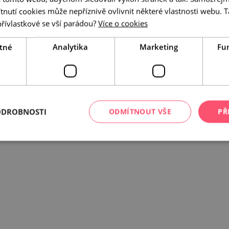
utí cookies může nepříznivě ovlivnit některé vlastnosti webu. Ta
 rozpočtu České republiky z programu Ministerstva pro místní rozvoj.
přívlastkové se vší parádou?
Více o cookies
tné
Analytika
Marketing
Fu
ODROBNOSTI
ODMÍTNOUT VŠE
PŘ