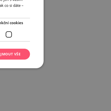
ENGLISH
k co si dáte –
GERMAN
nkční cookies
IJMOUT VŠE