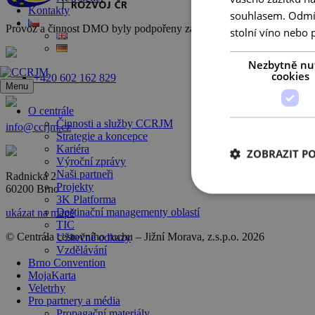
Kontakty
souhlasem. Odmítn
Provoz a činnost DMO byly podpořeny za přispění prostředků státního
stolní víno nebo 
Nezbytně nu
cookies
+420 602 162 829
Menu
O centrále
Činnosti a služby CCRJM
info@ccrjm.cz
Strategie a koncepce
Kariéra
ZOBRAZIT P
Výroční zprávy
Naši partneři
Radnická 2
Projekty
60200 Brno
3K Platforma
Destinační managementy oblastí
ukázat na mapě
TIC
© Centrála cestovního ruchu – Jižní Morava, z.s.p.o.
2026
Užitečné odkazy
Vzdělávání
Brno Convention
MojaKarta
Veletrhy
Pro partnery a média
Propagační materiály