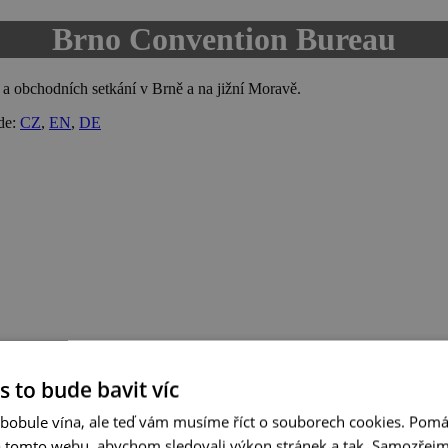
Brno Convention Bureau
 obchodních setkání v Brně a na jižní Moravě.
zde:
CZ
,
EN
,
DE
s to bude bavit víc
 bobule vína, ale teď vám musíme říct o souborech cookies. Pomá
a tomto webu, abychom sledovali výkon stránek a tak. Samozřejm