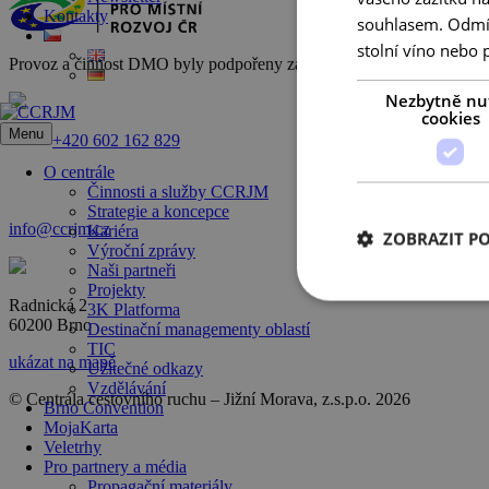
Kontakty
souhlasem. Odmítn
stolní víno nebo 
Provoz a činnost DMO byly podpořeny za přispění prostředků státního
Nezbytně nu
cookies
Menu
+420 602 162 829
O centrále
Činnosti a služby CCRJM
Strategie a koncepce
info@ccrjm.cz
Kariéra
ZOBRAZIT P
Výroční zprávy
Naši partneři
Projekty
Radnická 2
3K Platforma
60200 Brno
Destinační managementy oblastí
TIC
ukázat na mapě
Užitečné odkazy
Vzdělávání
© Centrála cestovního ruchu – Jižní Morava, z.s.p.o.
2026
Brno Convention
MojaKarta
Veletrhy
Pro partnery a média
Propagační materiály