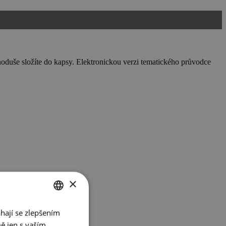
noduše složíte do kapsy. Elektronickou verzi tematického průvodce
×
hají se zlepšením
CZECH
ě jen s vaším