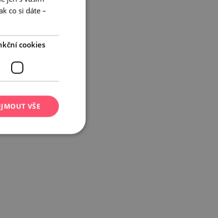
ENGLISH
k co si dáte –
GERMAN
nkční cookies
IJMOUT VŠE