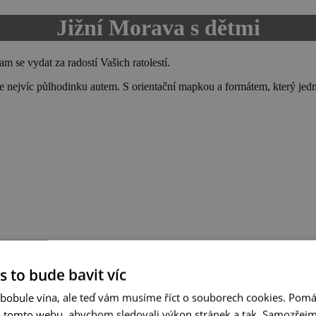
Jižní Morava s dětmi
m se vydat za radostí Vašich ratolestí.
be nejvíc půlhodinku autem. S orientační mapkou a formátem, který jed
s to bude bavit víc
 bobule vína, ale teď vám musíme říct o souborech cookies. Pomá
a tomto webu, abychom sledovali výkon stránek a tak. Samozřejm