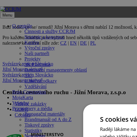
Přeskočit
na
Menu
obsah
O centrále
Buď rodič, co /se/ nenudí!
Jižní Morava s dětmi
nabízí 12 možností, ka
Činnosti a služby CCRJM
Strategie a koncepce
Pro každou lokalitu jsme vybrali hned několik tipů vzdálených od se
Kariéra
naleznete ke stažení níže zde:
CZ
|
EN
|
DE
|
PL
Výroční zprávy
Naši partneři
Projekty
Svérázný region Slovácko
3K Platforma
Jižní Morava aktivně
Destinační managementy oblastí
Svérázný region Slovácko
TIC
Jižní Morava aktivně
Užitečné odkazy
Vzdělávání
Centrála cestovního ruchu - Jižní Morava, z.s.p.o
Brno Convention
MojaKarta
Veletrhy
Veřejné zakázky
Pro partnery a média
GDPR
Propagační materiály
Cookies
S cookies vá
Brandmanuál od A do Z
Tiskové zprávy
Raději lákáme na
Statistiky
vašeho zážitku n
Newsletter