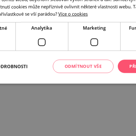
utí cookies může nepříznivě ovlivnit některé vlastnosti webu. Ta
přívlastkové se vší parádou?
Více o cookies
 rozpočtu České republiky z programu Ministerstva pro místní rozvoj.
tné
Analytika
Marketing
Fu
ODROBNOSTI
ODMÍTNOUT VŠE
PŘ