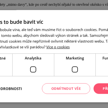
ety „mimo davy“, kde po cestě nechybí nějaké to otevřené okénko s 
„overtourismu“ v lokalitách jako Lednicko-valtický areál… tak máte pra
s to bude bavit víc
 bobule vína, ale teď vám musíme říct o souborech cookies. Pomá
a tomto webu, abychom sledovali výkon stránek a tak. Samozřejm
utí cookies může nepříznivě ovlivnit některé vlastnosti webu. Ta
přívlastkové se vší parádou?
Více o cookies
ž dorazíte na nejvyhledávanější místa nebo na místa, která cestovní ruc
tné
Analytika
Marketing
Fu
 okolní krajinou se pokocháte z husté sítě rozhleden rozesetých po turist
#spolutozvladneme
ODROBNOSTI
ODMÍTNOUT VŠE
PŘ