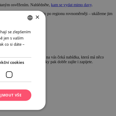
vítaným osvěžením. Nahlédněte,
kam se vydat mimo davy
.
vdu. Pojďme rozptýlit turisty po regionu rovnoměrněji – ukážeme jim
×
hají se zlepšením
CZECH
ě jen s vaším
ENGLISH
k co si dáte –
GERMAN
h ještě plně neobjevil, všude na vás čeká nabídka, která má něco
nkční cookies
ických stezkách a své zážitky pak dobře zajíte i zapijete.
IJMOUT VŠE