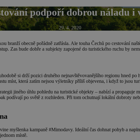
stování podpoří dobrou náladu i 
29. 4. 2020
ou branží obecně pořádně zatřásla. Ale touha Čechů po cestování naštěs
stup. Zas bude dobře a subjekty zapojené do turistického ruchu by nem
ouhodobě si drží pozici druhého nejnavštěvovanějšího regionu hned po h
 míst, která zatím nejsou výletníky příliš objevena, i když to jsou turi
rategii jiného úhlu pohledu na turistické objekty – nabízí a propaguje
pak podívají po světě z rozhleden. Při tom ochutnají lokální dobroty n
éna
 rozvine myšlenka kampaně #Mimodavy.
Ideální čas dohnat pohyb a naplno
 jednom místě.