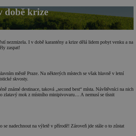
v době krize
tí nezmizela. I v době karantény a krize dělá lidem pobyt venku a na
ěly zaspat!
lavním městě Praze. Na některých místech se však hlavně v letní
stické skvosty.
 méně známé destinace, taková „second best“ místa.
Návštěvníci na nich
ebo zlatavý mok z místního minipivovaru… A nemusí se tísnit
 se nadechnout na výletě v přírodě! Zároveň jde stále o to zůstat