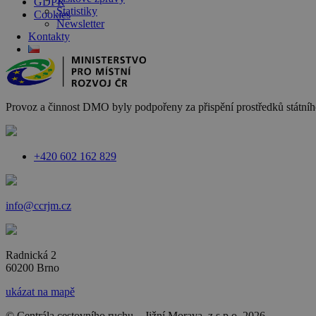
GDPR
Statistiky
Cookies
Newsletter
Kontakty
Provoz a činnost DMO byly podpořeny za přispění prostředků státního
+420 602 162 829
info@ccrjm.cz
Radnická 2
60200 Brno
ukázat na mapě
© Centrála cestovního ruchu – Jižní Morava, z.s.p.o.
2026