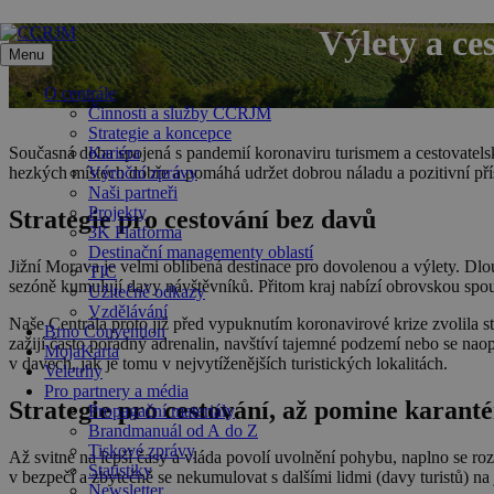
Přeskočit
Výlety a ce
na
Menu
obsah
O centrále
Činnosti a služby CCRJM
Strategie a koncepce
Současná doba spojená s pandemií koronaviru turismem a cestovatelsk
Kariéra
hezkých místech dobře a pomáhá udržet dobrou náladu a pozitivní pří
Výroční zprávy
Naši partneři
Projekty
Strategie pro cestování bez davů
3K Platforma
Destinační managementy oblastí
Jižní Morava je velmi oblíbená destinace pro dovolenou a výlety. Dl
TIC
sezóně kumulují davy návštěvníků. Přitom kraj nabízí obrovskou spoustu
Užitečné odkazy
Vzdělávání
Naše Centrála proto již před vypuknutím koronavirové krize zvolila st
Brno Convention
zažijí často pořádný adrenalin, navštíví tajemné podzemí nebo se nao
MojaKarta
v davech, jak je tomu v nejvytíženějších turistických lokalitách.
Veletrhy
Pro partnery a média
Strategie pro cestování, až pomine karant
Propagační materiály
Brandmanuál od A do Z
Tiskové zprávy
Až svitne na lepší časy a vláda povolí uvolnění pohybu, naplno se
Statistiky
v bezpečí a zbytečně se nekumulovat s dalšími lidmi (davy turistů) na
Newsletter