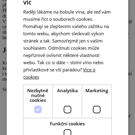
víc
CZECH
příležitostech, které se jim (nejen) v turistickém byznysu nabízejí.
Připravujeme info materiály. Prezentujeme jižní Moravu směrem
Raději lákáme na bobule vína, ale teď vám
ENGLISH
dovnitř i navenek.
musíme říct o souborech cookies.
Výchozím bodem
je poznat zájmy zainteresovaných osob na rozvoji
GERMAN
Pomáhají se zlepšením vašeho zážitku na
cestovního ruchu.
A cílem
je poskytnout návštěvníkům perfektní
služby: použitelné informace, pohodlné rezervace, příjemný pobyt,
tomto webu, abychom sledovali výkon
bezpečný návrat domů
stránek a tak. Samozřejmě jen s vaším
souhlasem. Odmítnutí cookies může
Jsme pro udržitelnost
nepříznivě ovlivnit některé vlastnosti
webu. Tak co si dáte – stolní víno nebo
Koordinujeme rozvoj cestovního ruchu na jižní Moravě. Potenciál
kraje u toho využíváme na max. Ale nezapomínáme na to, že
přívlastkové se vší parádou?
Více o
i turistický rozvoj musí jít ruku v ruce s udržitelností. Pro nás to není
cookies
módní výraz, je to nezbytnost.
Strategické cíle jasně a stručně
Nezbytně
Analytika
Marketing
nutné
cookies
Chceme, aby hosté na jižní Moravě navštívili kromě
turistických pecek i méně známé (přitom neméně zajímavé)
lokality.
Abychom díky tomu odlehčili přetížená místa (tj. ty turistické
pecky).
Funkční cookies
A tím podpořili poskytovatele služeb rovnoměrněji v celém
regionu.