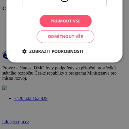
Centrála cestovního ruchu - Jižní Morava, z.s.p.o
Veřejné zakázky
PŘIJMOUT VŠE
GDPR
Cookies
ODMÍTNOUT VŠE
ZOBRAZIT PODROBNOSTI
Provoz a činnost DMO byly podpořeny za přispění prostředků
státního rozpočtu České republiky z programu Ministerstva pro
místní rozvoj.
+420 602 162 829
info@ccrjm.cz