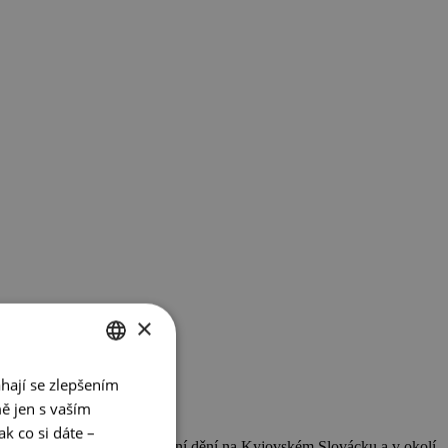
×
hají se zlepšením
CZECH
ě jen s vaším
ENGLISH
k co si dáte –
am u sousedů. Sledujte aktuální dění na Kyjovském Slovácku a v okolí