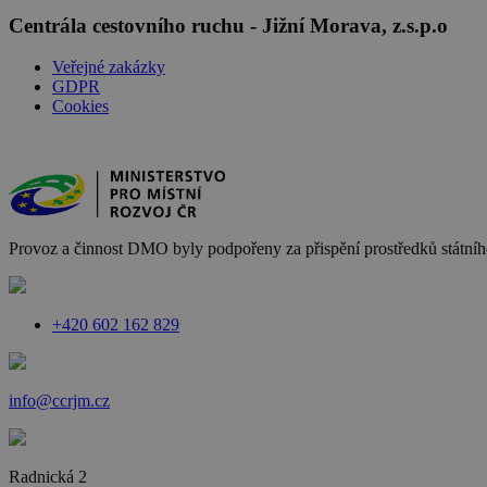
Centrála cestovního ruchu - Jižní Morava, z.s.p.o
Veřejné zakázky
GDPR
Cookies
Provoz a činnost DMO byly podpořeny za přispění prostředků státního
+420 602 162 829
info@ccrjm.cz
Radnická 2