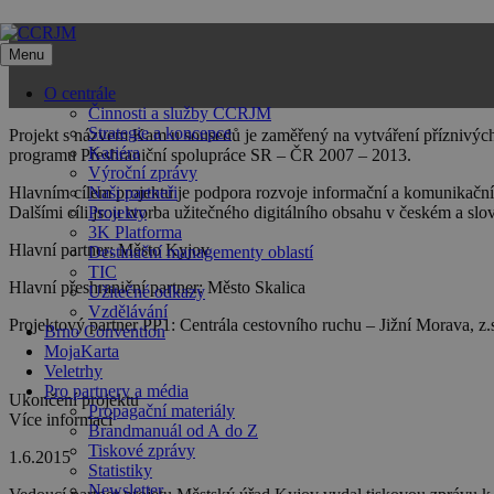
Přeskočit
na
Menu
obsah
O centrále
Činnosti a služby CCRJM
Strategie a koncepce
Projekt s názvem Kam u sousedů je zaměřený na vytváření příznivých
Kariéra
programu Přeshraniční spolupráce SR – ČR 2007 – 2013.
Výroční zprávy
Hlavním cílem projektu je podpora rozvoje informační a komunikační 
Naši partneři
Dalšími cíli jsou tvorba užitečného digitálního obsahu v českém a s
Projekty
3K Platforma
Hlavní partner: Město Kyjov
Destinační managementy oblastí
TIC
Hlavní přeshraniční partner: Město Skalica
Užitečné odkazy
Vzdělávání
Projektový partner PP1: Centrála cestovního ruchu – Jižní Morava, z.s
Brno Convention
MojaKarta
Veletrhy
Pro partnery a média
Ukončení projektu
Propagační materiály
Více informací
Brandmanuál od A do Z
Tiskové zprávy
1.6.2015
Statistiky
Newsletter