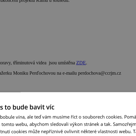
k ukončení projektu Kamu u sousedů.
oravy, tříminutová videa jsou umístěna
ZDE
.
manažerku Moniku Perďochovou na e-mailu perdochova@ccrjm.cz
s to bude bavit víc
 bobule vína, ale teď vám musíme říct o souborech cookies. Pomá
a tomto webu, abychom sledovali výkon stránek a tak. Samozřejm
vského Slovácka a Horního Zahoria.
utí cookies může nepříznivě ovlivnit některé vlastnosti webu. Ta
 událo v poslední době vám představí nová mobilní aplikace projektu K