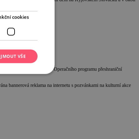
GERMAN
nkční cookies
IJMOUT VŠE
hválen ke spolufinancování z Operačního programu přeshraniční
ována bannerová reklama na internetu s pozvánkami na kulturní akce