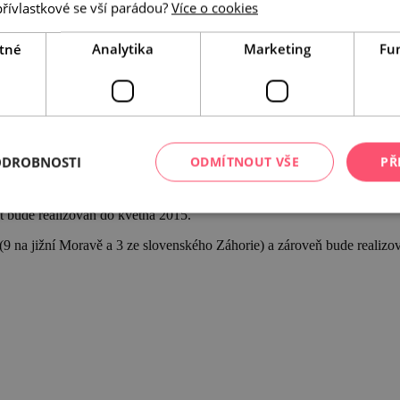
přívlastkové se vší parádou?
Více o cookies
tné
Analytika
Marketing
Fu
ODROBNOSTI
ODMÍTNOUT VŠE
PŘ
 bude podílet na realizaci nového projektu Kam u sousedů, který je sc
t bude realizován do května 2015.
 (9 na jižní Moravě a 3 ze slovenského Záhorie) a zároveň bude realiz