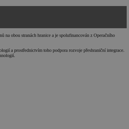
nů na obou stranách hranice a je spolufinancován z Operačního
ogií a prostřednictvím toho podpora rozvoje přeshraniční integrace.
hnologií.