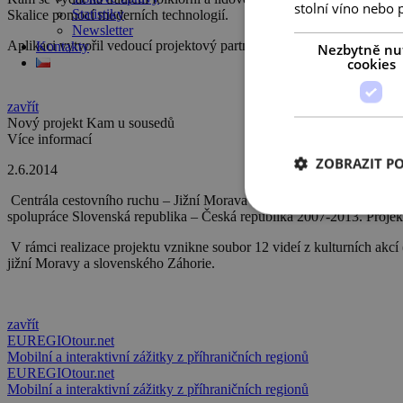
stolní víno nebo 
Statistiky
Skalice pomocí moderních technologií.
Newsletter
Aplikaci vytvořil vedoucí projektový partner Město Kyjov.
Kontakty
Nezbytně nu
cookies
zavřít
Nový projekt Kam u sousedů
Více informací
ZOBRAZIT P
2.6.2014
Centrála cestovního ruchu – Jižní Morava se jako projektový partner
spolupráce Slovenská republika – Česká republika 2007-2013. Projek
V rámci realizace projektu vznikne soubor 12 videí z kulturních akcí
jižní Moravy a slovenského Záhorie.
zavřít
EUREGIOtour.net
Mobilní a interaktivní zážitky z příhraničních regionů
EUREGIOtour.net
Mobilní a interaktivní zážitky z příhraničních regionů