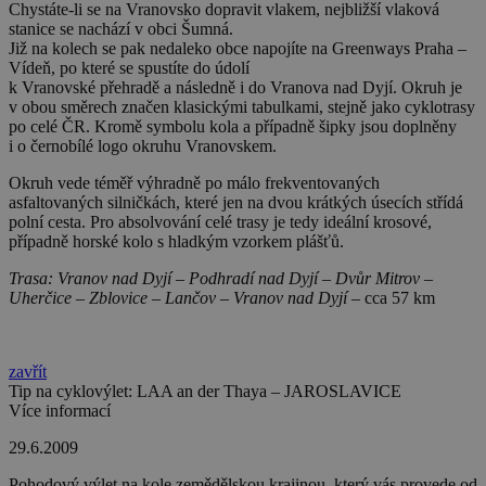
Chystáte-li se na Vranovsko dopravit vlakem, nejbližší vlaková
stanice se nachází v obci Šumná.
Již na kolech se pak nedaleko obce napojíte na Greenways Praha –
Vídeň, po které se spustíte do údolí
k Vranovské přehradě a následně i do Vranova nad Dyjí. Okruh je
v obou směrech značen klasickými tabulkami, stejně jako cyklotrasy
po celé ČR. Kromě symbolu kola a případně šipky jsou doplněny
i o černobílé logo okruhu Vranovskem.
Okruh vede téměř výhradně po málo frekventovaných
asfaltovaných silničkách, které jen na dvou krátkých úsecích střídá
polní cesta. Pro absolvování celé trasy je tedy ideální krosové,
případně horské kolo s hladkým vzorkem plášťů.
Trasa: Vranov nad Dyjí – Podhradí nad Dyjí – Dvůr Mitrov –
Uherčice – Zblovice – Lančov – Vranov nad Dyjí –
cca 57 km
zavřít
Tip na cyklovýlet: LAA an der Thaya – JAROSLAVICE
Více informací
29.6.2009
Pohodový výlet na kole zemědělskou krajinou, který vás provede od