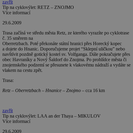
zavřít
Tip na cyklovýlet: RETZ – ZNOJMO
Více informací
29.6.2009
Trasa začíná ve středu města Retz, ze kterého vyrazíte po cyklotrase
č. 35 směrem na
Oberretzbach. Poté překonáte státní hranici přes Horecký kopec
a dojete do Hnanic. Doporučujeme projet “Sklepní uličkou” nebo
navštívit pozdně gotický kostel sv. Volfganga. Dále pokračujete přes
obec Havraníky a Nový Šaldorf do Znojma. Po prohlídce města či
znojemského podzemí se přesunete k vlakovému nádraží a vydáte se
vlakem na cestu zpět.
Trasa:
Retz – Oberretzbach – Hnanice – Znojmo –
cca 16 km
zavřít
Tip na cyklovýlet: LAA an der Thaya – MIKULOV
Více informací
29.6.2009