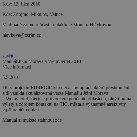
Kdy: 12. říjen 2010
Kde: Znojmo, Mikulov, Valtice
V případě zájmu o účast kontaktujte Moniku Hlávkovou:
hlavkova@ccrjm.cz
zavřít
Manuál Jižní Morava a Weinviertel 2010
Více informací
5.5.2010
Díky projektu EUREGIOtour.net a spolupráci aktérů přeshraniční
sítě vznikla aktualizovaná verze Manuálu Jižní Morava
a Weinviertel, který je průvodcem po těchto oblastech, plný tipů na
výlety a zdrojem kontaktů na TIC, města a významné atraktivity
v příhraniční oblasti.
Manuál si můžete stáhnout
zde