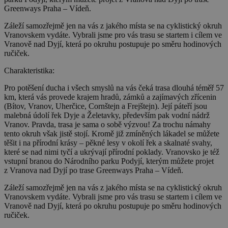
Greenways Praha – Vídeň.
Záleží samozřejmě jen na vás z jakého místa se na cyklistický okruh
Vranovskem vydáte. Vybrali jsme pro vás trasu se startem i cílem ve
Vranově nad Dyjí, která po okruhu postupuje po směru hodinových
ručiček.
Charakteristika:
Pro potěšení ducha i všech smyslů na vás čeká trasa dlouhá téměř 57
km, která vás provede krajem hradů, zámků a zajímavých zřícenin
(Bítov, Vranov, Uherčice, Cornštejn a Frejštejn). Její páteří jsou
malebná údolí řek Dyje a Želetavky, především pak vodní nádrž
Vranov. Pravda, trasa je sama o sobě výzvou! Za trochu námahy
tento okruh však jistě stojí. Kromě již zmíněných lákadel se můžete
těšit i na přírodní krásy – pěkné lesy v okolí řek a skalnaté svahy,
které se nad nimi tyčí a ukrývají přírodní poklady. Vranovsko je též
vstupní branou do Národního parku Podyjí, kterým můžete projet
z Vranova nad Dyjí po trase Greenways Praha – Vídeň.
Záleží samozřejmě jen na vás z jakého místa se na cyklistický okruh
Vranovskem vydáte. Vybrali jsme pro vás trasu se startem i cílem ve
Vranově nad Dyjí, která po okruhu postupuje po směru hodinových
ručiček.