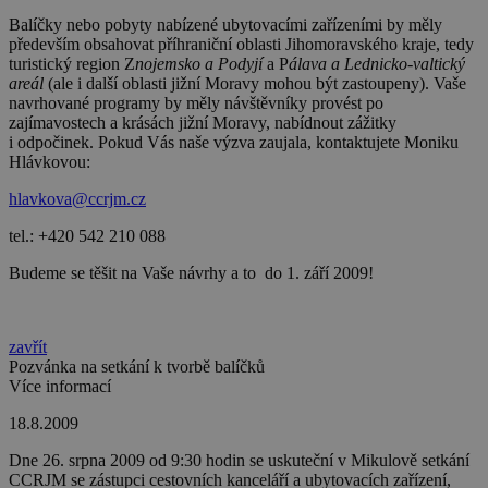
Balíčky nebo pobyty nabízené ubytovacími zařízeními by měly
především obsahovat příhraniční oblasti Jihomoravského kraje, tedy
turistický region Z
nojemsko a Podyjí
a P
álava a Lednicko-valtický
areál
(ale i další oblasti jižní Moravy mohou být zastoupeny). Vaše
navrhované programy by měly návštěvníky provést po
zajímavostech a krásách jižní Moravy, nabídnout zážitky
i odpočinek. Pokud Vás naše výzva zaujala, kontaktujete Moniku
Hlávkovou:
hlavkova@ccrjm.cz
tel.: +420 542 210 088
Budeme se těšit na Vaše návrhy a to do 1. září 2009!
zavřít
Pozvánka na setkání k tvorbě balíčků
Více informací
18.8.2009
Dne 26. srpna 2009 od 9:30 hodin se uskuteční v Mikulově setkání
CCRJM se zástupci cestovních kanceláří a ubytovacích zařízení,