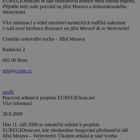
EUREGIOtour.net se daří odstraňovat hranice mezi oběma regiony.
Přijměte tedy naše pozvání na jižní Moravu a dolnorakouského
Weinviertel.
Více informací a velké množství turistických balíčků naleznete
v naší nové brožurce
Relaxace na jižní Moravě & ve Weinviertel
.
Centrála cestovního ruchu – Jižní Morava
Radnická 2
602 00 Brno
info@ccrjm.cz
zavřít
Pracovní setkání k projektu EUREGIOtour.net
Více informací
28.8.2009
Dne
11. září 2009
se uskuteční setkání k projektu
EUREGIOtour.net, kde zhodnotíme fungování přeshraniční sítě
Jižní Morava – Weinviertel. Úkolem setkání je také tvorba