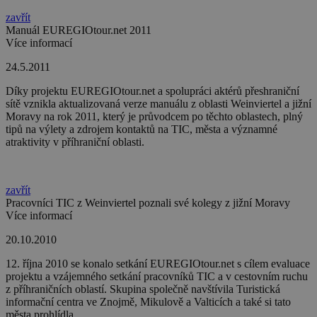
zavřít
Manuál EUREGIOtour.net 2011
Více informací
24.5.2011
Díky projektu EUREGIOtour.net a spolupráci aktérů přeshraniční
sítě vznikla aktualizovaná verze manuálu z oblasti Weinviertel a jižní
Moravy na rok 2011, který je průvodcem po těchto oblastech, plný
tipů na výlety a zdrojem kontaktů na TIC, města a významné
atraktivity v příhraniční oblasti.
zavřít
Pracovníci TIC z Weinviertel poznali své kolegy z jižní Moravy
Více informací
20.10.2010
12. října 2010 se konalo setkání EUREGIOtour.net s cílem evaluace
projektu a vzájemného setkání pracovníků TIC a v cestovním ruchu
z příhraničních oblastí. Skupina společně navštívila Turistická
informační centra ve Znojmě, Mikulově a Valticích a také si tato
města prohlídla.