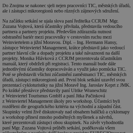
Do Znojma se nakonec sjeli nejen pracovníci TIC, městských úřadů,
ale i zástupci mikroregionů nebo různých zájmových sdružení.
Na začátku setkání se ujala slova paní ředitelka CCRJM Mgr.
Zuzana Vojtová, která účastníky přivítala, představila vedoucího
partnera a partnery projektu. Především zdůraznila nutnost
odstranění bariér mezi pracovníky v cestovním ruchu mezi
Weinviertelem a jižní Moravou. Dipl. – Ing. Hermann Hansy,
zástupce Weinviertel Management, krátce představil jako vedoucí
partner hlavní cíle a dopady projektu a také návaznosti na další
projekty. Monika Hlávková z CCRJM prezentovala účastníkům
manuál, který obdrželi při registraci. Tento manuál bude dále
jednotlivými účastníky dopracováván a využit jako pomůcka TIC.
Poté se představili všichni zúčastnění zaměstnanci TIC, městských
úřadů, zástupci mikroregionů atd. První blok setkání uzavřel svou
prezentací cykloturistiky na jižní Moravě Ing. Jaroslav Keprt z JMK.
Po krátké přestávce představily paní Ulrike Wraneschitz
z Weinviertel Tourismus GmbH a paní Jitka Pačinková
z Weinviertel Management úkoly pro workshop. Účastníci byli
rozděleni dle geografického kritéria na východní a západní část.
Skupinky velmi živě diskutovaly nad obsahem balíčků a cyklomapy
a workshop přinesl mnoho podnětných myšlenek a návrhů,
které prezentovali zástupci obou skupinek. Na závěr vyhodnotila
paní Mgr. Zuzana Vojtová průběh setkání, poděkovala všem