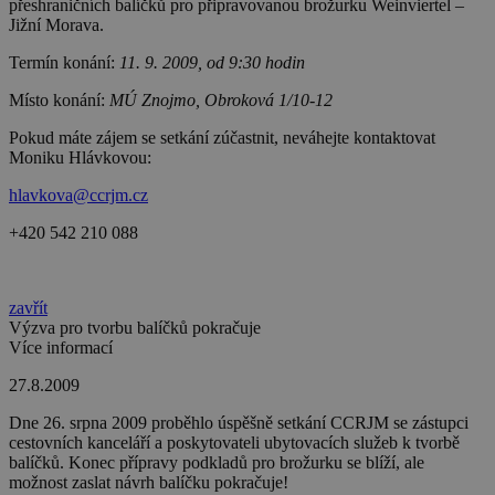
přeshraničních balíčků pro připravovanou brožurku Weinviertel –
Jižní Morava.
Termín konání:
11. 9. 2009, od 9:30 hodin
Místo konání:
MÚ Znojmo, Obroková 1/10-12
Pokud máte zájem se setkání zúčastnit, neváhejte kontaktovat
Moniku Hlávkovou:
hlavkova@ccrjm.cz
+420 542 210 088
zavřít
Výzva pro tvorbu balíčků pokračuje
Více informací
27.8.2009
Dne 26. srpna 2009 proběhlo úspěšně setkání CCRJM se zástupci
cestovních kanceláří a poskytovateli ubytovacích služeb k tvorbě
balíčků. Konec přípravy podkladů pro brožurku se blíží, ale
možnost zaslat návrh balíčku pokračuje!