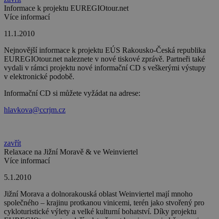
Informace k projektu EUREGIOtour.net
Více informací
11.1.2010
Nejnovější informace k projektu EÚS Rakousko-Česká republika
EUREGIOtour.net naleznete v nové tiskové zprávě. Partneři také
vydali v rámci projektu nové informační CD s veškerými výstupy
v elektronické podobě.
Informační CD si můžete vyžádat na adrese:
hlavkova@ccrjm.cz
zavřít
Relaxace na Jižní Moravě & ve Weinviertel
Více informací
5.1.2010
Jižní Morava a dolnorakouská oblast Weinviertel mají mnoho
společného – krajinu protkanou vinicemi, terén jako stvořený pro
cykloturistické výlety a velké kulturní bohatství. Díky projektu