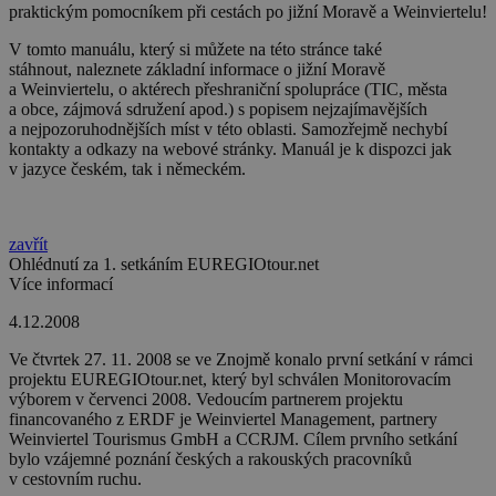
praktickým pomocníkem při cestách po jižní Moravě a Weinviertelu!
V tomto manuálu, který si můžete na této stránce také
stáhnout, naleznete základní informace o jižní Moravě
a Weinviertelu, o aktérech přeshraniční spolupráce (TIC, města
a obce, zájmová sdružení apod.) s popisem nejzajímavějších
a nejpozoruhodnějších míst v této oblasti. Samozřejmě nechybí
kontakty a odkazy na webové stránky. Manuál je k dispozci jak
v jazyce českém, tak i německém.
zavřít
Ohlédnutí za 1. setkáním EUREGIOtour.net
Více informací
4.12.2008
Ve čtvrtek 27. 11. 2008 se ve Znojmě konalo první setkání v rámci
projektu EUREGIOtour.net, který byl schválen Monitorovacím
výborem v červenci 2008. Vedoucím partnerem projektu
financovaného z ERDF je Weinviertel Management, partnery
Weinviertel Tourismus GmbH a CCRJM. Cílem prvního setkání
bylo vzájemné poznání českých a rakouských pracovníků
v cestovním ruchu.