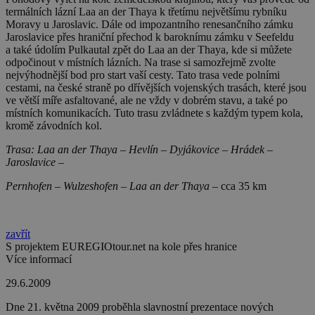
termálních lázní Laa an der Thaya k třetímu největšímu rybníku
Moravy u Jaroslavic. Dále od impozantního renesančního zámku
Jaroslavice přes hraniční přechod k baroknímu zámku v Seefeldu
a také údolím Pulkautal zpět do Laa an der Thaya, kde si můžete
odpočinout v místních lázních. Na trase si samozřejmě zvolte
nejvýhodnější bod pro start vaší cesty. Tato trasa vede polními
cestami, na české straně po dřívějších vojenských trasách, které jsou
ve větší míře asfaltované, ale ne vždy v dobrém stavu, a také po
místních komunikacích. Tuto trasu zvládnete s každým typem kola,
kromě závodních kol.
Trasa: Laa an der Thaya – Hevlín – Dyjákovice – Hrádek –
Jaroslavice –
Pernhofen – Wulzeshofen – Laa an der Thaya –
cca 35 km
zavřít
S projektem EUREGIOtour.net na kole přes hranice
Více informací
29.6.2009
Dne 21. května 2009 proběhla slavnostní prezentace nových