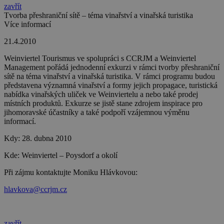
zavřít
Tvorba přeshraniční sítě – téma vinařství a vinařská turistika
Více informací
21.4.2010
Weinviertel Tourismus ve spolupráci s CCRJM a Weinviertel
Management pořádá jednodenní exkurzi v rámci tvorby přeshraniční
sítě na téma vinařství a vinařská turistika. V rámci programu budou
představena významná vinařství a formy jejich propagace, turistická
nabídka vinařských uliček ve Weinviertelu a nebo také prodej
místních produktů. Exkurze se jistě stane zdrojem inspirace pro
jihomoravské účastníky a také podpoří vzájemnou výměnu
informací.
Kdy:
28. dubna 2010
Kde:
Weinviertel – Poysdorf a okolí
Při zájmu kontaktujte Moniku Hlávkovou:
hlavkova@ccrjm.cz
zavřít