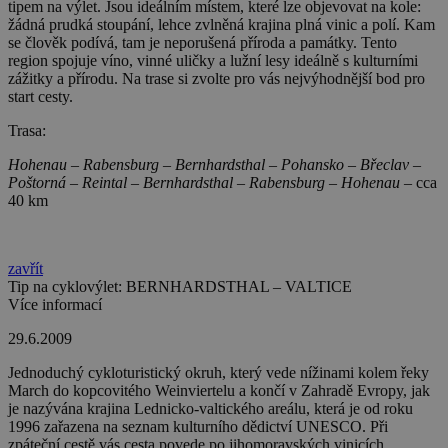
tipem na výlet. Jsou ideálním místem, které lze objevovat na kole:
žádná prudká stoupání, lehce zvlněná krajina plná vinic a polí. Kam
se člověk podívá, tam je neporušená příroda a památky. Tento
region spojuje víno, vinné uličky a lužní lesy ideálně s kulturními
zážitky a přírodu. Na trase si zvolte pro vás nejvýhodnější bod pro
start cesty.
Trasa:
Hohenau – Rabensburg – Bernhardsthal – Pohansko – Břeclav –
Poštorná – Reintal – Bernhardsthal – Rabensburg – Hohenau –
cca
40 km
zavřít
Tip na cyklovýlet: BERNHARDSTHAL – VALTICE
Více informací
29.6.2009
Jednoduchý cykloturistický okruh, který vede nížinami kolem řeky
March do kopcovitého Weinviertelu a končí v Zahradě Evropy, jak
je nazývána krajina Lednicko-valtického areálu, která je od roku
1996 zařazena na seznam kulturního dědictví UNESCO. Při
zpáteční cestě vás cesta povede po jihomoravských vinicích