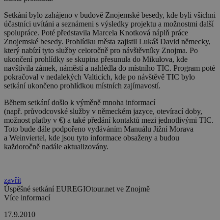
Setkání bylo zahájeno v budově Znojemské besedy, kde byli všichni
účastníci uvítáni a seznámeni s výsledky projektu a možnostmi další
spolupráce. Poté představila Marcela Knotková náplň práce
Znojemské besedy. Prohlídku města zajistil Lukáš David německy,
který nabízí tyto služby celoročně pro návštěvníky Znojma. Po
ukončení prohlídky se skupina přesunula do Mikulova, kde
navštívila zámek, náměstí a nahlédla do místního TIC. Program poté
pokračoval v nedalekých Valticích, kde po návštěvě TIC bylo
setkání ukončeno prohlídkou místních zajímavostí.
Během setkání došlo k výměně mnoha informací
(např. průvodcovské služby v německém jazyce, otevírací doby,
možnost platby v €) a také předání kontaktů mezi jednotlivými TIC.
Toto bude dále podpořeno vydáváním Manuálu Jižní Morava
a Weinviertel, kde jsou tyto informace obsaženy a budou
každoročně nadále aktualizovány.
zavřít
Úspěšné setkání EUREGIOtour.net ve Znojmě
Více informací
17.9.2010