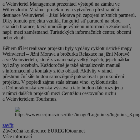
a Weinviertel Management prezentací výstupů na zámku ve
Wilfersdorfu. V rámci projektu byla vytvořena přeshraniční
destinace Weinviertel – Jižní Morava při zapojení místních partnerů.
Díky tomuto projektu vznikla fungující síť partnerů na obou
stranách hranice, která umožňuje výměnu informací a zkušeností,
např. mezi zaměstnanci Turistických informačních center, obcemi
nebo vinaři.
Během tří let realizace projektu byly vydány cykloturistické mapy
Weinviertel – Jižní Morava a brožurka Relaxace na jižní Moravě
a ve Weinviertelu, které zaznamenaly velký úspěch, jejich náklad
byl záhy rozebrán. Každoročně je také aktualizován manuál
s informacemi a kontakty z této oblasti. Aktivity v rámci
přeshraniční sítě budou samozřejmě pokračovat i po ukončení
projektu. V popředí zájmu stála témata víno, cykloturistika
a Dolnorakouská zemská výstava a tato budou dále rozvíjena
v rámci dalších projektů mezi Centrálou cestovního ruchu
a Weinviertelem Tourismus.
zavřít
Závěrečná konference EUREGIOtour.net
Více informací