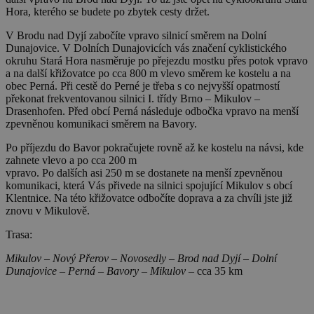
Hora, kterého se budete po zbytek cesty držet.
V Brodu nad Dyjí zabočíte vpravo silnicí směrem na Dolní
Dunajovice. V Dolních Dunajovicích vás značení cyklistického
okruhu Stará Hora nasměruje po přejezdu mostku přes potok vpravo
a na další křižovatce po cca 800 m vlevo směrem ke kostelu a na
obec Perná. Při cestě do Perné je třeba s co nejvyšší opatrností
překonat frekventovanou silnici I. třídy Brno – Mikulov –
Drasenhofen. Před obcí Perná následuje odbočka vpravo na menší
zpevněnou komunikaci směrem na Bavory.
Po příjezdu do Bavor pokračujete rovně až ke kostelu na návsi, kde
zahnete vlevo a po cca 200 m
vpravo. Po dalších asi 250 m se dostanete na menší zpevněnou
komunikaci, která Vás přivede na silnici spojující Mikulov s obcí
Klentnice. Na této křižovatce odbočíte doprava a za chvíli jste již
znovu v Mikulově.
Trasa:
Mikulov – Nový Přerov – Novosedly – Brod nad Dyjí – Dolní
Dunajovice – Perná – Bavory – Mikulov –
cca 35 km