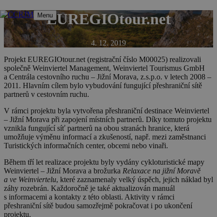
Přeskočit
EUREGIOtour.net
Menu
na
obsah
4. 12. 2019
Projekt EUREGIOtour.net (registrační číslo M00025) realizovali
společně Weinviertel Management, Weinviertel Tourismus GmbH
a Centrála cestovního ruchu – Jižní Morava, z.s.p.o. v letech 2008 –
2011. Hlavním cílem bylo vybudování fungující přeshraniční sítě
partnerů v cestovním ruchu.
V rámci projektu byla vytvořena přeshraniční destinace Weinviertel
– Jižní Morava při zapojení místních partnerů. Díky tomuto projektu
vznikla fungující síť partnerů na obou stranách hranice, která
umožňuje výměnu informací a zkušeností, např. mezi zaměstnanci
Turistických informačních center, obcemi nebo vinaři.
Během tří let realizace projektu byly vydány cykloturistické mapy
Weinviertel – Jižní Morava a brožurka
Relaxace na jižní Moravě
a ve Weinviertelu
, které zaznamenaly velký úspěch, jejich náklad byl
záhy rozebrán. Každoročně je také aktualizován manuál
s informacemi a kontakty z této oblasti. Aktivity v rámci
přeshraniční sítě budou samozřejmě pokračovat i po ukončení
projektu.