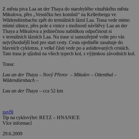
Z města piva Laa an der Thaya do starobylého vinařského města
Mikulova, přes „Vesničku bez komínů“ na Kellerbergu ve
Wildendürnbachu zpět do termálních lázní Laa. Trasa vede mimo
místní silnice, přes pole a vinice s možností návštěvy Laa an der
Thaya a Mikulova a jedinečnou nabídkou odpočinout si
v termálních lázních Laa. Na trase si samozřejmě volte pro vás
nejvýhodnější bod pro start cesty. Cesta ojediněle zasahuje do
hlavních cyklotras, z velké části vede po a asfaltovaných cestách.
Tato trasa je sjízdná na všech typech kol, s výjimkou závodních kol.
Trasa:
Laa an der Thaya – Nový Přerov – Mikulov – Ottenthal –
Wildendürnbach –
Laa an der Thaya –
cca 52 km
zavřít
Tip na cyklovýlet: RETZ – HNANICE
Více informací
29.6.2009