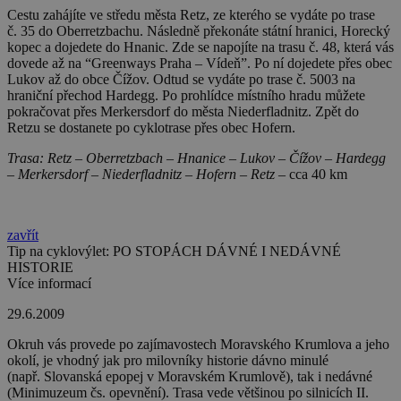
Cestu zahájíte ve středu města Retz, ze kterého se vydáte po trase
č. 35 do Oberretzbachu. Následně překonáte státní hranici, Horecký
kopec a dojedete do Hnanic. Zde se napojíte na trasu č. 48, která vás
dovede až na “Greenways Praha – Vídeň”. Po ní dojedete přes obec
Lukov až do obce Čížov. Odtud se vydáte po trase č. 5003 na
hraniční přechod Hardegg. Po prohlídce místního hradu můžete
pokračovat přes Merkersdorf do města Niederfladnitz. Zpět do
Retzu se dostanete po cyklotrase přes obec Hofern.
Trasa: Retz – Oberretzbach – Hnanice – Lukov – Čížov – Hardegg
– Merkersdorf – Niederfladnitz – Hofern – Retz –
cca 40 km
zavřít
Tip na cyklovýlet: PO STOPÁCH DÁVNÉ I NEDÁVNÉ
HISTORIE
Více informací
29.6.2009
Okruh vás provede po zajímavostech Moravského Krumlova a jeho
okolí, je vhodný jak pro milovníky historie dávno minulé
(např. Slovanská epopej v Moravském Krumlově), tak i nedávné
(Minimuzeum čs. opevnění). Trasa vede většinou po silnicích II.