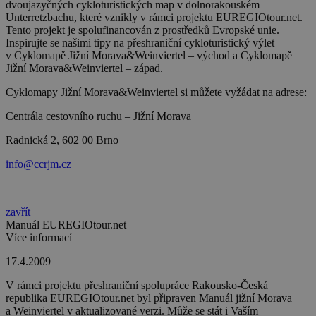
dvoujazyčných cykloturistických map v dolnorakouském
Unterretzbachu, které vznikly v rámci projektu EUREGIOtour.net.
Tento projekt je spolufinancován z prostředků Evropské unie.
Inspirujte se našimi tipy na přeshraniční cykloturistický výlet
v Cyklomapě Jižní Morava&Weinviertel – východ a Cyklomapě
Jižní Morava&Weinviertel – západ.
Cyklomapy Jižní Morava&Weinviertel si můžete vyžádat na adrese:
Centrála cestovního ruchu – Jižní Morava
Radnická 2, 602 00 Brno
info@ccrjm.cz
zavřít
Manuál EUREGIOtour.net
Více informací
17.4.2009
V rámci projektu přeshraniční spolupráce Rakousko-Česká
republika EUREGIOtour.net byl připraven Manuál jižní Morava
a Weinviertel v aktualizované verzi. Může se stát i Vaším