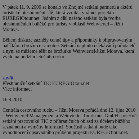
V pátek 11. 9. 2009 se konalo ve Znojmě setkání partnerů a aktérů
turistické přeshraniční sítě, která vznikla v rámci projektu
EUREGIOtour.net. Jedním z cílů našeho setkání byla tvorba
přeshraničních balíčků pro turisty v oblasti Weinviertel – Jižní
Morava.
Během diskuze zazněly cenné tipy a připomínky k připravovaným
balíčkům i brožurce samotné. Setkání naplnilo očekávání pořadatelů
a nyní se můžeme těšit na brožurku Weinviertel-Jižní Morava, která
vyjde na podzim letošního roku.
zavřít
Přeshraniční setkání TIC EUREGIOtour.net
Více informací
16.9.2010
Centrála cestovního ruchu – Jižní Morava pořádá dne 12. října 2010
s Weinviertel Management a Weinviertel Tourismus GmbH společné
setkání pracovníků TIC z příhraničních oblastí za účelem bližšího
seznámení a výměny informací. Součástí setkání bude také
vyhodnocení dosavadního průběhu projektu EUREGIOtour.net.