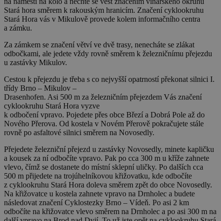
na náměstí na kolo a nechte se vést značením vinařského okruhu
Stará hora směrem k rakouským hranicím. Značení cyklookruhu
Stará Hora vás v Mikulově provede kolem informačního centra
a zámku.
Za zámkem se značení větví ve dvě trasy, nenecháte se zlákat
odbočkami, ale jedete vždy rovně směrem k železničnímu přejezdu
u zastávky Mikulov.
Cestou k přejezdu je třeba s co nejvyšší opatrností překonat silnici I.
třídy Brno – Mikulov –
Drasenhofen. Asi 500 m za železničním přejezdem Vás značení
cyklookruhu Stará Hora vyzve
k odbočení vpravo. Pojedete přes obce Březí a Dobrá Pole až do
Nového Přerova. Od kostela v Novém Přerově pokračujete stále
rovně po asfaltové silnici směrem na Novosedly.
Přejedete železniční přejezd u zastávky Novosedly, minete kapličku
a kousek za ní odbočíte vpravo. Pak po cca 300 m u kříže zahnete
vlevo, čímž se dostanete do místní sklepní uličky. Po dalších cca
500 m přijedete na trojúhelníkovou křižovatku, kde odbočíte
z cyklookruhu Stará Hora doleva směrem zpět do obce Novosedly.
Na křižovatce u kostela zahnete vpravo na Drnholec a budete
následovat značení Cyklostezky Brno – Vídeň. Po asi 2 km
odbočíte na křižovatce vlevo směrem na Drnholec a po asi 300 m na
další vpravo na Brod nad Dyjí. To už jste opět na cyklookruhu Stará