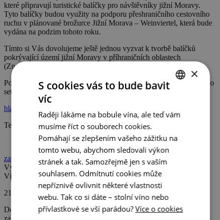
které připravují turistické balíčky pro návštěvníky jižní Moravy.
Tyto balíčky budou využity na podporu přeshraničního cestovního
ruchu v plánované brožurce Jižní Morava – Weinviertel, která bude
vydána na podzim tohoto roku.
Tímto si Vás dovolujeme ještě jednou vyzvat k tvorbě balíčků
pokrývající území jižní Moravy v příhraničních oblastech
(Znojemsko a Podyjí, Lednicko-valtický areál).
×
Pokud máte zájem o bližší informace nebo se chcete účastnit našeho
S cookies vás to bude bavit
setkání k tvorbě balíčků, kontaktujte Moniku Hlávkovou:
víc
CZECH
hlavkova@ccrjm.cz
Raději lákáme na bobule vína, ale teď vám
ENGLISH
Tel.: +420 542 210 088
musíme říct o souborech cookies.
GERMAN
Pomáhají se zlepšením vašeho zážitku na
tomto webu, abychom sledovali výkon
zavřít
stránek a tak. Samozřejmě jen s vaším
Výzva k tvorbě balíčků pro projekt EUREGIOtour.net
souhlasem. Odmítnutí cookies může
Více informací
nepříznivě ovlivnit některé vlastnosti
21.7.2009
webu. Tak co si dáte – stolní víno nebo
přívlastkové se vší parádou?
Více o cookies
Dovolujeme si vyzvat zástupce cestovních kanceláří a ubytovacích
zařízení k tvorbě balíčků na území jižní Moravy, které bychom