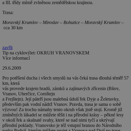
a III. třídy mírně zvlněnou zemědělskou krajinou.
Trasa:
Moravský Krumlov – Miroslav – Bohutice – Moravský Krumlov –
cca 30 km
zavřít
Tip na cyklovýlet: OKRUH VRANOVSKEM
Více informací
29.6.2009
Pro potěšení ducha i všech smyslů na vás čeká trasa dlouhá téměř 57
km, která
vás provede krajem hradů, zámků a zajímavých zřícenin (Bítov,
Vranov, Uherčice, Cornštejn
a Frejštejn). Její páteří jsou malebná údolí řek Dyje a Želetavky,
především pak vodní nádrž Vranov. Pravda, trasa je sama o sobě
výzvou! Za trochu námahy tento okruh však jistě stojí. Kromě již
zmíněných lákadel se můžete těšit i na přírodní krásy – pěkné lesy
v okolí řek a skalnaté svahy, které se nad nimi tyčí a ukrývají
přírodní poklady. Vranovsko je též vstupní branou do Národního
parku Podyjí, kterým můžete projet z Vranova nad Dyjí po trase