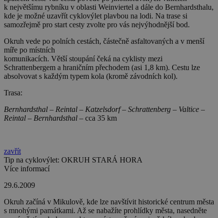
k největšímu rybníku v oblasti Weinviertel a dále do Bernhardsthalu,
kde je možné uzavřít cyklovýlet plavbou na lodi. Na trase si
samozřejmě pro start cesty zvolte pro vás nejvýhodnější bod.
Okruh vede po polních cestách, částečně asfaltovaných a v menší
míře po místních
komunikacích. Větší stoupání čeká na cyklisty mezi
Schrattenbergem a hraničním přechodem (asi 1,8 km). Cestu lze
absolvovat s každým typem kola (kromě závodních kol).
Trasa:
Bernhardsthal – Reintal – Katzelsdorf – Schrattenberg – Valtice –
Reintal – Bernhardsthal –
cca 35 km
zavřít
Tip na cyklovýlet: OKRUH STARÁ HORA
Více informací
29.6.2009
Okruh začíná v Mikulově, kde lze navštívit historické centrum města
s mnohými památkami. Až se nabažíte prohlídky města, nasedněte