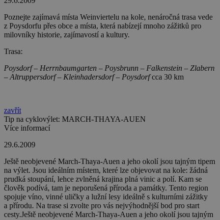
29.6.2009
Poznejte zajímavá místa Weinviertelu na kole, nenáročná trasa vede
z Poysdorfu přes obce a místa, která nabízejí mnoho zážitků pro
milovníky historie, zajímavostí a kultury.
Trasa:
Poysdorf – Herrnbaumgarten – Poysbrunn – Falkenstein – Zlabern
– Altruppersdorf – Kleinhadersdorf – Poysdorf
cca 30 km
zavřít
Tip na cyklovýlet: MARCH-THAYA-AUEN
Více informací
29.6.2009
Ještě neobjevené March-Thaya-Auen a jeho okolí jsou tajným tipem
na výlet. Jsou ideálním místem, které lze objevovat na kole: žádná
prudká stoupání, lehce zvlněná krajina plná vinic a polí. Kam se
člověk podívá, tam je neporušená příroda a památky. Tento region
spojuje víno, vinné uličky a lužní lesy ideálně s kulturními zážitky
a přírodu. Na trase si zvolte pro vás nejvýhodnější bod pro start
cesty.Ještě neobjevené March-Thaya-Auen a jeho okolí jsou tajným