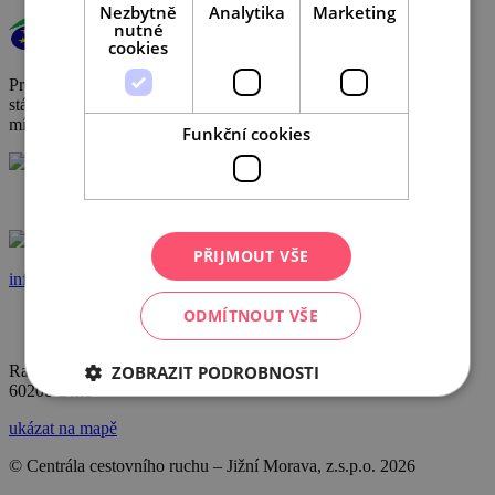
Nezbytně
Analytika
Marketing
nutné
cookies
Provoz a činnost DMO byly podpořeny za přispění prostředků
státního rozpočtu České republiky z programu Ministerstva pro
místní rozvoj.
Funkční cookies
+420 602 162 829
PŘIJMOUT VŠE
info@ccrjm.cz
ODMÍTNOUT VŠE
ZOBRAZIT PODROBNOSTI
Radnická 2
60200 Brno
ukázat na mapě
© Centrála cestovního ruchu – Jižní Morava, z.s.p.o.
2026