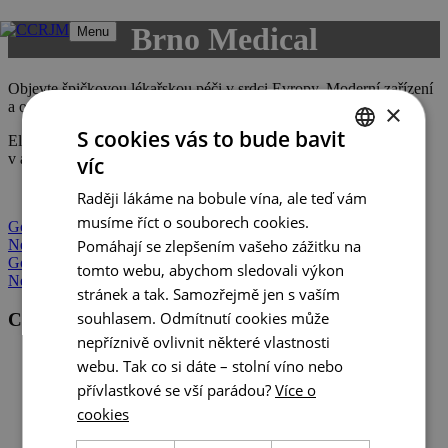
Přeskočit
Brno Medical
Menu
na
obsah
Objevte špičkovou lékařskou péči v srdci Evropy. Moderní zařízení
a odborníci pro vaše zdraví.
×
S cookies vás to bude bavit
Elektronická verze tematického letáčku je ke stažení zde (pouze
v angličtině):
EN
víc
CZECH
Raději lákáme na bobule vína, ale teď vám
ENGLISH
musíme říct o souborech cookies.
Gourmet Jižní Morava 2022
GERMAN
Pomáhají se zlepšením vašeho zážitku na
Netradiční místa pro setkání
Gourmet Jižní Morava 2022
tomto webu, abychom sledovali výkon
Netradiční místa pro setkání
stránek a tak. Samozřejmě jen s vaším
souhlasem. Odmítnutí cookies může
Centrála cestovního ruchu - Jižní Morava, z.s.p.o
nepříznivě ovlivnit některé vlastnosti
Veřejné zakázky
webu. Tak co si dáte – stolní víno nebo
GDPR
přívlastkové se vší parádou?
Více o
Cookies
cookies