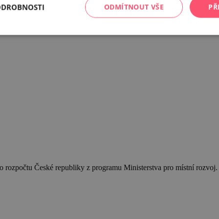
ODROBNOSTI
ODMÍTNOUT VŠE
PŘ
 rozpočtu České republiky z programu Ministerstva pro místní rozvoj.