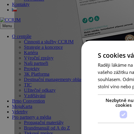
Kontakty
Menu
O centrále
Činnosti a služby CCRJM
Strategie a koncepce
Kariéra
S cookies vá
Výroční zprávy
Naši partneři
Raději lákáme na
Projekty
vašeho zážitku n
3K Platforma
souhlasem. Odmítn
Destinační managementy oblastí
TIC
stolní víno nebo 
Užitečné odkazy
Vzdělávání
Nezbytně nu
Brno Convention
cookies
MojaKarta
Veletrhy
Pro partnery a média
Propagační materiály
Brandmanuál od A do Z
Tiskové zprávy