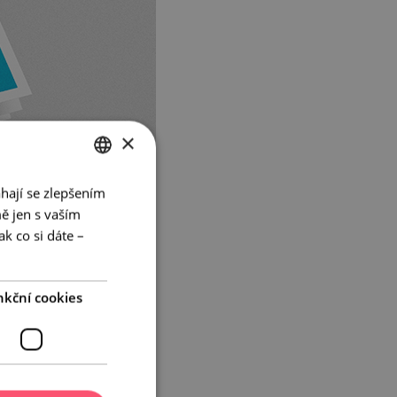
×
hají se zlepšením
CZECH
ě jen s vaším
ENGLISH
k co si dáte –
GERMAN
nkční cookies