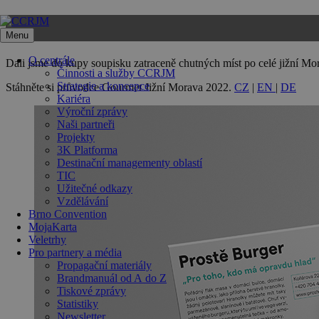
Přeskočit
na
Menu
obsah
O centrále
Dali jsme do kupy soupisku zatraceně chutných míst po celé jižní Mor
Činnosti a služby CCRJM
Strategie a koncepce
Stáhněte si průvodce Gourmet Jižní Morava 2022.
CZ
|
EN
|
D
E
Kariéra
Výroční zprávy
Naši partneři
Projekty
3K Platforma
Destinační managementy oblastí
TIC
Užitečné odkazy
Vzdělávání
Brno Convention
MojaKarta
Veletrhy
Pro partnery a média
Propagační materiály
Brandmanuál od A do Z
Tiskové zprávy
Statistiky
Newsletter