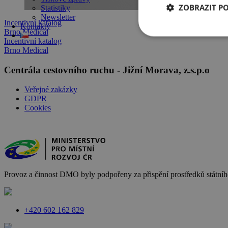
ZOBRAZIT P
Statistiky
Newsletter
Incentivní katalog
Kontakty
Brno Medical
Incentivní katalog
Brno Medical
Centrála cestovního ruchu - Jižní Morava, z.s.p.o
Veřejné zakázky
GDPR
Cookies
Provoz a činnost DMO byly podpořeny za přispění prostředků státního
+420 602 162 829