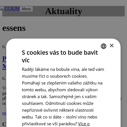
Přeskočit
Aktuality
Menu
na
obsah
essens
×
6. 1. 2026
12. 12. 2025
S cookies vás to bude bavit
První michelinská hvězda pro jižní
víc
CZECH
Moravu: uspěla restaurace ESSENS
Raději lákáme na bobule vína, ale teď vám
ENGLISH
musíme říct o souborech cookies.
6. 1. 2026
12. 12. 2025
GERMAN
Pomáhají se zlepšením vašeho zážitku na
Včera byly v Mariánských Lázních slavnostně vyhlášeny nejlepší
tomto webu, abychom sledovali výkon
gastronomické podniky napříč Českou republikou. Poprvé byly
stránek a tak. Samozřejmě jen s vaším
představeny i mimopražské restaurace a mezi 9 podniky, které byly
souhlasem. Odmítnutí cookies může
oceněny nejvyšším možným
nepříznivě ovlivnit některé vlastnosti
Štítky
essens
,
michelin
,
restaurace
,
vašák
webu. Tak co si dáte – stolní víno nebo
přívlastkové se vší parádou?
Více o
Centrála cestovního ruchu - Jižní Morava, z.s.p.o