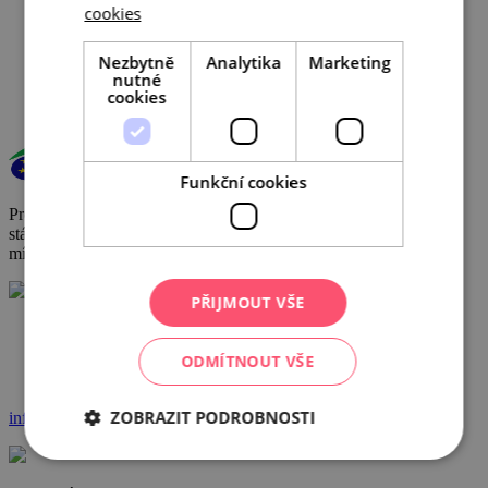
cookies
Veřejné zakázky
GDPR
Nezbytně
Analytika
Marketing
Cookies
nutné
cookies
Funkční cookies
Provoz a činnost DMO byly podpořeny za přispění prostředků
státního rozpočtu České republiky z programu Ministerstva pro
místní rozvoj.
PŘIJMOUT VŠE
+420 602 162 829
ODMÍTNOUT VŠE
ZOBRAZIT PODROBNOSTI
info@ccrjm.cz